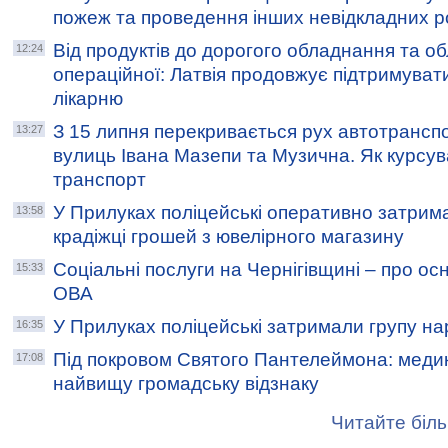
пожеж та проведення інших невідкладних р
Від продуктів до дорогого обладнання та 
12:24
операційної: Латвія продовжує підтримуват
лікарню
З 15 липня перекривається рух автотрансп
13:27
вулиць Івана Мазепи та Музична. Як курсу
транспорт
У Прилуках поліцейські оперативно затрим
13:58
крадіжці грошей з ювелірного магазину
Соціальні послуги на Чернігівщині – про ос
15:33
ОВА
У Прилуках поліцейські затримали групу на
16:35
Під покровом Святого Пантелеймона: меди
17:08
найвищу громадську відзнаку
Читайте біль