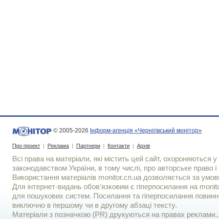
© 2005-2026
Інформ-агенція «Чернігівський монітор»
Про проект
|
Реклама
|
Партнери
|
Контакти
|
Архів
Всі права на матеріали, які містить цей сайт, охороняються у 
законодавством України, в тому числі, про авторське право і 
Використання матерiалiв monitor.cn.ua дозволяється за умов
Для iнтернет-видань обов'язковим є гiперпосилання на monito
для пошукових систем. Посилання та гіперпосилання повинні
виключно в першому чи в другому абзаці тексту.
Матеріали з позначкою (PR) друкуються на правах реклами..