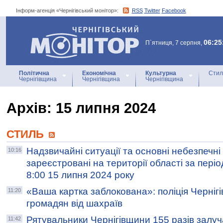
Інформ-агенція «Чернігівський монітор»:
RSS
Twitter
Facebook
Інформ-агенція
«Чернігівський монітор»
06:25
П`ятниця, 7 серпня,
Політична
Економічна
Культурна
Стил
Чернігівщина
Чернігівщина
Чернігівщина
Архiв: 15 липня 2024
СТИЛЬ
Надзвичайні ситуації та основні небезпечні п
10:16
зареєстровані на території області за періо
8:00 15 липня 2024 року
«Ваша картка заблокована»: поліція Черніг
11:20
громадян від шахраїв
Рятувальники Чернігівщини 155 разів залуча
11:42