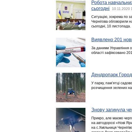
Робота навчальних
сьогодні
10.11.2020 
Ситуацію, зокрема по з
Чернігова обговорили на
сьогодні, 10 листопада.
Виявлено 201 нов
За даними Управління о
області зафіксовано 20
Дендропарк Городн
У парку, пам’ятці садо
розчищення зелених нас
Знову загинула ч
Прикро, але маємо черг
на автодорозі «Нові Яри
на с.Хмільниця Чернігів