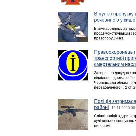
В пункті пропуск
речовиною у кише
В міжнародному автомоб
продемонструвавши сво
правопорушника.
Правоохоронець п
транспортної приго
смертельним насл
Завершено досудове ро
відділення державної п
Чернігівській області, 
передбаченого ч. 2 ст. 2
Поліція затримала
районі
10.11.2020 08
Слідчі поліції відкрили
хуліганських спонукань 
пилорамі.