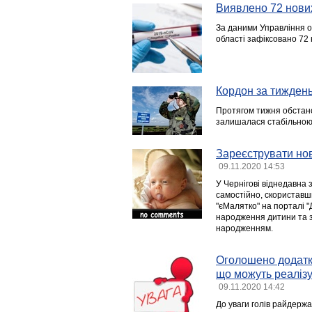
Виявлено 72 нови
За даними Управління о
області зафіксовано 72
Кордон за тиждень
Протягом тижня обстано
залишалася стабільною
Зареєструвати нов
09.11.2020 14:53
У Чернігові віднедавна
самостійно, скористав
"єМалятко" на порталі "
народження дитини та за
народженням.
Оголошено додатко
що можуть реалізу
09.11.2020 14:42
До уваги голів райдержад