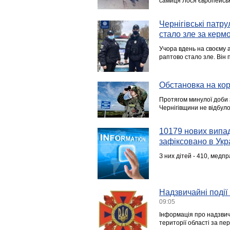
самиця Лося європейськ
Чернігівські патру
стало зле за керм
Учора вдень на своєму а
раптово стало зле. Він 
Обстановка на кор
Протягом минулої доби 
Чернігівщини не відбул
10179 нових випад
зафіксовано в Укра
З них дітей - 410, медпр
Надзвичайні події 
09:05
Інформація про надзвича
території області за пе