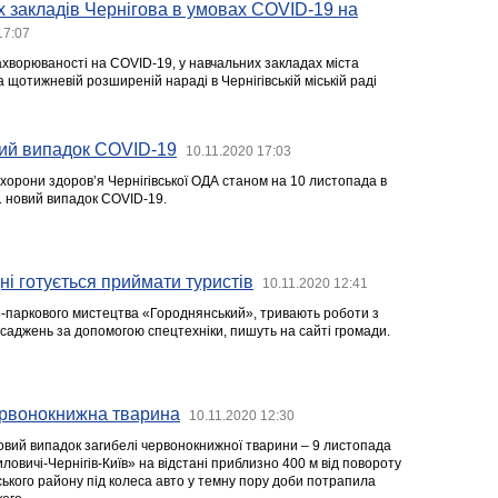
 закладів Чернігова в умовах COVID-19 на
17:07
ахворюваності на COVID-19, у навчальних закладах міста
 щотижневій розширеній нараді в Чернігівській міській раді
ий випадок COVID-19
10.11.2020 17:03
хорони здоров’я Чернігівської ОДА станом на 10 листопада в
1 новий випадок COVID-19.
і готується приймати туристів
10.11.2020 12:41
во-паркового мистецтва «Городнянський», тривають роботи з
аджень за допомогою спецтехніки, пишуть на сайті громади.
ервонокнижна тварина
10.11.2020 12:30
овий випадок загибелі червонокнижної тварини – 9 листопада
ловичі-Чернігів-Київ» на відстані приблизно 400 м від повороту
ського району під колеса авто у темну пору доби потрапила