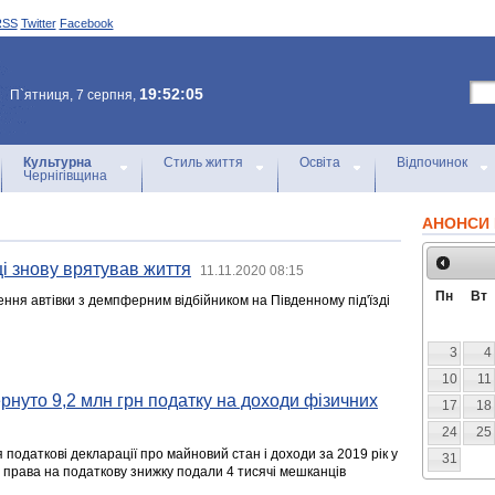
RSS
Twitter
Facebook
19:52:05
П`ятниця, 7 серпня,
Культурна
Стиль життя
Освіта
Відпочинок
Чернігівщина
АНОНСИ 
і знову врятував життя
11.11.2020 08:15
Пн
Вт
ення автівки з демпферним відбійником на Південному під'їзді
3
4
10
11
нуто 9,2 млн грн податку на доходи фізичних
17
18
24
25
 податкові декларації про майновий стан і доходи за 2019 рік у
31
м права на податкову знижку подали 4 тисячі мешканців