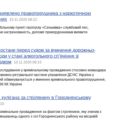
у виявлено правопорушника з наркотичною
нях
10.11.2020 08:22
ільному пункті пропуску «Сеньківка» службовий пес,
ю натренованість, допоміг прикордонникам виявити
остане перед судом за вчинення дорожньо-
ди у стані алкогольного сп’яніння зі
ідком
10.11.2020 08:15
зслідування у кримінальному провадженні стосовно командира
ожежно-рятувальної частини управління ДСНС України у
який обвинувачується у вчиненні кримінального правопорушення,
86 КК України.
 хулігана за стрілянину в Городнянському
:10
 кримінальне провадження за фактом стрілянини, яку зчинив з
мешканець одного з сіл Городнянського району на місцевій