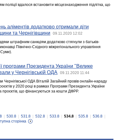
ям поліції вдалося встановити місцезнаходження підлітка, що
ень аліментів додатково отримали діти
ини та Чернігівщини
09.11.2020 12:02
вдяки штрафним санкціям додатково стягнули з батьків-
иконавці Північно-Східного міжрегіонального управління
 Суми).
ії програми Президента України "Велике
вали у Чернігівській ОДА
09.11.2020 11:44
и Чернігівської ОДА Віталій Загайний провів онлайн-нараду
роєктів у 2020 році в рамках Програми Президента України
а проєктів, що фінансуються за кошти ДФРР.
8
|
530.8
|
531.8
|
532.8
|
533.8
|
534.8
|
535.8
|
536.8
|
тупна сторінка