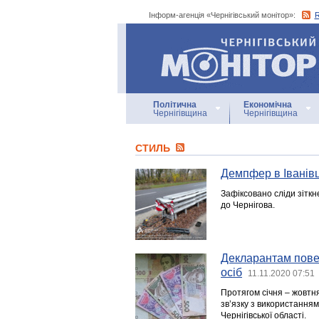
Інформ-агенція «Чернігівський монітор»:
Інформ-агенція
«Чернігівський монітор»
Політична
Економічна
Чернігівщина
Чернігівщина
СТИЛЬ
Демпфер в Іванівц
Зафіксовано сліди зіткн
до Чернігова.
Декларантам повер
осіб
11.11.2020 07:51
Протягом січня – жовтня
зв’язку з використання
Чернігівської області.