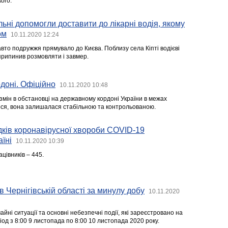
ого.
льні допомогли доставити до лікарні водія, якому
ом
10.11.2020 12:24
вто подружжя прямувало до Києва. Поблизу села Кіпті водієві
припинив розмовляти і завмер.
доні. Офіційно
10.11.2020 10:48
змін в обстановці на державному кордоні України в межах
ося, вона залишалася стабільною та контрольованою.
ків коронавірусної хвороби COVID-19
їні
10.11.2020 10:39
ацівників – 445.
в Чернігівській області за минулу добу
10.11.2020
йні ситуації та основні небезпечні події, які зареєстровано на
ріод з 8:00 9 листопада по 8:00 10 листопада 2020 року.