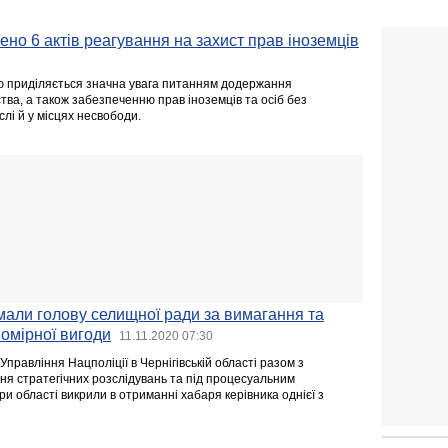
но 6 актів реагування на захист прав іноземців
 приділяється значна увага питанням додержання
тва, а також забезпеченню прав іноземців та осіб без
слі й у місцях несвободи.
мали голову селищної ради за вимагання та
омірної вигоди
11.11.2020 07:30
Управління Нацполіції в Чернігівській області разом з
ня стратегічних розслідувань та під процесуальним
и області викрили в отриманні хабаря керівника однієї з