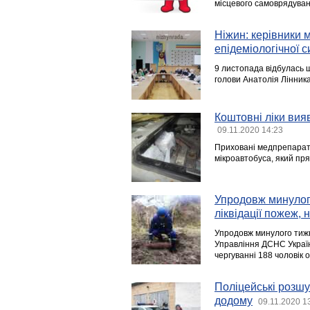
місцевого самоврядуван
Ніжин: керівники 
епідеміологічної си
9 листопада відбулась 
голови Анатолія Лінника
Коштовні ліки вия
09.11.2020 14:23
Приховані медпрепарати
мікроавтобуса, який прям
Упродовж минулого
ліквідації пожеж,
Упродовж минулого тижн
Управління ДСНС Україн
чергуванні 188 чоловік 
Поліцейські розшу
додому
09.11.2020 1