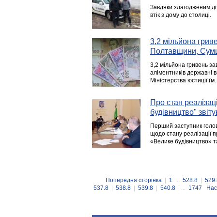
Завдяки злагодженим ді
втік з дому до столиці.
3,2 мільйона грив
Полтавщини, Сумщ
3,2 мільйона гривень за
аліментників державні в
Міністерства юстиції (м.
Про стан реалізац
будівництво" звіту
Перший заступник голов
щодо стану реалізації п
«Велике будівництво» т
Попередня сторінка
|
1
...
528.8
|
529.
537.8
|
538.8
|
539.8
|
540.8
| ...
1747
Нас