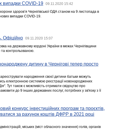
х випадки COVID-19
09.11.2020 15:42
хорони здоров’я Чернігівської ОДА станом на 9 листопада в
 нових випадки COVID-19.
. Офіційно
09.11.2020 15:07
вка на державному кордоні України в межах Чернігівщини
 та контрольованою.
онароджену дитину в Чернігові тепер просто
 зареєструвати народження своєї дитини батьки можуть
шись електронною системою реєстрації новонароджених
Дія". Тут також є можливість отримати свідоцтво про
мовити до 9 інших державних послуг, потрібних у зв'язку з її
вий конкурс інвестиційних програм та проєктів,
ватися за рахунок коштів ДФРР в 2021 році
міністрацій, міських (міст обласного значення) голів, органів