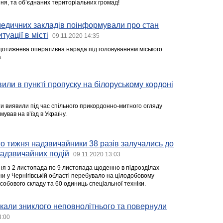
ня, та об’єднаних територіальних громад!
медичних закладів поінформували про стан
туації в місті
09.11.2020 14:35
щотижнева оперативна нарада під головуванням міського
.
вили в пункті пропуску на білоруському кордоні
 виявили під час спільного прикордонно-митного огляду
ував на в’їзд в Україну.
 тижня надзвичайники 38 разів залучались до
 надзвичайних подій
09.11.2020 13:03
я з 2 листопада по 9 листопада щоденно в підрозділах
и у Чернігівській області перебувало на цілодобовому
особового складу та 60 одиниць спеціальної техніки.
кали зниклого неповнолітнього та повернули
3:00