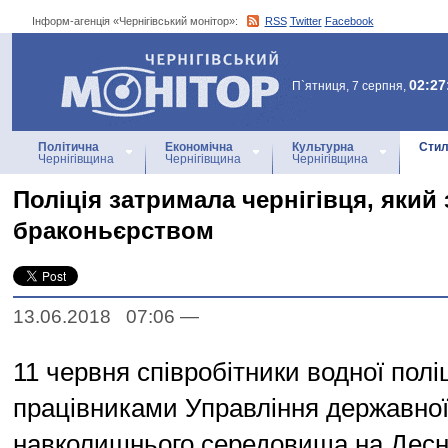
Інформ-агенція «Чернігівський монітор»:
RSS
Twitter
Facebook
Інформ-агенція
«Чернігівський монітор»
02:27
П`ятниця, 7 серпня,
Політична
Економічна
Культурна
Стил
Чернігівщина
Чернігівщина
Чернігівщина
Поліція затримала чернігівця, який
браконьєрством
13.06.2018 07:06
—
11 червня співробітники водної поліц
працівниками Управління державно
навколишнього середовища на Десні