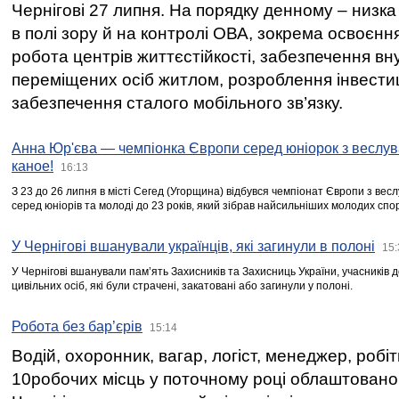
Чернігові 27 липня. На порядку денному – низка
в полі зору й на контролі ОВА, зокрема освоєння
робота центрів життєстійкості, забезпечення вн
переміщених осіб житлом, розроблення інвестиц
забезпечення сталого мобільного зв’язку.
Анна Юр'єва — чемпіонка Європи серед юніорок з веслув
каное!
16:13
З 23 до 26 липня в місті Сегед (Угорщина) відбувся чемпіонат Європи з вес
серед юніорів та молоді до 23 років, який зібрав найсильніших молодих спо
У Чернігові вшанували українців, які загинули в полоні
15:
У Чернігові вшанували пам’ять Захисників та Захисниць України, учасників
цивільних осіб, які були страчені, закатовані або загинули у полоні.
Робота без бар’єрів
15:14
Водій, охоронник, вагар, логіст, менеджер, робі
10робочих місць у поточному році облаштован