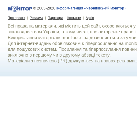
© 2005-2026
Інформ-агенція «Чернігівський монітор»
Про проект
|
Реклама
|
Партнери
|
Контакти
|
Архів
Всі права на матеріали, які містить цей сайт, охороняються у 
законодавством України, в тому числі, про авторське право і 
Використання матерiалiв monitor.cn.ua дозволяється за умов
Для iнтернет-видань обов'язковим є гiперпосилання на monito
для пошукових систем. Посилання та гіперпосилання повинні
виключно в першому чи в другому абзаці тексту.
Матеріали з позначкою (PR) друкуються на правах реклами..