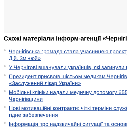
Схожі матеріали інформ-агенції «Черніг
Чернігівська громада стала учасницею проєкту 
Дій. Змінюй»
У Чернігові вшанували українців, які загинули 
Президент присвоїв шістьом медикам Чернігі
«Заслужений лікар України»
Мобільні клініки надали медичну допомогу 65
Чернігівщини
Нові мотиваційні контракти: чіткі терміни служ
гідне забезпечення
Інформація про надзвичайні ситуації та основн