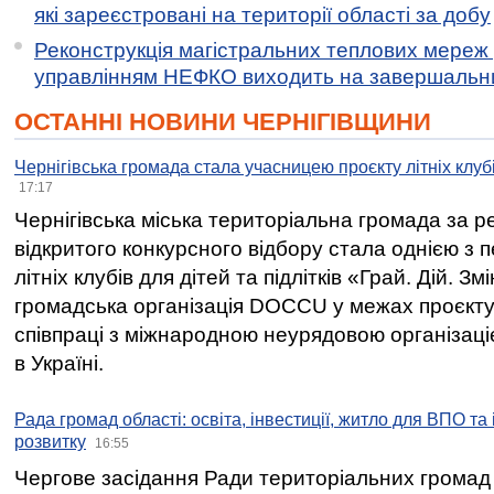
які зареєстровані на території області за добу
Реконструкція магістральних теплових мереж у
управлінням НЕФКО виходить на завершальн
ОСТАННІ НОВИНИ ЧЕРНІГІВЩИНИ
Чернігівська громада стала учасницею проєкту літніх клуб
17:17
Чернігівська міська територіальна громада за 
відкритого конкурсного відбору стала однією з
літніх клубів для дітей та підлітків «Грай. Дій. З
громадська організація DOCCU у межах проєкту 
співпраці з міжнародною неурядовою організаціє
в Україні.
Рада громад області: освіта, інвестиції, житло для ВПО та
розвитку
16:55
Чергове засідання Ради територіальних громад 