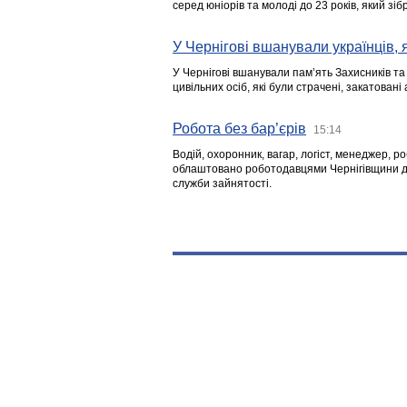
серед юніорів та молоді до 23 років, який з
У Чернігові вшанували українців, я
У Чернігові вшанували пам’ять Захисників т
цивільних осіб, які були страчені, закатовані
Робота без бар’єрів
15:14
Водій, охоронник, вагар, логіст, менеджер, 
облаштовано роботодавцями Чернігівщини дл
служби зайнятості.