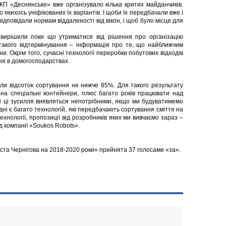
 КП «Деснянське» вже організувало кілька критих майданчиків.
якихось уніфікованих їх варіантів. І щоби їх передбачали вже і
відповідали нормам віддаленості від вікон, і щоб було місце для
 вирішили поки що утриматися від рішення про організацію
 такого відтермінування – інформація про те, що найближчим
ни. Окрім того, сучасні технології переробки побутових відходів
ня в домогосподарствах.
коли відсоток сортування не нижче 85%. Для такого результату
на спеціальні контейнери, плюс багато років працювати над
всі ці зусилля виявляться непотрібними, якщо ми будуватимемо
ні є багато технологій, які передбачають сортування сміття на
технології, пропозиції від розробників яких ми вивчаємо зараз –
від компанії «Soukos Robots».
ста Чернігова на 2018-2020 роки» прийнята 37 голосами «за».