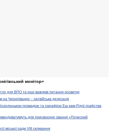
рнігівський монітор»
житло для ВПО та інші важливі питання розвитку
ом на Чернігівщині – латвійська делегація
 Козелецькою громадою та парафією Еш-кам-Рідлі графства
комендуватимуть для присвоєння звання «Почесний
сії міської ради VIII скликання