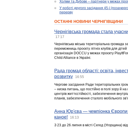
Холми та Дубове – партнери у межах прог
У роботі другого засідання 45-ї (позачерго
перерву
ОСТАННІ НОВИНИ ЧЕРНІГІВЩИНИ
Чернігівська громада стала учасни
17:17
Чернігівська міська територіальна громада з
переможниць проєкту літніх клубів для дітей 
організація DOCCU у межах проєкту PlayItFo
Child Alliance в Україні.
Рада громад області: освіта, інве
розвитку
16:55
Чергове засідання Ради територіальних гром
– низка питань, що постійно в полі зору й на
центрів життєстійкості, забезпечення внутр
планів, забезпечення сталого мобільного зв’я
Анна Юр'єва — чемпіонка Європи 
каное!
16:13
З 23 до 26 липня в місті Сегед (Угорщина) в