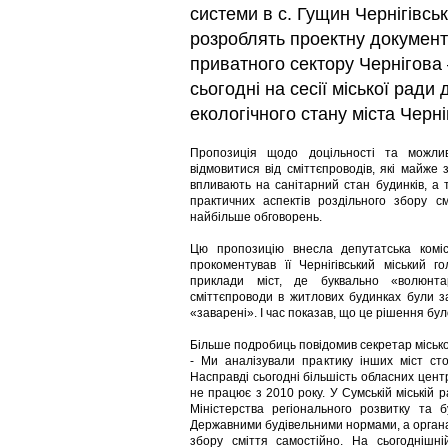
системи в с. Гущин Чернігівсь
розроблять проектну документ
приватного сектору Чернігова
сьогодні на сесії міської рад
екологічного стану міста Черн
Пропозиція щодо доцільності та можли
відмовитися від сміттєпроводів, які майже
впливають на санітарний стан будинків, а
практичних аспектів роздільного збору с
найбільше обговорень.
Цю пропозицію внесла депутатська комі
прокоментував її Чернігівський міський г
приклади міст, де буквально «волюнта
сміттєпроводи в житлових будинках були за
«заварені». І час показав, що це рішення бу
Більше подробиць повідомив секретар місько
- Ми аналізували практику інших міст сто
Насправді сьогодні більшість обласних центрі
не працює з 2010 року. У Сумській міській
Міністерства регіонального розвитку та 
Державними будівельними нормами, а органа
збору сміття самостійно. На сьогоднішні