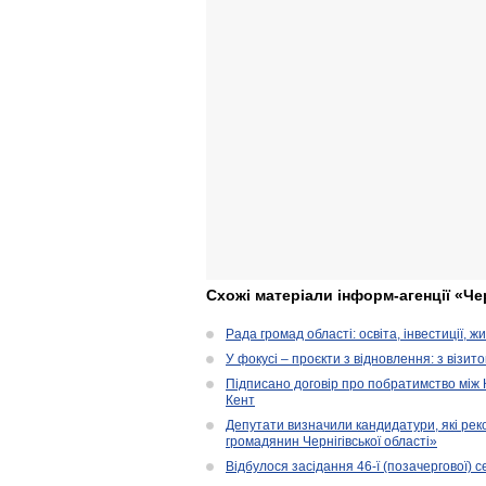
Схожі матеріали інформ-агенції «Че
Рада громад області: освіта, інвестиції, 
У фокусі – проєкти з відновлення: з візит
Підписано договір про побратимство між
Кент
Депутати визначили кандидатури, які ре
громадянин Чернігівської області»
Відбулося засідання 46-ї (позачергової) се