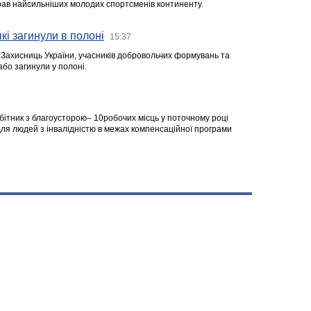
ібрав найсильніших молодих спортсменів континенту.
кі загинули в полоні
15:37
а Захисниць України, учасників добровольчих формувань та
 або загинули у полоні.
робітник з благоусторою– 10робочих місць у поточному році
я людей з інвалідністю в межах компенсаційної програми