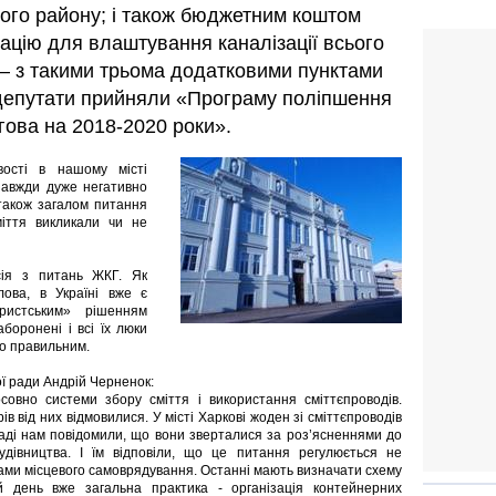
кого району; і також бюджетним коштом
ацію для влаштування каналізації всього
 – з такими трьома додатковими пунктами
и депутати прийняли «Програму поліпшення
ігова на 2018-2020 роки».
вості в нашому місті
 завжди дуже негативно
 також загалом питання
міття викликали чи не
сія з питань ЖКГ. Як
олова, в Україні вже є
ристським» рішенням
боронені і всі їх люки
ло правильним.
ї ради Андрій Черненок:
совно системи збору сміття і використання сміттєпроводів.
в від них відмовилися. У місті Харкові жоден зі сміттєпроводів
 раді нам повідомили, що вони зверталися за роз’ясненнями до
будівництва. І їм відповіли, що це питання регулюється не
ми місцевого самоврядування. Останні мають визначати схему
й день вже загальна практика - організація контейнерних