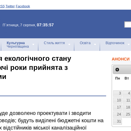
RSS
Twitter
Facebook
07:35:57
П`ятниця, 7 серпня,
Культурна
Стиль життя
Освіта
Відпочинок
Чернігівщина
 екологічного стану
АНОНСИ 
чі роки прийнята з
ми
Пн
Вт
3
4
10
11
17
18
буде дозволено проектувати і зводити
24
25
оводів; будуть виділені бюджетні кошти на
31
відстійників міської каналізаційної