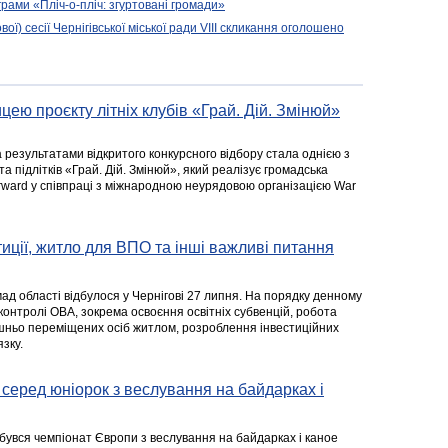
рами «Пліч-о-пліч: згуртовані громади»
вої) сесії Чернігівської міської ради VIII скликання оголошено
цею проєкту літніх клубів «Грай. Дій. Змінюй»
а результатами відкритого конкурсного відбору стала однією з
та підлітків «Грай. Дій. Змінюй», який реалізує громадська
rward у співпраці з міжнародною неурядовою організацією War
стиції, житло для ВПО та інші важливі питання
ад області відбулося у Чернігові 27 липня. На порядку денному
 контролі ОВА, зокрема освоєння освітніх субвенцій, робота
ішньо переміщених осіб житлом, розроблення інвестиційних
зку.
серед юніорок з веслування на байдарках і
ідбувся чемпіонат Європи з веслування на байдарках і каное