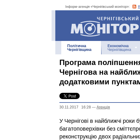
Інформ-агенція «Чернігівський монітор»:
Інформ-агенція
«Чернігівський монітор»
Політична
Економічна
Чернігівщина
Чернігівщина
Програма поліпшення
Чернігова на найближ
додатковими пункта
30.11.2017 16:28
—
Агенцiя
У Чернігові в найближчі роки 
багатоповерхівки без сміттєпр
реконструкцію двох радіальних 