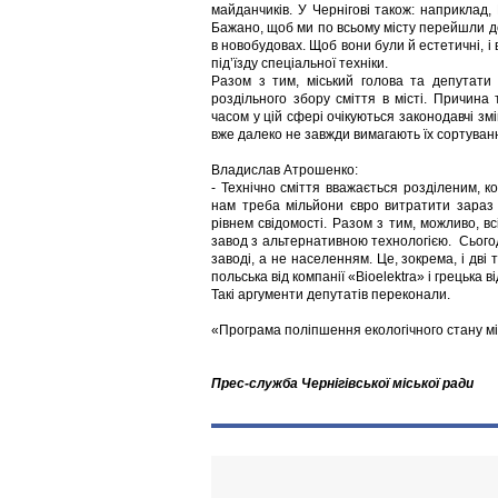
майданчиків. У Чернігові також: наприклад,
Бажано, щоб ми по всьому місту перейшли до 
в новобудовах. Щоб вони були й естетичні, і 
під’їзду спеціальної техніки.
Разом з тим, міський голова та депутати
роздільного збору сміття в місті. Причина
часом у цій сфері очікуються законодавчі змі
вже далеко не завжди вимагають їх сортуван
Владислав Атрошенко:
- Технічно сміття вважається розділеним, 
нам треба мільйони євро витратити зараз 
рівнем свідомості. Разом з тим, можливо, 
завод з альтернативною технологією. Сьогод
заводі, а не населенням. Це, зокрема, і дві 
польська від компанії «Bioelektra» і грецька 
Такі аргументи депутатів переконали.
«Програма поліпшення екологічного стану мі
Прес-служба Чернігівської міської ради