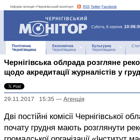
Інформ-агенція «Чернігівський монітор»:
RSS
Twitter
Facebook
Інформ-агенція
«Чернігівський монітор»
10:06:0
Субота, 8 серпня,
Політична
Економічна
Культурна
Стил
Чернігівщина
Чернігівщина
Чернігівщина
Чернігівська облрада розгляне реко
щодо акредитації журналістів у груд
29.11.2017 15:35
—
Агенцiя
Дві постійні комісії Чернігівської об
почату грудня мають розглянути рек
громадської організації «Інститут ма