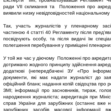
Експерти ІМІ, проаналізувавши Регламент Чер
ради VII скликання та Положення про акреди
виявили низку невідповідностей національному 
Так, участь журналістів у пленарному засі
частиною 4 статті 40 Регламенту після пред’я
посвідчують особу, та після видачі їм спеціа
полегшення перебування у приміщені пленарних
У той же час у діючому Положенні про акредита
дотримано жодного принципу здійснення акреди
додаткові (непередбачені ЗУ «Про інформа
документи, які має надати журналіст до зая
офіційний бланк; надання копій свідоцтва про р
ЗМІ; інформації про засновників, тираж, голо
народження журналіста; акредитація при Мініс
справ України для зарубіжних (останнє вже 
зарубіжних засобів масової інформації в