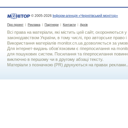
© 2005-2026
Інформ-агенція «Чернігівський монітор»
Про проект
|
Реклама
|
Партнери
|
Контакти
|
Архів
Всі права на матеріали, які містить цей сайт, охороняються у 
законодавством України, в тому числі, про авторське право і 
Використання матерiалiв monitor.cn.ua дозволяється за умов
Для iнтернет-видань обов'язковим є гiперпосилання на monito
для пошукових систем. Посилання та гіперпосилання повинні
виключно в першому чи в другому абзаці тексту.
Матеріали з позначкою (PR) друкуються на правах реклами..