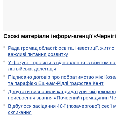
Схожі матеріали інформ-агенції «Черніг
Рада громад області: освіта, інвестиції, житло
важливі питання розвитку
У фокусі – проєкти з відновлення: з візитом на
латвійська делегація
Підписано договір про побратимство між Коз
та парафією Еш-кам-Рідлі графства Кент
Депутати визначили кандидатури, які рекоме
присвоєння звання «Почесний громадянин Черн
Відбулося засідання 46-ї (позачергової) сесії м
скликання