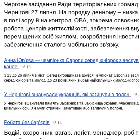
Чергове засідання Ради територіальних громад 
Чернігові 27 липня. На порядку денному – низка
в полі зору й на контролі ОВА, зокрема освоєння
робота центрів життєстійкості, забезпечення вн
переміщених осіб житлом, розроблення інвестиц
забезпечення сталого мобільного зв’язку.
Анна Юр'єва — чемпіонка Європи серед юніорок з веслув
каное!
16:13
З 23 до 26 липня в місті Сегед (Угорщина) відбувся чемпіонат Європи з вес
серед юніорів та молоді до 23 років, який зібрав найсильніших молодих спо
У Чернігові вшанували українців, які загинули в полоні
15:
У Чернігові вшанували пам’ять Захисників та Захисниць України, учасників
цивільних осіб, які були страчені, закатовані або загинули у полоні.
Робота без бар’єрів
15:14
Водій, охоронник, вагар, логіст, менеджер, робі