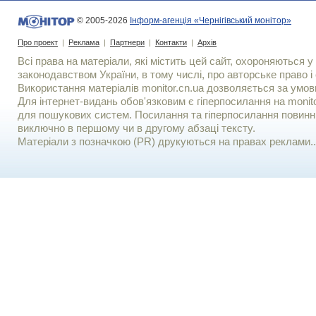
© 2005-2026
Інформ-агенція «Чернігівський монітор»
Про проект
|
Реклама
|
Партнери
|
Контакти
|
Архів
Всі права на матеріали, які містить цей сайт, охороняються у 
законодавством України, в тому числі, про авторське право і 
Використання матерiалiв monitor.cn.ua дозволяється за умов
Для iнтернет-видань обов'язковим є гiперпосилання на monito
для пошукових систем. Посилання та гіперпосилання повинні
виключно в першому чи в другому абзаці тексту.
Матеріали з позначкою (PR) друкуються на правах реклами..