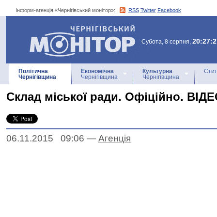
Інформ-агенція «Чернігівський монітор»:
RSS
Twitter
Facebook
Інформ-агенція
«Чернігівський монітор»
20:27:2
Субота, 8 серпня,
Політична
Економічна
Культурна
Стил
Чернігівщина
Чернігівщина
Чернігівщина
Склад міської ради. Офіційно. ВІД
06.11.2015 09:06
—
Агенцiя