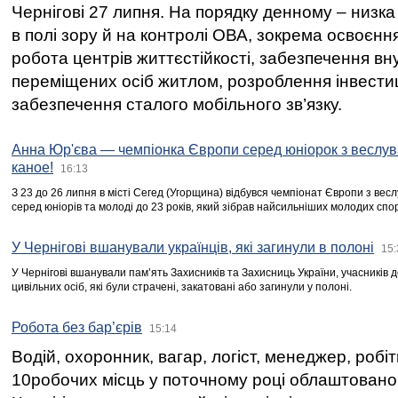
Чернігові 27 липня. На порядку денному – низка
в полі зору й на контролі ОВА, зокрема освоєння
робота центрів життєстійкості, забезпечення вн
переміщених осіб житлом, розроблення інвестиц
забезпечення сталого мобільного зв’язку.
Анна Юр'єва — чемпіонка Європи серед юніорок з веслув
каное!
16:13
З 23 до 26 липня в місті Сегед (Угорщина) відбувся чемпіонат Європи з вес
серед юніорів та молоді до 23 років, який зібрав найсильніших молодих спо
У Чернігові вшанували українців, які загинули в полоні
15:
У Чернігові вшанували пам’ять Захисників та Захисниць України, учасників
цивільних осіб, які були страчені, закатовані або загинули у полоні.
Робота без бар’єрів
15:14
Водій, охоронник, вагар, логіст, менеджер, робі
10робочих місць у поточному році облаштован