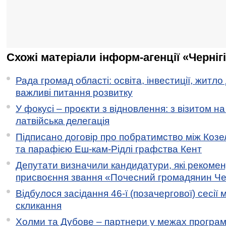
Схожі матеріали інформ-агенції «Черніг
Рада громад області: освіта, інвестиції, житло
важливі питання розвитку
У фокусі – проєкти з відновлення: з візитом на
латвійська делегація
Підписано договір про побратимство між Коз
та парафією Еш-кам-Рідлі графства Кент
Депутати визначили кандидатури, які рекоме
присвоєння звання «Почесний громадянин Черн
Відбулося засідання 46-ї (позачергової) сесії м
скликання
Холми та Дубове – партнери у межах програми