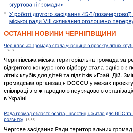
згуртовані громади»
У роботі другого засідання 45-ї (позачергової) 
міської ради VIII скликання оголошено перерв
ОСТАННІ НОВИНИ ЧЕРНІГІВЩИНИ
Чернігівська громада стала учасницею проєкту літніх клуб
17:17
Чернігівська міська територіальна громада за 
відкритого конкурсного відбору стала однією з
літніх клубів для дітей та підлітків «Грай. Дій. З
громадська організація DOCCU у межах проєкту 
співпраці з міжнародною неурядовою організаціє
в Україні.
Рада громад області: освіта, інвестиції, житло для ВПО та
розвитку
16:55
Чергове засідання Ради територіальних громад 