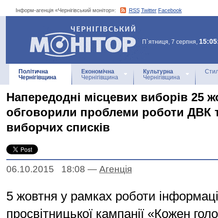
Інформ-агенція «Чернігівський монітор»:
RSS
Twitter
Facebook
Інформ-агенція
«Чернігівський монітор»
15:05
П`ятниця, 7 серпня,
Політична
Економічна
Культурна
Стил
Чернігівщина
Чернігівщина
Чернігівщина
Напередодні місцевих виборів 25 ж
обговорили проблеми роботи ДВК т
виборчих списків
06.10.2015 18:08
—
Агенцiя
5 жовтня у рамках роботи інформац
просвітницької кампанії «Кожен гол