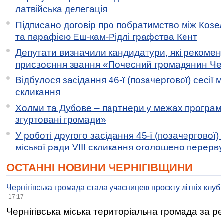
латвійська делегація
Підписано договір про побратимство між Коз
та парафією Еш-кам-Рідлі графства Кент
Депутати визначили кандидатури, які рекоме
присвоєння звання «Почесний громадянин Черн
Відбулося засідання 46-ї (позачергової) сесії м
скликання
Холми та Дубове – партнери у межах програми
згуртовані громади»
У роботі другого засідання 45-ї (позачергової) 
міської ради VIII скликання оголошено перерв
ОСТАННІ НОВИНИ ЧЕРНІГІВЩИНИ
Чернігівська громада стала учасницею проєкту літніх клуб
17:17
Чернігівська міська територіальна громада за 