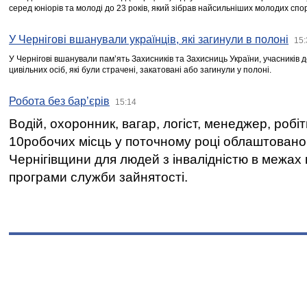
серед юніорів та молоді до 23 років, який зібрав найсильніших молодих спо
У Чернігові вшанували українців, які загинули в полоні
15:
У Чернігові вшанували пам’ять Захисників та Захисниць України, учасників
цивільних осіб, які були страчені, закатовані або загинули у полоні.
Робота без бар’єрів
15:14
Водій, охоронник, вагар, логіст, менеджер, робі
10робочих місць у поточному році облаштован
Чернігівщини для людей з інвалідністю в межах
програми служби зайнятості.