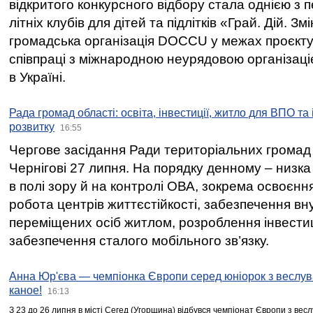
відкритого конкурсного відбору стала однією з
літніх клубів для дітей та підлітків «Грай. Дій. З
громадська організація DOCCU у межах проєкту 
співпраці з міжнародною неурядовою організаціє
в Україні.
Рада громад області: освіта, інвестиції, житло для ВПО та
розвитку
16:55
Чергове засідання Ради територіальних громад 
Чернігові 27 липня. На порядку денному – низка
в полі зору й на контролі ОВА, зокрема освоєння
робота центрів життєстійкості, забезпечення вн
переміщених осіб житлом, розроблення інвестиц
забезпечення сталого мобільного зв’язку.
Анна Юр'єва — чемпіонка Європи серед юніорок з веслув
каное!
16:13
З 23 до 26 липня в місті Сегед (Угорщина) відбувся чемпіонат Європи з вес