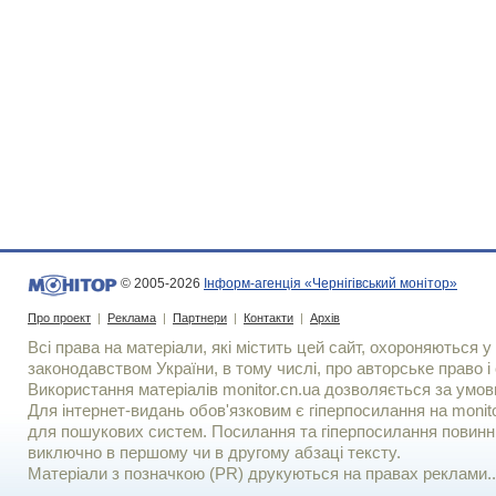
© 2005-2026
Інформ-агенція «Чернігівський монітор»
Про проект
|
Реклама
|
Партнери
|
Контакти
|
Архів
Всі права на матеріали, які містить цей сайт, охороняються у 
законодавством України, в тому числі, про авторське право і 
Використання матерiалiв monitor.cn.ua дозволяється за умов
Для iнтернет-видань обов'язковим є гiперпосилання на monito
для пошукових систем. Посилання та гіперпосилання повинні
виключно в першому чи в другому абзаці тексту.
Матеріали з позначкою (PR) друкуються на правах реклами..