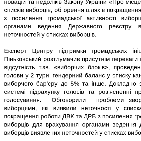
новацій та недоліків Закону України «Про місце
списків виборців, обгорення шляхів покращенн
з посилення громадської активності вибор
органами ведення Державного реєстру в
неточностей у списках виборців.
Експерт Центру підтримки громадських ін
Піньковський розтлумачив присутнім переваги 
відсутність т.зв. «виборчих блоків», проведе
голови у 2 тури, гендерний баланс у списку ка
виборчого бар’єру до 5% та інше. Докладно 
системі підрахунку голосів та роз’ясненні п
голосування. Обговорили проблеми зворо
виборцями, які виявили неточності у списк
покращення роботи ДВК та ДРВ з посилення гро
виборців для врахування органами ведення 
виборців виявлених неточностей у списках вибо