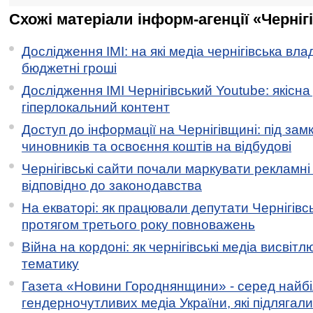
Схожі матеріали інформ-агенції «Черніг
Дослідження ІМІ: на які медіа чернігівська вл
бюджетні гроші
Дослідження ІМІ Чернігівський Youtube: якісна
гіперлокальний контент
Доступ до інформації на Чернігівщині: під за
чиновників та освоєння коштів на відбудові
Чернігівські сайти почали маркувати рекламні
відповідно до законодавства
На екваторі: як працювали депутати Чернігівсь
протягом третього року повноважень
Війна на кордоні: як чернігівські медіа висвіт
тематику
Газета «Новини Городнянщини» - серед найб
гендерночутливих медіа України, які підлягали 