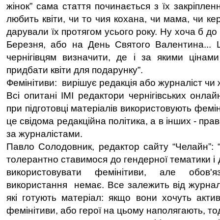
жінок” сама стаття починається з їх закріпленн
любить квіти, чи то чия кохана, чи мама, чи ке
дарували їх протягом усього року. Ну хоча б до
Березня, або на День Святого Валентина... 
чернігівцям визначити, де і за якими цінам
придбати квіти для подарунку”.
Фемінітиви: вирішує редакція або журналіст чи 
Всі опитані ІМІ редактори чернігівських онла
при підготовці матеріалів використовують фемін
це свідома редакційна політика, а в інших - пр
за журналістами.
Павло Солодовник, редактор сайту “Челайн”: “
толерантно ставимося до гендерної тематики і
використовувати фемінітиви, але обов'
використання немає. Все залежить від журналі
які готують матеріал: якщо вони хочуть акти
фемінітиви, або герої на цьому наполягають, тод