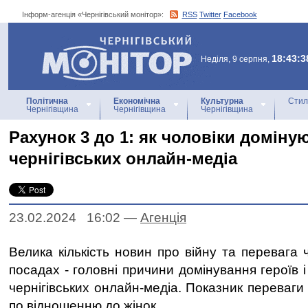
Інформ-агенція «Чернігівський монітор»:
RSS
Twitter
Facebook
Інформ-агенція
«Чернігівський монітор»
18:43:3
Неділя, 9 серпня,
Політична
Економічна
Культурна
Стил
Чернігівщина
Чернігівщина
Чернігівщина
Рахунок 3 до 1: як чоловіки доміну
чернігівських онлайн-медіа
23.02.2024 16:02
—
Агенцiя
Велика кількість новин про війну та перевага ч
посадах - головні причини домінування героїв і
чернігівських онлайн-медіа. Показник переваги
по відношенню до жінок.