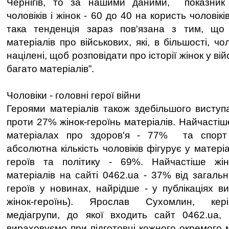
Чернігів, то за нашими даними, показник
чоловіків і жінок - 60 до 40 на користь чоловік
така тенденція зараз пов'язана з тим, щ
матеріалів про військових, які, в більшості, ч
націлені, щоб розповідати про історії жінок у ві
багато матеріалів”.
Чоловіки - головні герої війни
Героями матеріалів також здебільшого виступ
проти 27% жінок-героїнь матеріалів. Найчастіш
матеріалах про здоров'я - 77% та спорт 
абсолютна кількість чоловіків фігурує у матері
героїв та політику - 69%. Найчастіше жі
матеріалів на сайті 0462.ua - 37% від загально
героїв у новинах, найрідше - у публікаціях 
жінок-героїнь). Ярослав Сухомлин, керів
медіагрупи, до якої входить сайт 0462.ua, 
вираховуємо при підготовці кожного окремого 