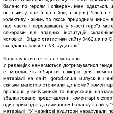
баланс по героям і спікерам. Мені здається, 
оскільки у нас (і до війни, і зараз) більша 
колективу - жінки, то якось природним чином 
нас часто і переважають у якості героїв матер
спікерами від владних інституцій складні
чоловіки. Згідно статистики сайту 0462.ua по Go
складають близько 2/3 аудиторії”.
Балансувати важко, але можливо
У редакціях намагаються дотримуватися генде
є можливість обирати спікерів для комент
матеріалі на сайті gorod.cn.ua Випуск в Пені
скільки магістрів отримали дипломи? коментар
пропорції у випускників та випускниць навчал
збалансовано представленні коментарі експерт
один приклад із дотриманням балансу з сайту “Ч
матеріалі “У Чернігові аудитори нарахували п