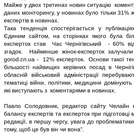
Майже у двох третинах новин ситуацію коменту
даних моніторингу, у новинах було тільки 31% ж
експертів в новинах.
Така тенденція спостерігається у публікація
Єдиним сайтом, на сторінках якого була біль
експерток став Час Чернігівський - 60% від 
згадок. Найменше жінок-експерток залучали
gorod.cn.ua - 12% експерток. Основи такої тен
більшості найвищих керівних посад в Чернігів
обласній військовий адміністрації перебуваю
тематиці війни, політики, медицини домінують 
які виступають з коментарями в новинах.
Павло Солодовник, редактор сайту Челайн г
балансу експертів та експерток при підготовці 
редакції, в першу чергу, увага до проблематики
тому, щоб це був він чи вона”.