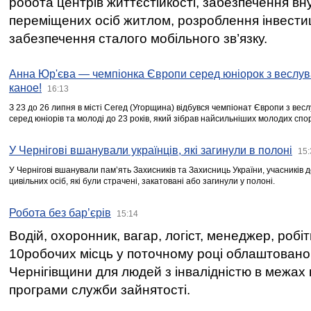
робота центрів життєстійкості, забезпечення вн
переміщених осіб житлом, розроблення інвестиц
забезпечення сталого мобільного зв’язку.
Анна Юр'єва — чемпіонка Європи серед юніорок з веслув
каное!
16:13
З 23 до 26 липня в місті Сегед (Угорщина) відбувся чемпіонат Європи з вес
серед юніорів та молоді до 23 років, який зібрав найсильніших молодих спо
У Чернігові вшанували українців, які загинули в полоні
15:
У Чернігові вшанували пам’ять Захисників та Захисниць України, учасників
цивільних осіб, які були страчені, закатовані або загинули у полоні.
Робота без бар’єрів
15:14
Водій, охоронник, вагар, логіст, менеджер, робі
10робочих місць у поточному році облаштован
Чернігівщини для людей з інвалідністю в межах
програми служби зайнятості.