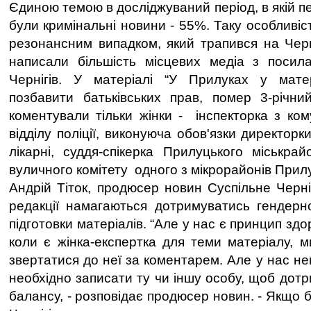
Єдиною темою в досліджуваний період, в якій 
були кримінальні новини - 55%. Таку особливіс
резонансним випадком, який трапився на Черн
написали більшість місцевих медіа з посил
Чернігів. У матеріалі “У Прилуках у мате
позбавити батьківських прав, помер 3-річни
коментували тільки жінки - інспекторка з ком
відділу поліції, виконуюча обов'язки директорк
лікарні, суддя-спікерка Прилуцького міськрай
вуличного комітету одного з мікрорайонів Прилу
Андрій Тіток, продюсер новин Суспільне Черні
редакції намагаються дотримуватись гендерн
підготовки матеріалів. “Але у нас є принцип здо
коли є жінка-експертка для теми матеріалу, м
звертатися до неї за коментарем. Але у нас нем
необхідно записати ту чи іншу особу, щоб дот
балансу, - розповідає продюсер новин. - Якщо 