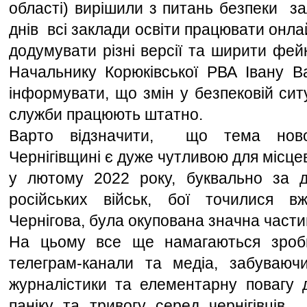
області) вирішили з питань безпеки  за
днів  всі заклади освіти працювати онла
додумувати різні версії та ширити фей
Начальнику Корюківської РВА Івану В
інформувати, що змін у безпековій ситуа
служби працюють штатно.
Варто відзначити,  що тема ново
Чернігівщині є дуже чутливою для місцев
у лютому 2022 року, буквально за де
російських військ, бої точилися в
Чернігова, була окупована значна частин
На цьому все ще намагаються зроби
телеграм-канали та медіа, забуваючи
журналістики та елементарну повагу до
паніку та тривогу серед чернігівців.  