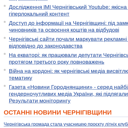
Дослідження ІМІ Чернігівський Youtube: якісна
гіперлокальний контент
Доступ до інформації на Чернігівщині: під за
чиновників та освоєння коштів на відбудові
Чернігівські сайти почали маркувати рекламні
відповідно до законодавства
На екваторі: як працювали депутати Чернігівсь
протягом третього року повноважень
Війна на кордоні: як чернігівські медіа висвіт
тематику
Газета «Новини Городнянщини» - серед найб
гендерночутливих медіа України, які підлягали 
Результати моніторингу
ОСТАННІ НОВИНИ ЧЕРНІГІВЩИНИ
Чернігівська громада стала учасницею проєкту літніх клуб