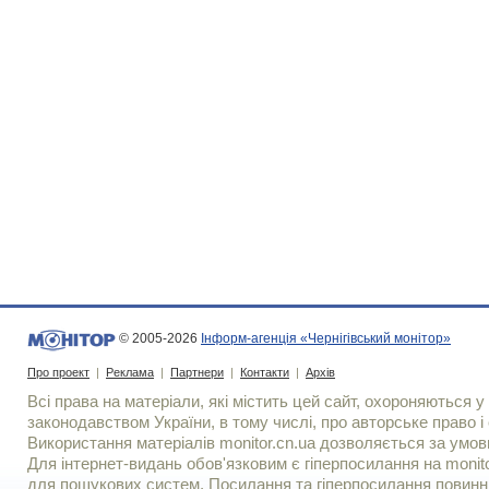
© 2005-2026
Інформ-агенція «Чернігівський монітор»
Про проект
|
Реклама
|
Партнери
|
Контакти
|
Архів
Всі права на матеріали, які містить цей сайт, охороняються у 
законодавством України, в тому числі, про авторське право і 
Використання матерiалiв monitor.cn.ua дозволяється за умов
Для iнтернет-видань обов'язковим є гiперпосилання на monito
для пошукових систем. Посилання та гіперпосилання повинні