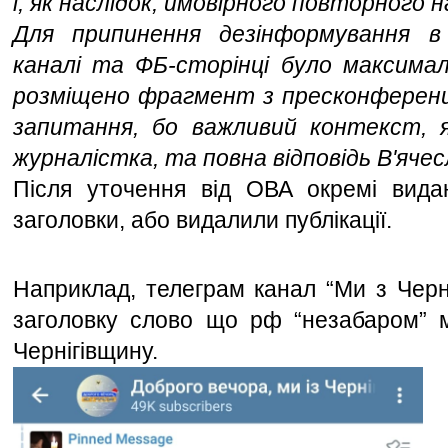
і, як наслідок, ймовірного повторного 
Для припинення дезінформування в
каналі та ФБ-сторінці було максимал
розміщено фрагмент з пресконференції
запитання, бо важливий контекст, я
журналістка, та повна відповідь В'ячес
Після уточення від ОВА окремі видан
заголовки, або видалили публікації. 
Наприклад, телеграм канал “Ми з Черні
заголовку слово що рф “незабаром” м
Чернігівщину. 