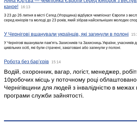
Анна Юр'єва — чемпіонка Європи серед юніорок з веслув
каное!
16:13
З 23 до 26 липня в місті Сегед (Угорщина) відбувся чемпіонат Європи з вес
серед юніорів та молоді до 23 років, який зібрав найсильніших молодих спо
У Чернігові вшанували українців, які загинули в полоні
15:
У Чернігові вшанували пам’ять Захисників та Захисниць України, учасників
цивільних осіб, які були страчені, закатовані або загинули у полоні.
Робота без бар’єрів
15:14
Водій, охоронник, вагар, логіст, менеджер, робі
10робочих місць у поточному році облаштован
Чернігівщини для людей з інвалідністю в межах
програми служби зайнятості.