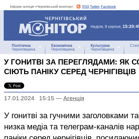
Інформ-агенція «Чернігівський монітор»:
RSS
Twitter
Facebook
Інформ-агенція
«Чернігівський монітор»
15:20:4
Неділя, 9 серпня,
Політична
Економічна
Культурна
Стил
Чернігівщина
Чернігівщина
Чернігівщина
У ГОНИТВІ ЗА ПЕРЕГЛЯДАМИ: ЯК 
СІЮТЬ ПАНІКУ СЕРЕД ЧЕРНІГІВЦІВ
17.01.2024 15:15
—
Агенцiя
У гонитві за гучними заголовками т
низка медіа та телеграм-каналів на
паніки серед чернігівців, посилаючи