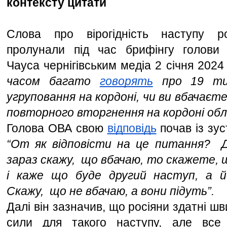
контексту цитати 
Слова про вірогідність наступу рос
пролунали під час брифінгу голови 
Чауса чернігівським медіа 2 січня 2024 
часом багато 
говорять
 про 19 тис
угруповання на кордоні, чи ви вбачаєте
повторного вторгнення на кордоні обла
Голова ОВА свою 
відповідь
“От як відповісти на це питання?  Д
зараз скажу,  що вбачаю, то скажете, що
і каже що буде другий наступ, а й
Скажу,  що не вбачаю, а вони підуть”. 
Далі він зазначив, що росіяни здатні ш
сили для такого наступу, але все 