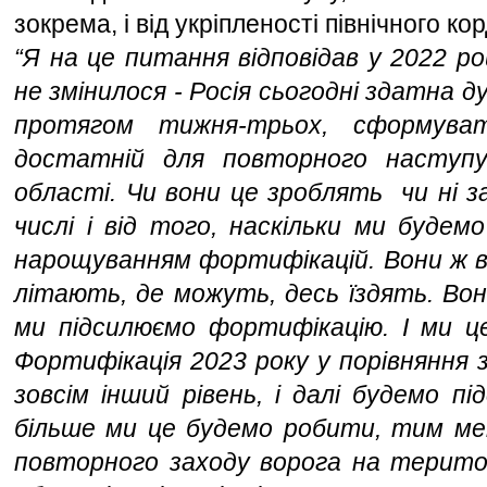
зокрема, і від укріпленості північного кор
“Я на це питання відповідав у 2022 році
не змінилося - Росія сьогодні здатна д
протягом тижня-трьох, сформуват
достатній для повторного наступу
області. Чи вони це зроблять  чи ні з
числі і від того, наскільки ми будем
нарощуванням фортифікацій. Вони ж вс
літають, де можуть, десь їздять. Вон
ми підсилюємо фортифікацію. І ми це
Фортифікація 2023 року у порівняння з
зовсім інший рівень, і далі будемо пі
більше ми це будемо робити, тим мен
повторного заходу ворога на територі