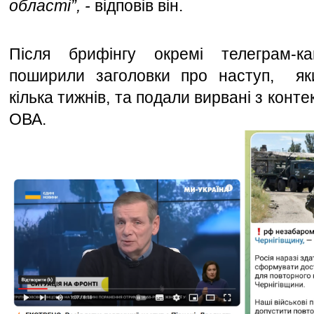
області”, -
 відповів він.
Після брифінгу окремі телеграм-к
поширили заголовки про наступ,  яки
кілька тижнів, та подали вирвані з конте
ОВА.  