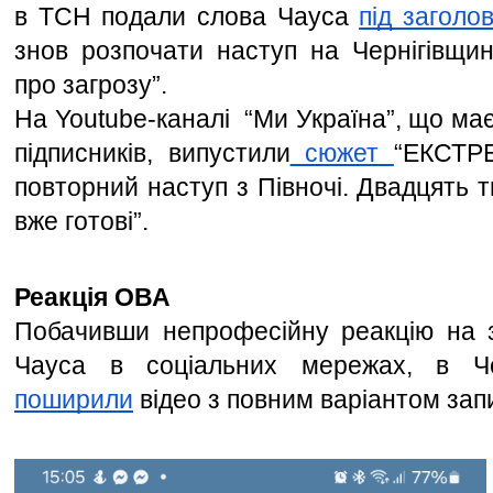
в ТСН подали слова Чауса 
під заголо
знов розпочати наступ на Чернігівщину
про загрозу”. 
На Youtube-каналі  “Ми Україна”, що має
підписників, випустили
 сюжет 
“ЕКСТРЕ
повторний наступ з Півночі. Двадцять т
вже готові”. 
Реакція ОВА 
Побачивши непрофесійну реакцію на з
поширили
 відео з повним варіантом запи