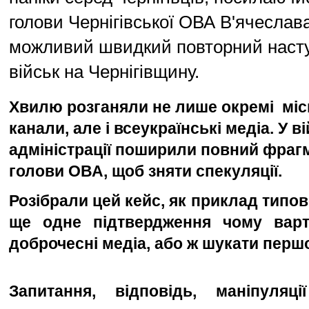
голови Чернігівської ОВА В'ячеслав
можливий швидкий повторний насту
військ на Чернігівщину.
Хвилю розганяли не лише окремі  міс
канали, але і всеукраїнські медіа. У ві
адміністрації поширили повний фрагм
голови ОВА, щоб зняти спекуляції.  
Розібрали цей кейс, як приклад типово
ще одне підтвердження чому варт
доброчесні медіа, або ж шукати перш
Запитання, відповідь, маніпуляці