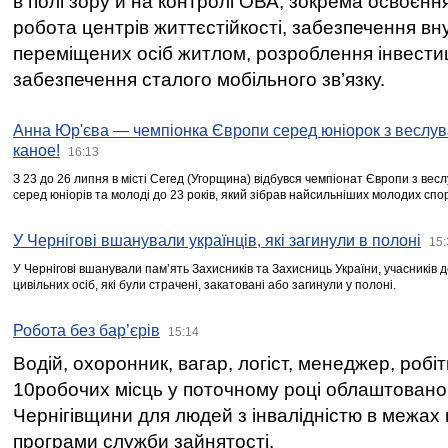
в полі зору й на контролі ОВА, зокрема освоєння
робота центрів життєстійкості, забезпечення вн
переміщених осіб житлом, розроблення інвестиц
забезпечення сталого мобільного зв’язку.
Анна Юр'єва — чемпіонка Європи серед юніорок з веслув
каное!
16:13
З 23 до 26 липня в місті Сегед (Угорщина) відбувся чемпіонат Європи з вес
серед юніорів та молоді до 23 років, який зібрав найсильніших молодих спо
У Чернігові вшанували українців, які загинули в полоні
15:
У Чернігові вшанували пам’ять Захисників та Захисниць України, учасників
цивільних осіб, які були страчені, закатовані або загинули у полоні.
Робота без бар’єрів
15:14
Водій, охоронник, вагар, логіст, менеджер, робі
10робочих місць у поточному році облаштован
Чернігівщини для людей з інвалідністю в межах
програми служби зайнятості.