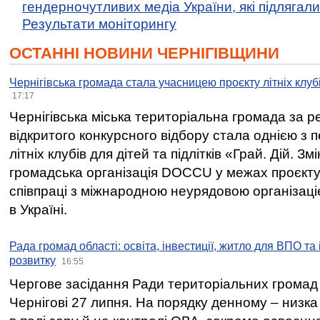
гендерночутливих медіа України, які підлягали 
Результати моніторингу
ОСТАННІ НОВИНИ ЧЕРНІГІВЩИНИ
Чернігівська громада стала учасницею проєкту літніх клуб
17:17
Чернігівська міська територіальна громада за 
відкритого конкурсного відбору стала однією з
літніх клубів для дітей та підлітків «Грай. Дій. З
громадська організація DOCCU у межах проєкту 
співпраці з міжнародною неурядовою організаціє
в Україні.
Рада громад області: освіта, інвестиції, житло для ВПО та
розвитку
16:55
Чергове засідання Ради територіальних громад 
Чернігові 27 липня. На порядку денному – низка