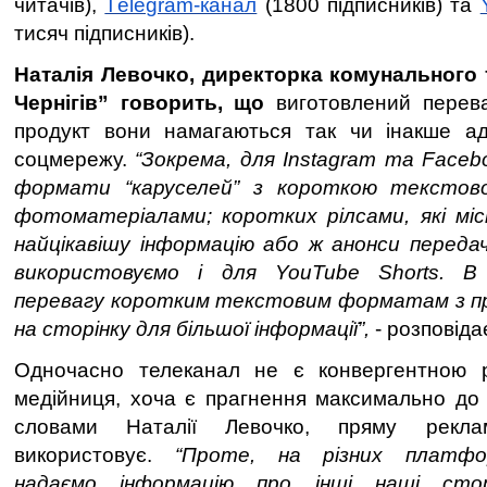
читачів),
Тelegram-канал
(1800 підписників) та
тисяч підписників).
Наталія Левочко, директорка комунального
Чернігів” говорить, що
виготовлений перев
продукт вони намагаються так чи інакше ад
соцмережу.
“Зокрема, для Instagram та Faceb
формати “каруселей” з короткою текстов
фотоматеріалами; коротких рілсами, які мі
найцікавішу інформацію або ж анонси передач.
використовуємо і для YouTube Shorts. В 
перевагу коротким текстовим форматам з пр
на сторінку для більшої інформації”,
- розповіда
Одночасно телеканал не є конвергентною р
медійниця,
хоча є прагнення максимально до 
словами Наталії Левочко, пряму рекл
використовує.
“Проте, на різних платфо
надаємо інформацію про інші наші стор