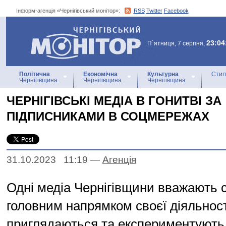
Інформ-агенція «Чернігівський монітор»:
RSS
Twitter
Facebook
Інформ-агенція
«Чернігівський монітор»
23:04
П`ятниця, 7 серпня,
Політична
Економічна
Культурна
Стил
Чернігівщина
Чернігівщина
Чернігівщина
ЧЕРНІГІВСЬКІ МЕДІА В ГОНИТВІ ЗА
ПІДПИСНИКАМИ В СОЦМЕРЕЖАХ
31.10.2023 11:19
—
Агенцiя
Одні медіа Чернігівщини вважають 
головним напрямком своєї діяльност
приглядаються та експериментують,