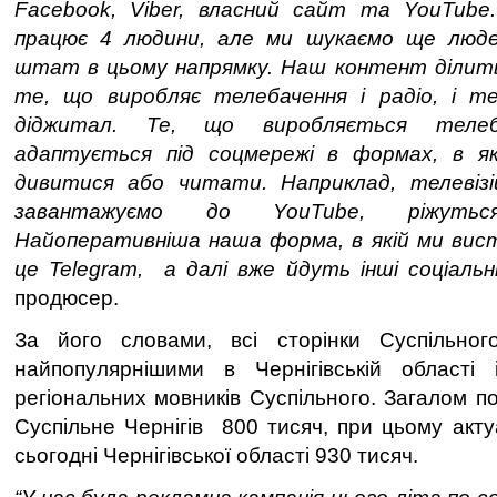
Facebook, Viber, власний сайт та YouTube. 
працює 4 людини, але ми шукаємо ще люд
штат в цьому напрямку. Наш контент ділитьс
те, що виробляє телебачення і радіо, і т
діджитал. Те, що виробляється телеб
адаптується під соцмережі в формах, в я
дивитися або читати. Наприклад, телевізі
завантажуємо до YouTube, ріжуть
Найоперативніша наша форма, в якій ми вист
це
Telegram
,
а далі вже йдуть інші соціальн
продюсер.
За його словами, всі сторінки Суспільно
найпопулярнішими в Чернігівській області
регіональних мовників Суспільного. Загалом п
Суспільне Чернігів
800 тисяч, при цьому акт
сьогодні Чернігівської області 930 тисяч.