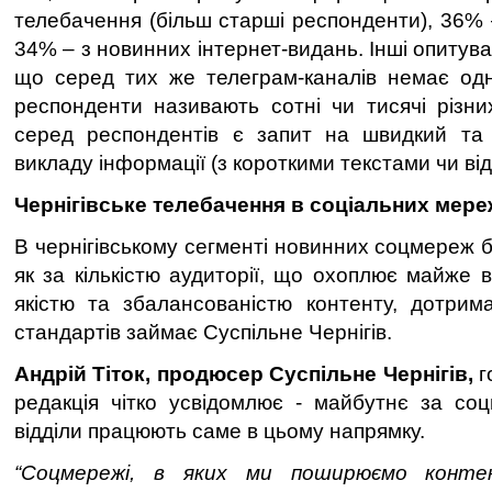
телебачення (більш старші респонденти), 36% 
34% – з новинних інтернет-видань. Інші опитув
що серед тих же телеграм-каналів немає одн
респонденти називають сотні чи тисячі різни
серед респондентів є запит на швидкий та
викладу інформації (з короткими текстами чи від
Чернігівське телебачення в соціальних мере
В чернігівському сегменті новинних соцмереж 
як за кількістю аудиторії, що охоплює майже в
якістю та збалансованістю контенту, дотрим
стандартів займає Суспільне Чернігів.
Андрій Тіток, продюсер Суспільне Чернігів,
г
редакція чітко усвідомлює - майбутнє за со
відділи працюють саме в цьому напрямку.
“Соцмережі, в яких ми поширюємо кон