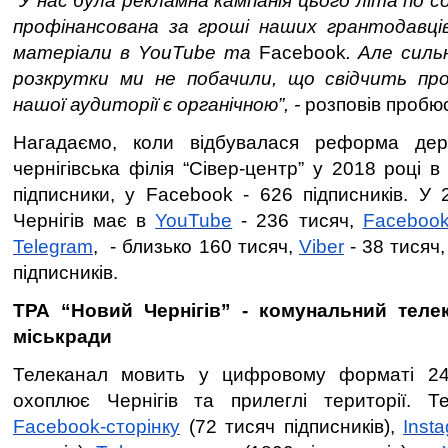
“У нас була рекламна кампанія цього літа по 
профінансована за гроші наших грантодавців
матеріали в YouTube та
Facebook
. Але силь
розкрутки ми не побачили, що свідчить пр
нашої аудиторії є органічною”, -
розповів пробюс
Нагадаємо, коли відбувалася реформа держ
чернігівська філія “Сівер-центр” у 2018 році
підписники, у Facebook - 626 підписників. У 
Чернігів має в
YouTube
- 236 тисяч,
Faceboo
Telegram
,
- близько 160 тисяч,
Viber
- 38 тисяч
підписників.
ТРА “Новий Чернігів” - комунальний телек
міськради
Телеканал мовить у цифровому форматі 24
охоплює Чернігів та прилеглі території. Т
Facebook-сторінку
(72 тисяч підписників),
Inst