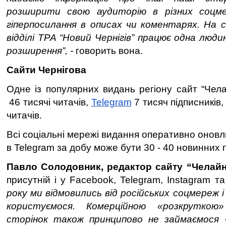
розширити свою аудиторію в різних соцме
гіперпосилання в описах чи коментарях. На с
відділі ТРА “Новий Чернігів” працює одна люд
розширення”, -
говорить вона.
Сайти Чернігова
Одне із популярних видань регіону сайт “Чел
46 тисячі читачів,
Telegram
7 тисяч підписників
читачів.
Всі соціальні мережі видання оперативно онов
в Telegram за добу може бути 30 - 40 новинних 
Павло Солодовник, редактор сайту “Челай
присутній і у Facebook, Telegram, Instagram та 
року ми відмовились від російських соцмереж 
користуємося. Комерційною «розкруткою
сторінок також принципово не займаємося 