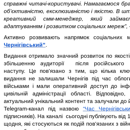
справжні читачі-користувачі. Намагаємося б
об’єктивністю, ексклюзивністю і якістю. В шт
креативний смм-менеджер, який займаєт
адаптуванням і розвитком соціальних мереж”,
Активно розвивають напрямок соціальних
Чернігівський”
.
Видання отримало значний розвиток по якості і
збільшенню аудиторії
після російського
наступу. Це пов'язано з тим, що кілька ключ
видання не залишали Чернігів під час облог
військами і мали оперативний доступ до інфо
цивільній адміністрації області. Відповідно
актуальний унікальний контент та залучали до 
Telegram-канал під назвою
“Час Чернігівськи
підписників). На каналі
сьогодні публікують від
щодня, які стосуються як подій пов'язаних з війн