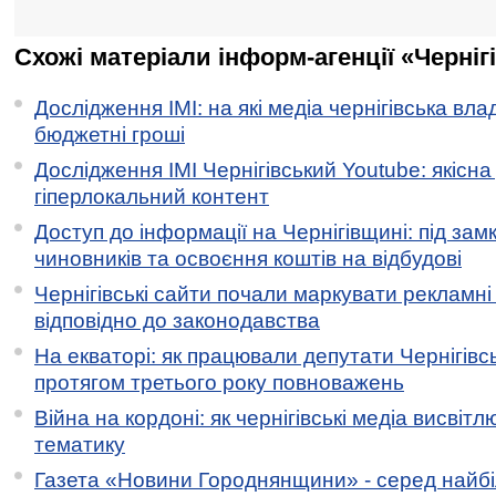
Схожі матеріали інформ-агенції «Черніг
Дослідження ІМІ: на які медіа чернігівська вл
бюджетні гроші
Дослідження ІМІ Чернігівський Youtube: якісна
гіперлокальний контент
Доступ до інформації на Чернігівщині: під за
чиновників та освоєння коштів на відбудові
Чернігівські сайти почали маркувати рекламні
відповідно до законодавства
На екваторі: як працювали депутати Чернігівсь
протягом третього року повноважень
Війна на кордоні: як чернігівські медіа висвіт
тематику
Газета «Новини Городнянщини» - серед найб