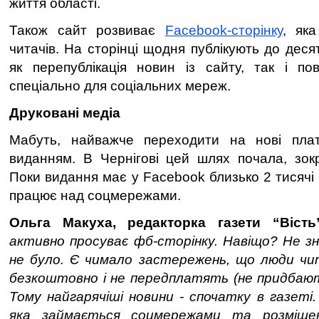
життя області.
Також сайт розвиває
Facebook-сторінку
, як
читачів. На сторінці щодня публікують до деся
як перепублікація новин із сайту, так і по
спеціально для соціальних мереж.
Друковані медіа
Мабуть, найважче переходити на нові пла
виданням. В Чернігові цей шлях почала, зокре
Поки видання має у Facebook близько 2 тисячі 
працює над соцмережами.
Ольга Макуха, редакторка газети “Віст
активно просуває фб-сторінку. Навіщо? Не з
не було. Є чимало застережень, що люди ч
безкоштовно і не передплатять (не придбают
Тому найгарячіші новини - спочатку в газеті
яка займається соцмережами та розміщен