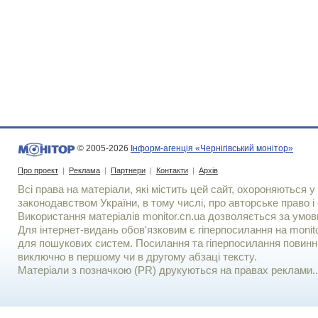
© 2005-2026
Інформ-агенція «Чернігівський монітор»
Про проект
|
Реклама
|
Партнери
|
Контакти
|
Архів
Всі права на матеріали, які містить цей сайт, охороняються у 
законодавством України, в тому числі, про авторське право і 
Використання матерiалiв monitor.cn.ua дозволяється за умов
Для iнтернет-видань обов'язковим є гiперпосилання на monito
для пошукових систем. Посилання та гіперпосилання повинні
виключно в першому чи в другому абзаці тексту.
Матеріали з позначкою (PR) друкуються на правах реклами..