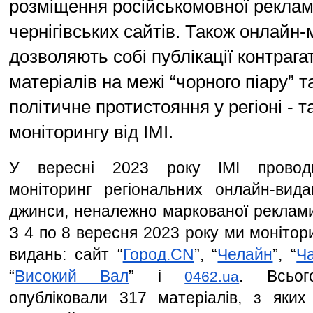
розміщення російськомовної реклам
чернігівських сайтів. Також онлайн-
дозволяють собі публікації контрага
матеріалів на межі “чорного піару” т
політичне протистояння у регіоні - т
моніторингу від ІМІ.
У вересні 2023 року ІМІ проводи
моніторинг регіональних онлайн-вида
джинси, неналежно маркованої реклами т
З 4 по 8 вересня 2023 року ми монітор
видань: сайт “
Город.CN
”, “
Челайн
”, “
Ча
“
Високий Вал
” і 
. Всьог
0462.ua
опубліковали 317 матеріалів, з яких