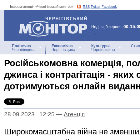
Інформ-агенція «Чернігівський монітор»:
RSS
Twitter
Facebook
Інформ-агенція
«Чернігівський монітор»
00:15:0
Неділя, 9 серпня,
Політична
Економічна
Культурна
Стил
Чернігівщина
Чернігівщина
Чернігівщина
Російськомовна комерція, по
джинса і контрагітація - яких 
дотримуються онлайн виданн
28.09.2023 12:25
—
Агенцiя
Широкомасштабна війна не зменши