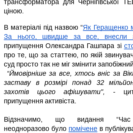
трансформатора для Чернігівської ТЕ
ціною.
В матеріалі під назвою “
Як Геращенко м
За нього, швидше за все, внесли 
припущення Олександра Гашпара зі 
ст
про те, що за статтею, по якій звинува
суд просто так не міг змінити запобіжний
 “Ймовірніше за все, хтось вніс за Ві
заставу в розмірі понад 32 мільйон
захотів цього афішувати", 
- цит
припущення активіста. 
Відзначимо, що видання “Час Че
неодноразово було 
помічене
 в публікув