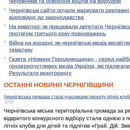
чиновників та освоєння коштів на відбудові
Чернігівські сайти почали маркувати рекламні
відповідно до законодавства
На екваторі: як працювали депутати Чернігівсь
протягом третього року повноважень
Війна на кордоні: як чернігівські медіа висвіт
тематику
Газета «Новини Городнянщини» - серед найб
гендерночутливих медіа України, які підлягали 
Результати моніторингу
ОСТАННІ НОВИНИ ЧЕРНІГІВЩИНИ
Чернігівська громада стала учасницею проєкту літніх клуб
17:17
Чернігівська міська територіальна громада за 
відкритого конкурсного відбору стала однією з
літніх клубів для дітей та підлітків «Грай. Дій. З