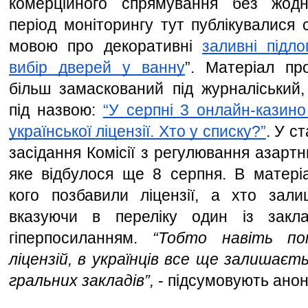
комерційного спрямування без жодн
період моніторингу тут публікувалися с
мовою про декоративні 
заливні підло
вибір дверей у ванну
”. Матеріал про
більш замаскований під журналіський,
під назвою: 
“У серпні 3 онлайн-казино
української ліцензії. Хто у списку?”
. У с
засідання Комісії з регулювання азартни
яке відбулося ще 8 серпня. В матеріал
кого позбавили ліцензії, а хто зали
вказуючи в переліку один із закла
гіперпосиланням. 
“Тобто навіть поп
ліцензій, в українців все ще залишаєть
гральних закладів”,
 - підсумовують анон