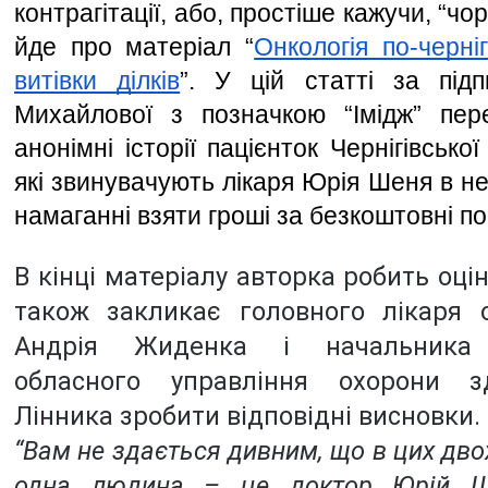
контрагітації, або, простіше кажучи, “чор
йде про матеріал “
Онкологія по-черніг
витівки ділків
”. У цій статті за під
Михайлової з позначкою “Імідж” пере
анонімні історії пацієнток Чернігівської 
які звинувачують лікаря Юрія Шеня в не
намаганні взяти гроші за безкоштовні пос
В кінці матеріалу авторка робить оцін
також закликає головного лікаря об
Андрія Жиденка і начальника Че
обласного управління охорони зд
Лінника зробити відповідні висновки. 
“Вам не здається дивним, що в цих двох 
одна людина – це доктор Юрій Ше