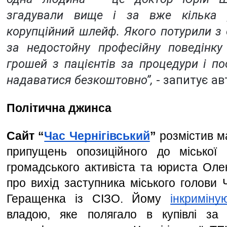
згадували вище і за вже кілька р
корупційний шлейф. Якого потурили з 
за недостойну професійну поведінку 
грошей з пацієнтів за процедури і пос
надаватися безкоштовно”, 
- запитує ав
Політична джинса
Сайт “
Час Чернігівський
”
 розмістив м
припущень опозиційного до міської в
громадського активіста та юриста Оле
про вихід заступника міського голови Ч
Геращенка із СІЗО. Йому 
інкриміну
владою, яке полягало в купівлі за 