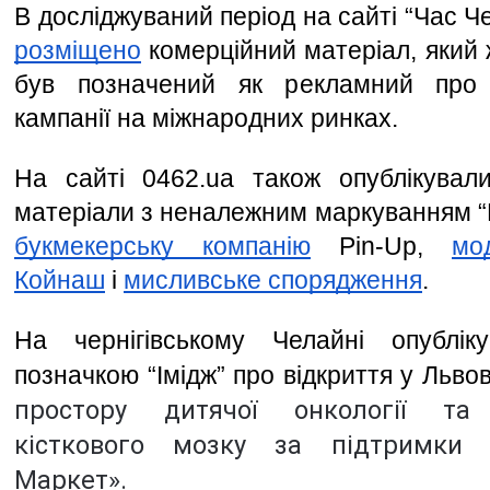
розміщено
 комерційний матеріал, який
був позначений як рекламний про у
кампанії на міжнародних ринках. 
На сайті 0462.ua також опублікували
букмекерську компанію
 Pin-Up, 
мо
Койнаш
 і 
мисливське спорядження
. 
На чернігівському Челайні опублік
позначкою “Імідж” про відкриття у Львов
простору дитячої онкології та т
кісткового мозку за підтримки 
Маркет». 