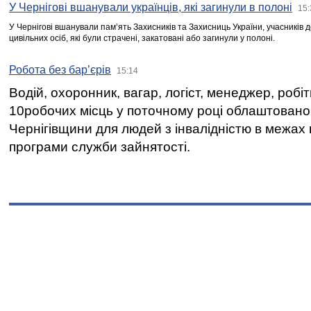
У Чернігові вшанували українців, які загинули в полоні
15:
У Чернігові вшанували пам’ять Захисників та Захисниць України, учасників
цивільних осіб, які були страчені, закатовані або загинули у полоні.
Робота без бар’єрів
15:14
Водій, охоронник, вагар, логіст, менеджер, робі
10робочих місць у поточному році облаштован
Чернігівщини для людей з інвалідністю в межах
програми служби зайнятості.