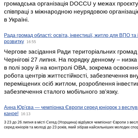
громадська організація DOCCU у межах проєкту 
співпраці з міжнародною неурядовою організаціє
в Україні.
Рада громад області: освіта, інвестиції, житло для ВПО та
розвитку
16:55
Чергове засідання Ради територіальних громад 
Чернігові 27 липня. На порядку денному – низка
в полі зору й на контролі ОВА, зокрема освоєння
робота центрів життєстійкості, забезпечення вн
переміщених осіб житлом, розроблення інвестиц
забезпечення сталого мобільного зв’язку.
Анна Юр'єва — чемпіонка Європи серед юніорок з веслув
каное!
16:13
З 23 до 26 липня в місті Сегед (Угорщина) відбувся чемпіонат Європи з вес
серед юніорів та молоді до 23 років, який зібрав найсильніших молодих спо