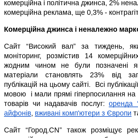
комерційна і політична джинса, 2% нен
комерційна реклама, ще 0,3% - контрагіт
Комерційна джинса і неналежно марк
Сайт “Високий вал” за тиждень, яки
моніторинг, розмістив 14 комерційних 
жодним чином не були позначені як 
матеріали становлять 23% від загал
публікацій на цьому сайті.  Всі публікаці
мовою  і мали прямі гіперпосилання на 
товарів чи надавачів послуг: 
оренда “
айфонів
, 
вживані комп'ютери з Європи
 т
Сайт “Город.CN” також розміщує рекл