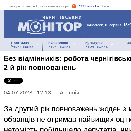
Інформ-агенція «Чернігівський монітор»:
RSS
Twitter
Facebook
Інформ-агенція
«Чернігівський монітор»
15:
Понеділок, 10 серпня,
Політична
Економічна
Культурна
Стил
Чернігівщина
Чернігівщина
Чернігівщина
Без відмінників: робота чернігівськ
2-й рік повноважень
04.07.2023 12:13
—
Агенцiя
За другий рік повноважень жоден з 
обранців не отримав найвищих оціно
натомість побільшало депутатів, чи