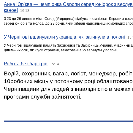
Анна Юр'єва — чемпіонка Європи серед юніорок з веслув
каное!
16:13
З 23 до 26 липня в місті Сегед (Угорщина) відбувся чемпіонат Європи з вес
серед юніорів та молоді до 23 років, який зібрав найсильніших молодих спо
У Чернігові вшанували українців, які загинули в полоні
15:
У Чернігові вшанували пам’ять Захисників та Захисниць України, учасників
цивільних осіб, які були страчені, закатовані або загинули у полоні.
Робота без бар’єрів
15:14
Водій, охоронник, вагар, логіст, менеджер, робі
10робочих місць у поточному році облаштован
Чернігівщини для людей з інвалідністю в межах
програми служби зайнятості.