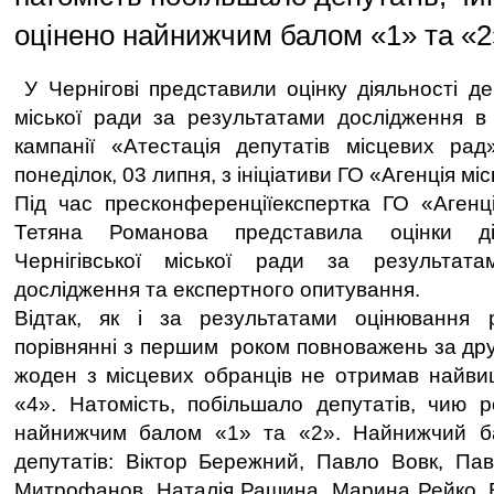
оцінено найнижчим балом «1» та «2
У Чернігові представили оцінку діяльності деп
міської ради за результатами дослідження в
кампанії «Атестація депутатів місцевих рад
понеділок, 03 липня, з ініціативи ГО «Агенція міс
Під час пресконференціїекспертка ГО «Агенція
Тетяна Романова представила оцінки дія
Чернігівської міської ради за результата
дослідження та експертного опитування.
Відтак, як і за результатами оцінювання 
порівнянні з першим роком повноважень за дру
жоден з місцевих обранців не отримав найви
«4». Натомість, побільшало депутатів, чию 
найнижчим балом «1» та «2». Найнижчий б
депутатів: Віктор Бережний, Павло Вовк, Па
Митрофанов, Наталія Рашина, Марина Рейко, В