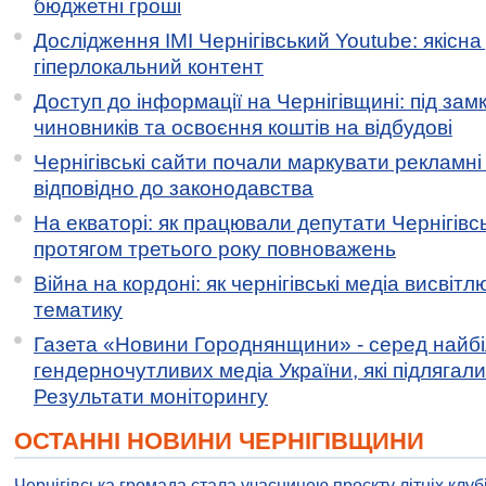
бюджетні гроші
Дослідження ІМІ Чернігівський Youtube: якісна
гіперлокальний контент
Доступ до інформації на Чернігівщині: під за
чиновників та освоєння коштів на відбудові
Чернігівські сайти почали маркувати рекламні
відповідно до законодавства
На екваторі: як працювали депутати Чернігівсь
протягом третього року повноважень
Війна на кордоні: як чернігівські медіа висвіт
тематику
Газета «Новини Городнянщини» - серед найб
гендерночутливих медіа України, які підлягали 
Результати моніторингу
ОСТАННІ НОВИНИ ЧЕРНІГІВЩИНИ
Чернігівська громада стала учасницею проєкту літніх клуб