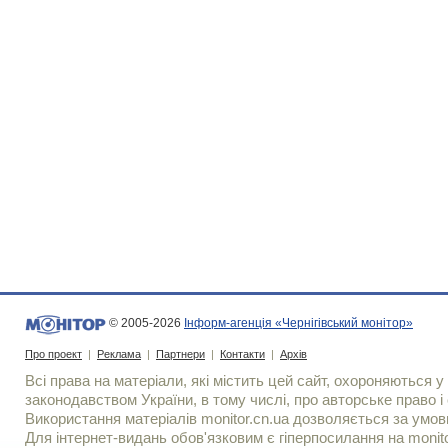
© 2005-2026
Інформ-агенція «Чернігівський монітор»
Про проект
|
Реклама
|
Партнери
|
Контакти
|
Архів
Всі права на матеріали, які містить цей сайт, охороняються у 
законодавством України, в тому числі, про авторське право і 
Використання матерiалiв monitor.cn.ua дозволяється за умов
Для iнтернет-видань обов'язковим є гiперпосилання на monito