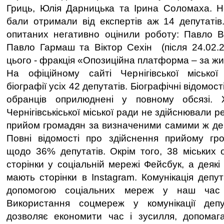
Гриць, Юлія Дарницька та Ірина Соломаха. Н
бали отримали від експертів аж 14 депутатів.
опитаних негативно оцінили роботу: Павло Во
Павло Гармаш та Віктор Сехін (після 24.02.2
цього - фракція «Опозиційна платформа – за жи
На офіційному сайті Чернігівської місько
біографії усіх 42 депутатів. Біографічні відомо
обранців оприлюднені у повному обсязі. 
Чернігівськіської міської ради не здійснювали 
прийом громадян за визначеними самими ж де
Повні відомості про здійснення прийому гр
щодо 36% депутатів. Окрім того, 38 міських 
сторінки у соціальній мережі Фейсбук, а деяк
мають сторінки в Instagram. Комунікація депу
допомогою соціальних мереж у наш час 
Використання соцмереж у комунікації деп
дозволяє економити час і зусилля, допомаг