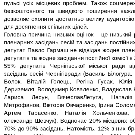
пульсі усіх місцевих проблем. Також соцмере
безкоштовного та швидкого поширення важли
дозволяє охопити достатньо велику аудиторію 
для досягнення спільних цілей.
Головна причина низьких оцінок – це низький р
пленарних засідань сесій та засідань постійних
депутат Павло Гармаш не відвідав жодне плена
депутатів та жодне засідання постійної комісії в
55% депутатів Чернігівської міської ради в
засідань сесій Чернігівради (Василь Білогура
Волок, Віталій Голець, Регіна Гусак, Юлія
Дериземля, Володимир Коваленко, Владислав К
Лариса Лесун, ВячеславЛетута, Наталі
Митрофанов, Вікторія Овчаренко, Ірина Солома
Артем Тарасенко, Наталія Хольченкова,
олександр Шевчук). Водночас 20% місцевих обр
70% до 90% засідань. Натомість, 12% з них бр