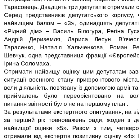
Тарасовець. Двадцять три депутатів отримали о
Серед представників депутатського корпусу,
найвищим балом – «3», одинадцять депутатів
«Рідний дім» – Василь Білогура, Регіна Гус
Андрій Дериземля, Лариса Лесун, В’ячес
Тарасенко, Наталія Хальченкова, Роман Р
Шевчук, одна представниця фракції «Європейс
Ірина Соломаха.
Отримати найвищу оцінку цим депутатам зав
ситуації воєнного стану прифронтового міста.
вели діяльність, пов’язану із допомогою армії 
приймалень було переорієнтовано на воло
питання звітності було не на першому плані.
За результатами експертного опитування, на від
за перший рік повноважень ради, жоден з де
найвищої оцінки «5». Разом з тим, четверо
отримали від експертів позитивну оцінку «4»: Р