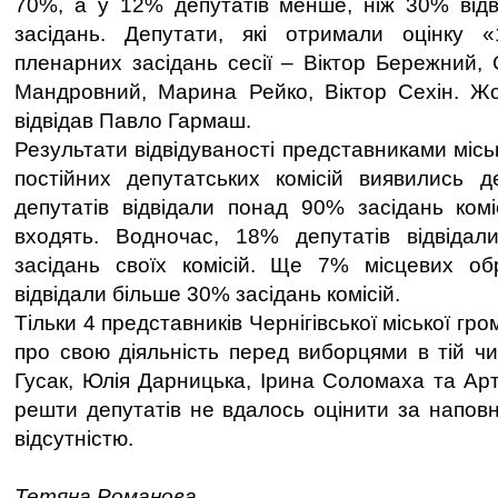
70%, а у 12% депутатів менше, ніж 30% відв
засідань. Депутати, які отримали оцінку «
пленарних засідань сесії – Віктор Бережний, С
Мандровний, Марина Рейко, Віктор Сехін. Жо
відвідав Павло Гармаш.
Результати відвідуваності представниками місь
постійних депутатських комісій виявились
депутатів відвідали понад 90% засідань комі
входять. Водночас, 18% депутатів відвід
засідань своїх комісій. Ще 7% місцевих обр
відвідали більше 30% засідань комісій.
Тільки 4 представників Чернігівської міської гро
про свою діяльність перед виборцями в тій чи
Гусак, Юлія Дарницька, Ірина Соломаха та Арт
решти депутатів не вдалось оцінити за наповне
відсутністю.
Тетяна Романова