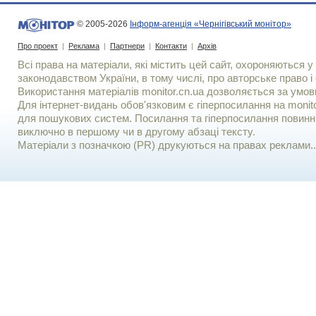
© 2005-2026
Інформ-агенція «Чернігівський монітор»
Про проект
|
Реклама
|
Партнери
|
Контакти
|
Архів
Всі права на матеріали, які містить цей сайт, охороняються у 
законодавством України, в тому числі, про авторське право і 
Використання матерiалiв monitor.cn.ua дозволяється за умов
Для iнтернет-видань обов'язковим є гiперпосилання на monito
для пошукових систем. Посилання та гіперпосилання повинні
виключно в першому чи в другому абзаці тексту.
Матеріали з позначкою (PR) друкуються на правах реклами..