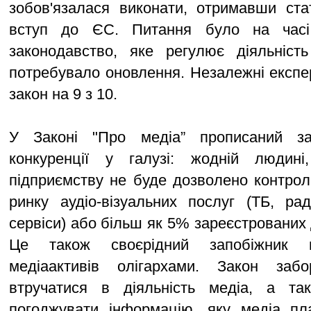
зобов'язалася виконати, отримавши ста
вступ до ЄС. Питання було на часі,
законодавство, яке регулює діяльніс
потребувало оновлення. Незалежні експе
закон на 9 з 10.
У Законі "Про медіа” прописаний зах
конкуренції у галузі: жодній людині
підприємству не буде дозволено контро
ринку аудіо-візуальних послуг (ТБ, рад
сервіси) або більш як 5% зареєстрованих
Це також своєрідний запобіжник в
медіаактивів олігархами. Закон забо
втручатися в діяльність медіа, а та
погоджувати інформацію, яку медіа пл