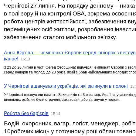
Чернігові 27 липня. На порядку денному – низка
в полі зору й на контролі ОВА, зокрема освоєння
робота центрів життєстійкості, забезпечення вн
переміщених осіб житлом, розроблення інвестиц
забезпечення сталого мобільного зв’язку.
Анна Юр'єва — чемпіонка Європи серед юніорок з веслув
каное!
16:13
З 23 до 26 липня в місті Сегед (Угорщина) відбувся чемпіонат Європи з вес
серед юніорів та молоді до 23 років, який зібрав найсильніших молодих спо
У Чернігові вшанували українців, які загинули в полоні
15:
У Чернігові вшанували пам’ять Захисників та Захисниць України, учасників
цивільних осіб, які були страчені, закатовані або загинули у полоні.
Робота без бар’єрів
15:14
Водій, охоронник, вагар, логіст, менеджер, робі
10робочих місць у поточному році облаштован