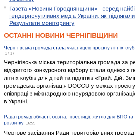
Газета «Новини Городнянщини» - серед найб
гендерночутливих медіа України, які підлягали 
Результати моніторингу
ОСТАННІ НОВИНИ ЧЕРНІГІВЩИНИ
Чернігівська громада стала учасницею проєкту літніх клуб
17:17
Чернігівська міська територіальна громада за 
відкритого конкурсного відбору стала однією з
літніх клубів для дітей та підлітків «Грай. Дій. З
громадська організація DOCCU у межах проєкту 
співпраці з міжнародною неурядовою організаціє
в Україні.
Рада громад області: освіта, інвестиції, житло для ВПО та
розвитку
16:55
Чергове засідання Ради територіальних громад 