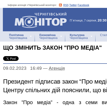
Інформ-агенція «Чернігівський монітор»:
RSS
Twitter
Facebook
Інформ-агенція
«Чернігівський монітор»
20:30
П`ятниця, 7 серпня,
Політична
Економічна
Культурна
Стил
Чернігівщина
Чернігівщина
Чернігівщина
ЩО ЗМІНИТЬ ЗАКОН "ПРО МЕДІА"
09.02.2023 16:49
—
Агенцiя
Президент підписав закон “Про меді
Центру спільних дій пояснили, що в
Закон ”Про медіа” - одна з семи вим