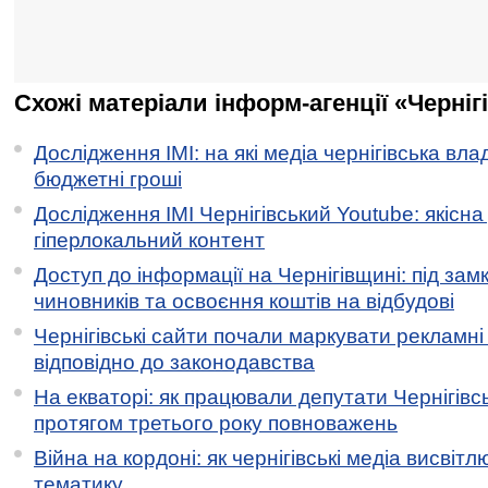
Схожі матеріали інформ-агенції «Черніг
Дослідження ІМІ: на які медіа чернігівська вл
бюджетні гроші
Дослідження ІМІ Чернігівський Youtube: якісна
гіперлокальний контент
Доступ до інформації на Чернігівщині: під за
чиновників та освоєння коштів на відбудові
Чернігівські сайти почали маркувати рекламні
відповідно до законодавства
На екваторі: як працювали депутати Чернігівсь
протягом третього року повноважень
Війна на кордоні: як чернігівські медіа висвіт
тематику