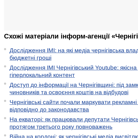
Схожі матеріали інформ-агенції «Черніг
Дослідження ІМІ: на які медіа чернігівська вл
бюджетні гроші
Дослідження ІМІ Чернігівський Youtube: якісна
гіперлокальний контент
Доступ до інформації на Чернігівщині: під за
чиновників та освоєння коштів на відбудові
Чернігівські сайти почали маркувати рекламні
відповідно до законодавства
На екваторі: як працювали депутати Чернігівсь
протягом третього року повноважень
Війна на кордоні: як чернігівські медіа висвіт