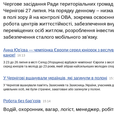
Чергове засідання Ради територіальних громад 
Чернігові 27 липня. На порядку денному – низка
в полі зору й на контролі ОВА, зокрема освоєння
робота центрів життєстійкості, забезпечення вн
переміщених осіб житлом, розроблення інвестиц
забезпечення сталого мобільного зв’язку.
Анна Юр'єва — чемпіонка Європи серед юніорок з веслув
каное!
16:13
З 23 до 26 липня в місті Сегед (Угорщина) відбувся чемпіонат Європи з вес
серед юніорів та молоді до 23 років, який зібрав найсильніших молодих спо
У Чернігові вшанували українців, які загинули в полоні
15:
У Чернігові вшанували пам’ять Захисників та Захисниць України, учасників
цивільних осіб, які були страчені, закатовані або загинули у полоні.
Робота без бар’єрів
15:14
Водій, охоронник, вагар, логіст, менеджер, робі