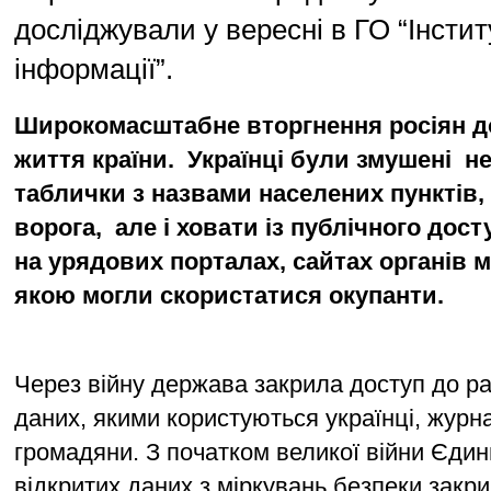
досліджували у вересні в ГО “Інстит
інформації”.
Широкомасштабне вторгнення росіян до
життя країни.  Українці були змушені  н
таблички з назвами населених пунктів,
ворога,  але і ховати із публічного дос
на урядових порталах, сайтах органів м
якою могли скористатися окупанти. 
Через війну держава закрила доступ до ра
даних, якими користуються українці, журнал
громадяни. З початком великої війни Єдин
відкритих даних з міркувань безпеки закрил