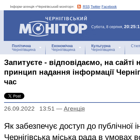
Інформ-агенція «Чернігівський монітор»:
RSS
Twitter
Facebook
Інформ-агенція
«Чернігівський монітор»
20:25:1
Субота, 8 серпня,
Політична
Економічна
Культурна
Стил
Чернігівщина
Чернігівщина
Чернігівщина
Запитуєте - відповідаємо, на сайті 
принцип надання інформації Черні
час
26.09.2022 13:51
—
Агенцiя
Як забезпечує доступ до публічної 
Чернігівська міська рада в умовах в