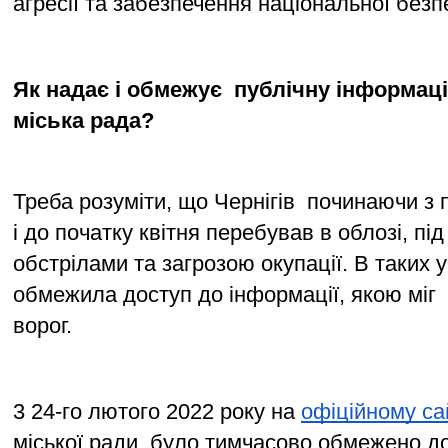
агресії та забезпечення національної безп
Як надає і обмежує  публічну інформаці
міська рада?  
Треба розуміти, що Чернігів  починаючи з п
і до початку квітня перебував в облозі, під
обстрілами та загрозою окупації. В таких 
обмежила доступ до інформації, якою міг  
ворог. 
3 24-гo лютого 2022 року на 
офіційному са
міської ради  було тимчасово обмежено до