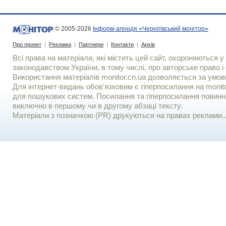
© 2005-2026
Інформ-агенція «Чернігівський монітор»
Про проект
|
Реклама
|
Партнери
|
Контакти
|
Архів
Всі права на матеріали, які містить цей сайт, охороняються у 
законодавством України, в тому числі, про авторське право і 
Використання матерiалiв monitor.cn.ua дозволяється за умов
Для iнтернет-видань обов'язковим є гiперпосилання на monito
для пошукових систем. Посилання та гіперпосилання повинні
виключно в першому чи в другому абзаці тексту.
Матеріали з позначкою (PR) друкуються на правах реклами..