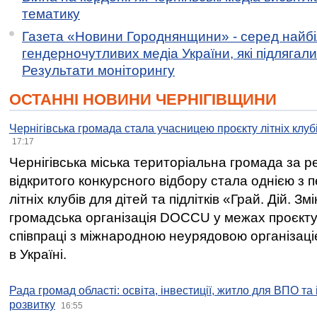
тематику
Газета «Новини Городнянщини» - серед найб
гендерночутливих медіа України, які підлягали 
Результати моніторингу
ОСТАННІ НОВИНИ ЧЕРНІГІВЩИНИ
Чернігівська громада стала учасницею проєкту літніх клуб
17:17
Чернігівська міська територіальна громада за 
відкритого конкурсного відбору стала однією з
літніх клубів для дітей та підлітків «Грай. Дій. З
громадська організація DOCCU у межах проєкту 
співпраці з міжнародною неурядовою організаціє
в Україні.
Рада громад області: освіта, інвестиції, житло для ВПО та
розвитку
16:55