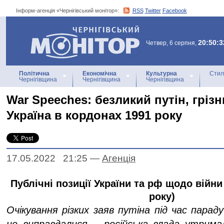
Інформ-агенція «Чернігівський монітор»:
RSS
Twitter
Facebook
Інформ-агенція
«Чернігівський монітор»
20:50:3
Четвер, 6 серпня,
Політична
Економічна
Культурна
Стил
Чернігівщина
Чернігівщина
Чернігівщина
War Speeches: безликий путін, гріз
Україна в кордонах 1991 року
17.05.2022 21:25
—
Агенцiя
Публічні позиції України та рф щодо війни
року)
Очікування різких заяв путіна під час парад