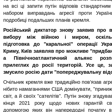
на всі ці запити путін відповів стандартни
набором виправдань агресії проти Украї
подробиці подальших планів кремля.
Російський диктатор знову заявив про ві
вибору між війною і миром, оскільк
підготовка до "каральної" операції Укр
Криму, Київ заявляв про можливе "придбан
а Північноатлантичний альянс розп
прилеглих до росії територій. Усе це, з
змусило росію дати "попереджувальну відсі
Очільник кремля вже традиційно пов’язав агре
нібито намаганнями США домінувати, "приниж
світ, а й своїх "сателітів". Путін знову згадував
кінця 2021 року щодо нових гарантій сві
допомогою яких він напередодні початку в