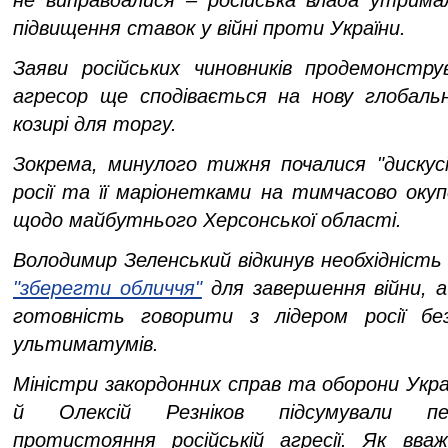
не виправдалися – російська влада утримал
підвищення ставок у війні проти України.
Заяви російських чиновників продемонстр
агресор ще сподівається на нову глобаль
козирі для торгу.
Зокрема, минулого тижня почалися "дискусі
росії та її маріонетками на тимчасово оку
щодо майбутнього Херсонської області.
Володимир Зеленський відкинув необхідність
"зберегти обличчя"
для завершення війни, 
готовність говорити з лідером росії бе
ультиматумів.
Міністри закордонних справ та оборони Укр
й Олексій Резніков підсумували п
протистояння російській агресії. Як вва