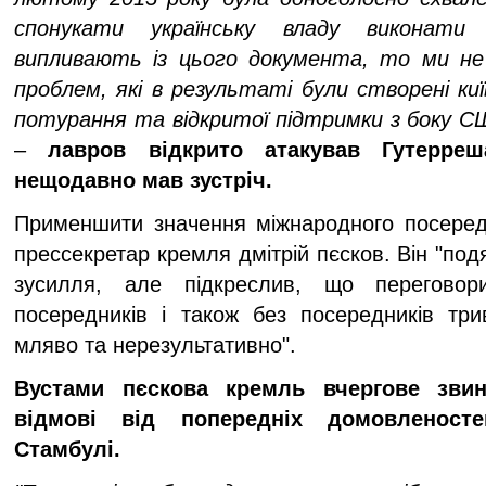
спонукати українську владу виконати 
випливають із цього документа, то ми не
проблем, які в результаті були створені ки
потурання та відкритої підтримки з боку СШ
–
лавров відкрито атакував Гутерреш
нещодавно мав зустріч.
Применшити значення міжнародного посеред
прессекретар кремля дмітрій пєсков. Він "под
зусилля, але підкреслив, що переговор
посередників і також без посередників три
мляво та нерезультативно".
Вустами пєскова кремль вчергове звин
відмові від попередніх домовленосте
Стамбулі.