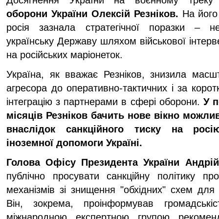
Досягнення України на воєнному треку 
оборони України Олексій Резніков.
На його 
росія зазнала стратегічної поразки – 
українську Державу шляхом військової інтерве
на російських маріонеток.
Україна, як вважає Резніков, знизила масш
агресора до оперативно-тактичних і за коро
інтеграцію з партнерами в сфері оборони.
У п
місяців Резніков бачить нове вікно можли
внаслідок санкційного тиску на росі
іноземної допомоги Україні.
Голова Офісу Президента України Андрі
публічно просувати санкційну політику пр
механізмів зі знищення "обхідних" схем для р
Він, зокрема, проінформував громадськіс
міжнародною експертною групою рекомен