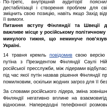
По-третє, внутрішній аудиторії пояс
дестабілізації і створення проблем для св
зміцнить свою позицію, навіть якщо Захід ві
її вимоги.
Питання вступу Фінляндії та Швеції 
важливе місце у російському політичному
минулого тижня, що неминуче пов’язу
Україні.
14 травня кремль
повідомив
свою версію 
путіна з Президентом Фінляндії Саулі Ні
російської пресслужби, між лідерами відбулас
під час якої путін назвав рішення Фінляндії 
помилковим, оскільки жодних загроз для її без
За словами російського лідера, зміна зовнішн
Фінляндії негативно вплине на взаємовигідн
відносини. Напередодні телефонної розмови