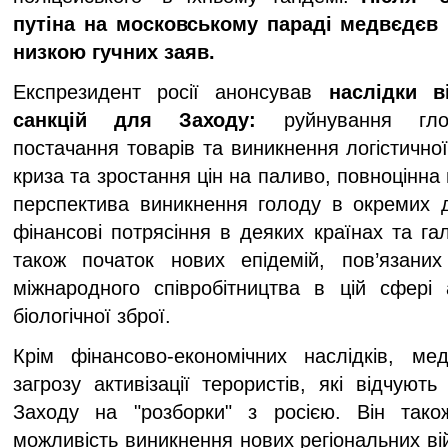
путіна на московському параді медвєдєв 
низкою гучних заяв.
Експрезидент росії анонсував
наслідки в
санкцій для Заходу:
руйнування глоб
постачання товарів та виникнення логістичної
криза та зростання цін на паливо, повноцінна
перспектива виникнення голоду в окремих 
фінансові потрясіння в деяких країнах та га
також початок нових епідемій, пов’язаних
міжнародного співробітництва в цій сфері
біологічної зброї.
Крім фінансово-економічних наслідків, м
загрозу активізації терористів, які відчуют
Заходу на "розборки" з росією. Він тако
можливість виникнення нових регіональних вій