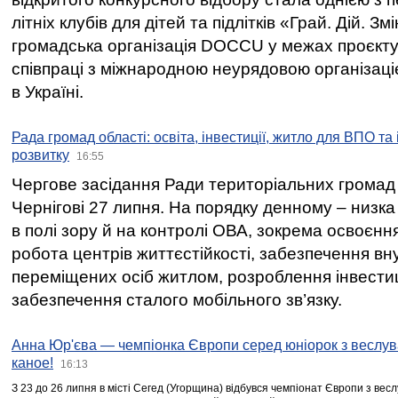
літніх клубів для дітей та підлітків «Грай. Дій. З
громадська організація DOCCU у межах проєкту 
співпраці з міжнародною неурядовою організаціє
в Україні.
Рада громад області: освіта, інвестиції, житло для ВПО та
розвитку
16:55
Чергове засідання Ради територіальних громад 
Чернігові 27 липня. На порядку денному – низка
в полі зору й на контролі ОВА, зокрема освоєння
робота центрів життєстійкості, забезпечення вн
переміщених осіб житлом, розроблення інвестиц
забезпечення сталого мобільного зв’язку.
Анна Юр'єва — чемпіонка Європи серед юніорок з веслув
каное!
16:13
З 23 до 26 липня в місті Сегед (Угорщина) відбувся чемпіонат Європи з вес