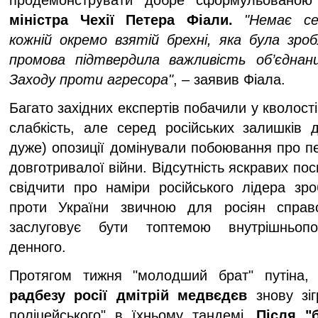
продемонструвати добре сформульованою
міністра Чехії Петера Фіали.
"Немає с
кожній окремо взятій брехні, яка була зроб
промова підтвердила важливість об’єднани
Заходу проти агресора"
, – заявив Фіала.
Багато західних експертів побачили у кволості
слабкість, але серед російських залишків д
дуже) опозиції домінували побоювання про пе
довготривалої війни. Відсутність яскравих пос
свідчити про наміри російського лідера зро
проти України звичною для росіян справ
заслуговує бути топтемою внутрішньопо
денного.
Протягом тижня "молодший брат" путіна,
з
радбезу росії дмітрій медвєдєв
знову зіг
поліцейського" в їхньому тандемі.
Після "