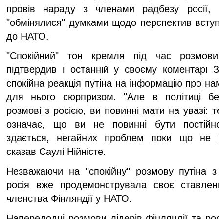
провів нараду з членами радбезу росії, 
"обмінялися" думками щодо перспектив вступу
до НАТО.
"Спокійний" тон кремля під час розмови
підтвердив і останній у своєму коментарі З
спокійна реакція путіна на інформацію про на
для нього сюрпризом. "Але в політиці бе
розмові з росією, ви повинні мати на увазі: т
означає, що ви не повинні бути постійно
здається, негайних проблем поки що не п
сказав Саулі Нійністе.
Незважаючи на "спокійну" розмову путіна з
росія вже продемонструвала своє ставлен
членства Фінляндії у НАТО.
Напередодні розмови лідерів Фінляндії та рос