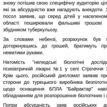
знову потішив свою специфічну аудиторію ціл
які за абсурдністю вже нагадують анекдоти. 
посол заявив, що серед дітей у населеному
області поширювали фальшиві грошові к
збудником туберкульозу.
За словами небензі, розрахунок був 
доторкнувшись до грошей, братимуть пр
немитими руками.
Натомість "нелюдські біологічні досл
психіатричній лікарні №1 у селі Стрілеччя Х
Крім цього, російський дипломат заявив про
сторони до турецького виробника безпілотн
щодо оснащення БПЛА "Байрактар" наві
обладнанням для розпорошення біологічних і х
Попри абсурдність заяв російських д