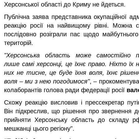
Херсонської області до Криму не йдеться.
Публічна заява представника окупаційної адм
реакцію росії на найвищому рівні. Можна с
послідовно розіграли пас щодо майбутньог
територій.
"Херсонська область може самостійно п
лише самі херсонці, це їхнє право. Ніхто їх 
них не тисне, це буде їхня воля, їхнє рішен
воля – ми з нею погодимося"
, – прокоментува
колаборантів голова ради федерації росії
вал
Схожу реакцію висловив і прессекретар пут
Він підкреслив, що рішення про звернення д
прийняти Херсонську область до складу р
мешканці цього регіону".