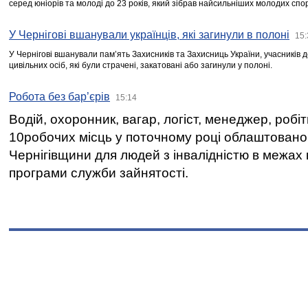
серед юніорів та молоді до 23 років, який зібрав найсильніших молодих спо
У Чернігові вшанували українців, які загинули в полоні
15:
У Чернігові вшанували пам’ять Захисників та Захисниць України, учасників
цивільних осіб, які були страчені, закатовані або загинули у полоні.
Робота без бар’єрів
15:14
Водій, охоронник, вагар, логіст, менеджер, робі
10робочих місць у поточному році облаштован
Чернігівщини для людей з інвалідністю в межах
програми служби зайнятості.