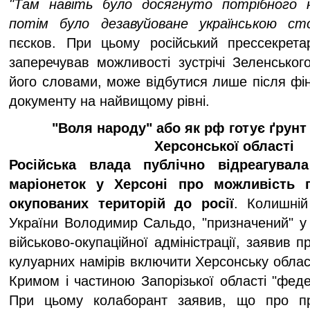
"Там навіть було досягнуто потрібного н
потім було дезавуйоване українською с
пєсков. При цьому російський прессекрета
заперечував можливості зустрічі Зеленського
його словами, може відбутися лише після фіна
документу на найвищому рівні.
"Воля народу" або як рф готує ґрунт 
Херсонської області
Російська влада публічно відреагувал
маріонеток у Херсоні про можливість 
окупованих територій до росії
. Колишній
України Володимир Сальдо, "призначений" у 
військово-окупаційної адміністрації, заявив 
кулуарних намірів включити Херсонську област
Кримом і частиною Запорізької області "фед
При цьому колаборант заявив, що про пр