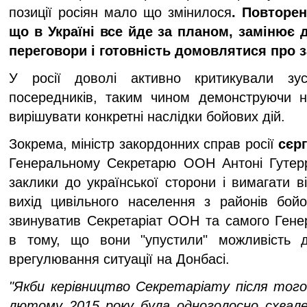
позиції росіян мало що змінилося
. Повторен
що в Україні все йде за планом, замінює 
переговори і готовність домовлятися про 
У росії доволі активно критикували зу
посередників, таким чином демонструючи н
вирішувати конкретні наслідки бойових дій.
Зокрема, міністр закордонних справ росії
сєр
Генеральному Секретарю ООН Антоні Гутер
заклики до української сторони і вимагати ві
вихід цивільного населення з районів бойо
звинуватив Секретаріат ООН та самого Гене
в тому, що вони "упустили" можливість д
врегулювання ситуації на Донбасі.
"Якби керівництво Секретаріату після того,
лютому 2015 року була одноголосно схвал