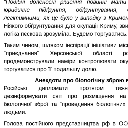
"Подібні доленосні рішення повинні мат
юридичне підґрунтя, обґрунтування,
легітимними, як це було у випадку з Кримом
Ніякого обґрунтування для окупації Криму, зв
логіка пєскова зрозуміла. Будемо торгуватис
Таким чином, шляхом інспірації ініціативи мі
"приєднання" Херсонської області ро
продемонстрували наміри контролювати оку
торгуватися про її подальшу долю.
Анекдоти про біологічну зброю в
Російські дипломати протягом тиж
дезінформувати світ про розміщення на 
біологічної зброї та "проведення біологічних
людьми.
Голова постійного представництва рф в 