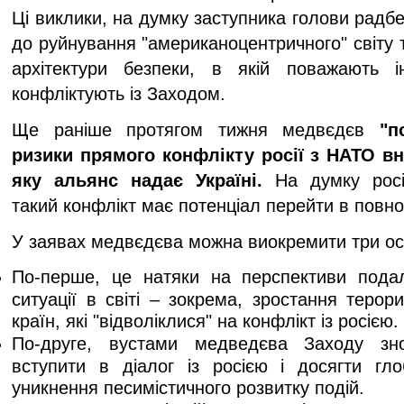
Ці виклики, на думку заступника голови радбе
до руйнування "американоцентричного" світу 
архітектури безпеки, в якій поважають і
конфліктують із Заходом.
Ще раніше протягом тижня медвєдєв
"п
ризики прямого конфлікту росії з НАТО в
яку альянс надає Україні.
На думку росій
такий конфлікт має потенціал перейти в повно
У заявах медвєдєва можна виокремити три осно
По-перше, це натяки на перспективи пода
ситуації в світі – зокрема, зростання терор
країн, які "відволіклися" на конфлікт із росією.
По-друге, вустами медведєва Заходу зн
вступити в діалог із росією і досягти гл
уникнення песимістичного розвитку подій.