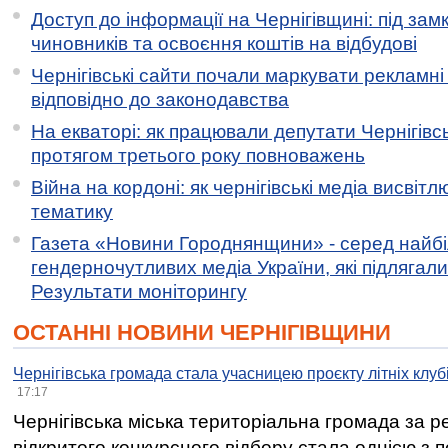
Доступ до інформації на Чернігівщині: під за
чиновників та освоєння коштів на відбудові
Чернігівські сайти почали маркувати рекламні
відповідно до законодавства
На екваторі: як працювали депутати Чернігівсь
протягом третього року повноважень
Війна на кордоні: як чернігівські медіа висвіт
тематику
Газета «Новини Городнянщини» - серед найб
гендерночутливих медіа України, які підлягали 
Результати моніторингу
ОСТАННІ НОВИНИ ЧЕРНІГІВЩИНИ
Чернігівська громада стала учасницею проєкту літніх клуб
17:17
Чернігівська міська територіальна громада за 
відкритого конкурсного відбору стала однією з