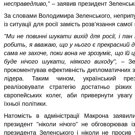
несправедливо,
" – заявив президент Зеленсь
За словами Володимира Зеленського, неприпу
із ситуації для росії замість розв'язання само
"Ми не повинні шукати вихід для росії, і па
робить, я вважаю, що у нього є прекрасний до
сама не захоче, поки вона не зрозуміє, що їй 
буде нічого шукати, ніякого виходу",
– Зел
прокоментував ефективність дипломатичних з
лідера. Таким чином, український пре
реалізовувати стратегію достатньо різки
європейських колег, аби привернути увагу 
їхньої політики.
Натомість в адміністрації Макрона заяви
президент "ніколи нічого" не обговорював і
президента Зеленського і ніколи не просив 