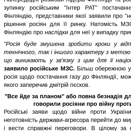
зупинку російським "Інтер РАТ" постачанн
Фінляндію, представники якої заявили про "не
рішення росіян для її ринку. Натомість МЗ
Фінляндію про наслідки для неї у випадку пр
"Росія буде змушена зробити кроки у відпо
технічного, так і іншого характеру з метою 
що виникають у зв'язку з цим для її націо
заявило російське МЗС.
Більш обережною у 
росія щодо постачання газу до Фінляндії, мо
якого заперечив дмітрій пєсков.
"Все йде за планом" або повна безнадія д
говорили росіяни про війну прот
Російські заяви щодо війни проти Україн
неготовність держави-агресора перейти до м
і вести справжні переговори. В цілому за 