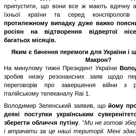
припустити, що вони все ж мають вдячну а
їхньої країни та серед конспірологів
протилежному випадку дуже важко поясн
росіян на відтворення відвертої нісе
багатьох місяців.
Яким є бачення перемоги для України і 
Макрон?
На минулому тижні Президент України
Воло
зробив низку резонансних заяв щодо пер
переговорів про завершення війни з р
італійському телеканалу Rai 1.
Володимир Зеленський заявив, що
йому пр
деякі поступки українським сувереніте
зберегти обличчя путіну
. "
Ми не готові збе
і втрачати за це наші території. Мені здає