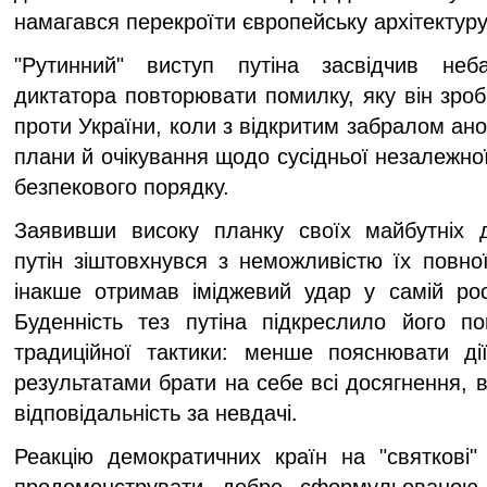
намагався перекроїти європейську архітектуру
"Рутинний" виступ путіна засвідчив неба
диктатора повторювати помилку, яку він зроб
проти України, коли з відкритим забралом анон
плани й очікування щодо сусідньої незалежної
безпекового порядку.
Заявивши високу планку своїх майбутніх д
путін зіштовхнувся з неможливістю їх повної 
інакше отримав іміджевий удар у самій рос
Буденність тез путіна підкреслило його п
традиційної тактики: менше пояснювати ді
результатами брати на себе всі досягнення, 
відповідальність за невдачі.
Реакцію демократичних країн на "святкові"