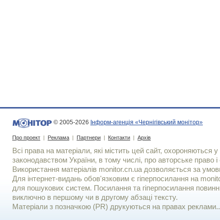
© 2005-2026
Інформ-агенція «Чернігівський монітор»
Про проект
|
Реклама
|
Партнери
|
Контакти
|
Архів
Всі права на матеріали, які містить цей сайт, охороняються у 
законодавством України, в тому числі, про авторське право і 
Використання матерiалiв monitor.cn.ua дозволяється за умов
Для iнтернет-видань обов'язковим є гiперпосилання на monito
для пошукових систем. Посилання та гіперпосилання повинні
виключно в першому чи в другому абзаці тексту.
Матеріали з позначкою (PR) друкуються на правах реклами..