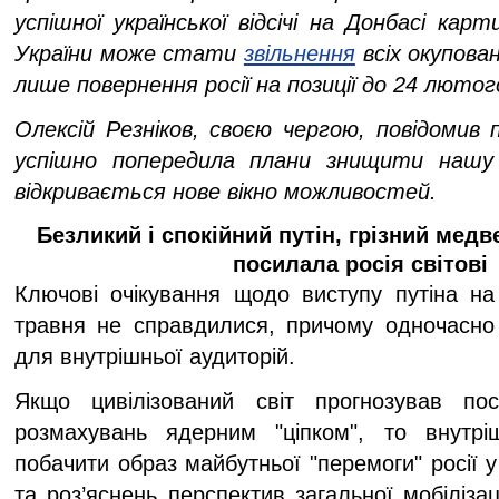
успішної української відсічі на Донбасі ка
України може стати
звільнення
всіх окупова
лише повернення росії на позиції до 24 лютог
Олексій Резніков, своєю чергою, повідомив 
успішно попередила плани знищити нашу 
відкривається нове вікно можливостей.
Безликий і спокійний путін, грізний медв
посилала росія світові
Ключові очікування щодо виступу путіна на
травня не справдилися, причому одночасно і
для внутрішньої аудиторій.
Якщо цивілізований світ прогнозував по
розмахувань ядерним "ціпком", то внутрі
побачити образ майбутньої "перемоги" росії у
та роз’яснень перспектив загальної мобілізац