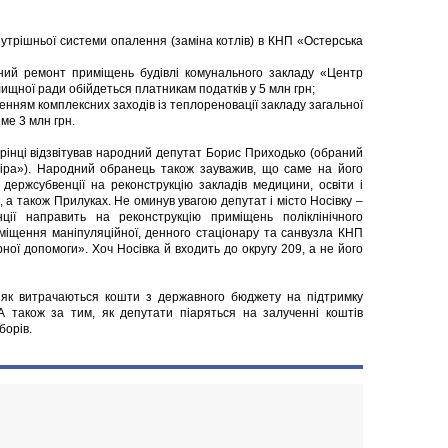
трішньої системи опалення (заміна котлів) в КНП «Остерська
й ремонт приміщень будівлі комунального закладу «Центр
лищної ради обійдеться платникам податків у 5 млн грн;
нням комплексних заходів із теплореновації закладу загальної
ме 3 млн грн.
орінці відзвітував народний депутат Борис Приходько (обраний
віра»). Народний обранець також зауважив, що саме на його
держсубвенції на реконструкцію закладів медицини, освіти і
, а також Прилуках. Не оминув увагою депутат і місто Носівку –
ції направить на реконструкцію приміщень поліклінічного
розміщення маніпуляційної, денного стаціонару та санвузла КНП
ної допомоги». Хоч Носівка й входить до округу 209, а не його
як витрачаються кошти з державного бюджету на підтримку
 А також за тим, як депутати піаряться на залученні коштів
борів.