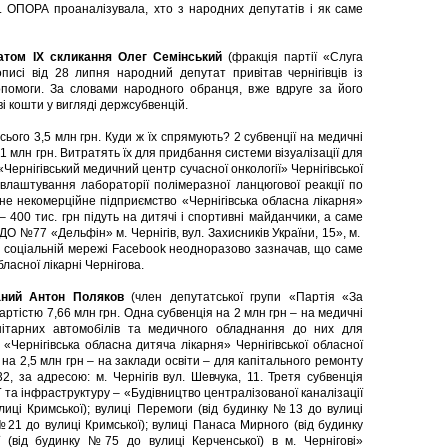
но. ОПОРА проаналізувала, хто з народних депутатів і як саме
атом IX скликання Олег Семінський
(фракція партії «Слуга
писі від 28 липня народний депутат привітав чернігівців із
помоги. За словами народного обранця, вже вдруге за його
і кошти у вигляді держсубвенцій.
сього 3,5 млн грн. Куди ж їх спрямують? 2 субвенції на медичні
1 млн грн. Витратять їх для придбання системи візуалізації для
ернігівський медичний центр сучасної онкології» Чернігівської
я влаштування лабораторії полімеразної ланцюгової реакції по
ьне некомерційне підприємство «Чернігівська обласна лікарня»
– 400 тис. грн підуть на дитячі і спортивні майданчики, а саме
О №77 «Дельфін» м. Чернігів, вул. Захисників України, 15», м.
і в соціальній мережі Facebook неодноразово зазначав, що саме
ласної лікарні Чернігова.
аний Антон Поляков
(член депутатської групи «Партія «За
артістю 7,66 млн грн. Одна субвенція на 2 млн грн – на медичні
ітарних автомобілів та медичного обладнання до них для
«Чернігівська обласна дитяча лікарня» Чернігівської обласної
а на 2,5 млн грн – на заклади освіти – для капітального ремонту
2, за адресою: м. Чернігів вул. Шевчука, 11. Третя субвенція
 та інфраструктуру – «Будівництво централізованої каналізації
иці Кримської); вулиці Перемоги (від будинку №13 до вулиці
 №21 до вулиці Кримської); вулиці Панаса Мирного (від будинку
(від будинку №75 до вулиці Керченської) в м. Чернігові»