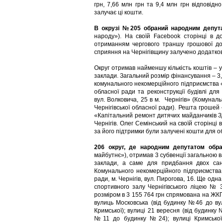
грн, 7,66 млн грн та 9,4 млн грн відповід
залучає ці кошти.
В окрузі №205 обраний народним депут
народу»). На своїй Facebook сторінці в до
отриманням чергового траншу грошової до
сприяння на Чернігівщину залучено додатков
Округ отримав найменшу кількість коштів – у
заклади. Загальний розмір фінансування – 3,
комунального некомерційного підприємства «Ч
обласної ради та реконструкції будівлі дл
вул. Волковича, 25 в м. Чернігів» (Комунал
Чернігівської обласної ради). Решта грошей 
«Капітальний ремонт дитячих майданчиків ЗД
Чернігів. Олег Семінський на своїй сторінц
за його підтримки були залучені кошти для об
206 округ, де народним депутатом обр
майбутнє»), отримав 3 субвенції загальною в
заклади, а саме для придбання двох сан
Комунального некомерційного підприємства 
ради, м. Чернігів, вул. Пирогова, 16. Ще одн
спортивного залу Чернігівського ліцею № 3
розміром в 3 155 764 грн спрямована на ЖКГ
вулиць Московська (від будинку №46 до вул
Кримської); вулиці 21 вересня (від будинку
№11 до будинку №24); вулиці Кримської 