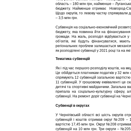
область – 180 млн грн, найменше – Луганська
бюджету. Найменше отримає Новгород-Сіве
Щодо округів, то левову частку спрямували
– 3,5 млн грн.
Субвенція на соціально-економічний розвит
бюджету, яка повинна йти на фінансування 
громади. На жаль, розподіл відбувається у
об’єктів, які будуть фінансуватися, маю
регіональних проблем залишається механіз
як розподілені субвенції у 2021 році та на я
Тематика субвенцій
Як і під час першого розподілу коштів, на м
Це обійдеться платникам податків у 32 млн гр
спрямують 12 субвенцій загальною вартістю
11 субвенцій. У грошовому еквіваленті це скл
дитячі та спортивні майданчики. Загальна ва
припала на соціально-культурну сферу, а
субвенції. На ремонт доріг субвенції на Черн
Субвенції в округах
У Чернігівській області всі шість округів 
субвенцій і коштів отримав округ №209 – 1
вартістю 17,45 млн грн. Округ №208 отримав
субвенцій на 10 млн грн. Три округи – №205