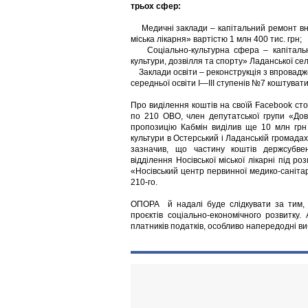
трьох сфер:
Медичні заклади – капітальний ремонт вну
міська лікарня» вартістю 1 млн 400 тис. грн;
Соціально-культурна сфера – капітальни
культури, дозвілля та спорту» Ладанської се
Заклади освіти – реконструкція з впровадже
середньої освіти І—ІІІ ступенів №7 коштувати
Про виділення коштів на своїй Facebook ст
по 210 ОВО, член депутатської групи «До
пропозицію Кабмін виділив ще 10 млн грн 
культури в Остерський і Ладанській громадах
зазначив, що частину коштів держсубвен
відділення Носівської міської лікарні під 
«Носівський центр первинної медико-санітар
210-го.
ОПОРА й надалі буде слідкувати за тим, 
проєктів соціально-економічного розвитку.
платників податків, особливо напередодні ви