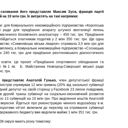
скликання його представляє Максим Зуєв, фракція партії
 на 10 млн грн. Їх витратять на такі напрямки:
: для Комунального некомерційного підприємства «Коропська
ї ради для придбання апарату штучної вентиляції легень
матичного біохімічного аналізатору – 450 тис. грн. Придбання
ійдеться платникам податків у 2 млн 350 тис. грн. Ще одна
мство «Семенівська міська лікарня» отримала 3,5 млн грн для
комплексу, а Комунальне некомерційне підприємство «Сосницька
 240 тис. грн для придбання рентгенівського діагностичного
світи. Це проєкт «Придбання спортивного обладнання та
зії №1 ім. Б. Майстренка Новгород-Сіверської міської ради
с. грн.
 представляє Анатолій Гунько,
член депутатської фракції
іністрів спрямував 12 млн гривень (20% від загальної субвенції
дний депутат на своїй сторінці у Facebook 23 липня повідомив,
в другий транш субвенції на соціально-економічний розвиток
ро 13 субвенцій на 10 млн грн. Про виділення коштів Анатолій
8 вересня. Йдеться про реконструкцію чинного водозабору в м.
ніціативи об’єкт включили до переліку на отримання субвенції
 державного бюджету вже виділили майже 1 млн 351 тис. грн.
08 окрузі мають різну тематику: