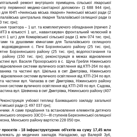
тальний ремонт внутрішніх приміщень сільської лікарської
нтр первинної медико-санітарної допомоги» (1 688 944 грн),
для КНП «Ічнянська міська лікарня» Ічнянської міської ради (2
алалаївська центральна лікарня Талалаївської селищної ради із
 тис. грн);
ня трактора – 1 шт. та комплектуючого обладнання (причеп 2
я МТЗ в кількості 1 шт., навантажувач фронтальний челюсний в
сті 1 шт.) для Комарівської сільської ради (1 млн 074 тис. грн),
тами та душовими кімнатами для Талалаївського селищного
а водовідведення с. Печі Борзнянського району (25 тис. грн),
ятне Борзнянського району (25 тис. грн), водопостачання та
 району (150 тис. грн); реконструкція в межах відновлення
астині вул. Василя Прохорського в с. Щуча Гребля Ніжинського
 відновлення системи вуличного освітлення від КТП-264 по вул.
ованика та частині вул. Шкільна в смт Дмитрівка, Ніжинського
х відновлення системи вуличного освітлення від КТП-234 по вул.
а та частини вул. Чапаєва в смт Дмитрівка, Ніжинського району
лення системи вуличного освітлення від КТП-249 по вул. Садова,
 частина вул. Шевченка в смт Дмитрівка, Ніжинського району (407
еконструкція учбової теплиці Бахмацького закладу загальної
 міської ради (1 497 037 грн);
нчики. А саме придбання та встановлення елементів дитячого
янського опорного ЗЗСО І—ІІІ ступенів Березнянської селищної
резна, Менського району вартістю 228 050 грн.
проєктів - 18 інфраструктурних об’єктів на суму 17,45 млн
належать до медичних закладів. Нагадаємо, що Валерій Зуб,