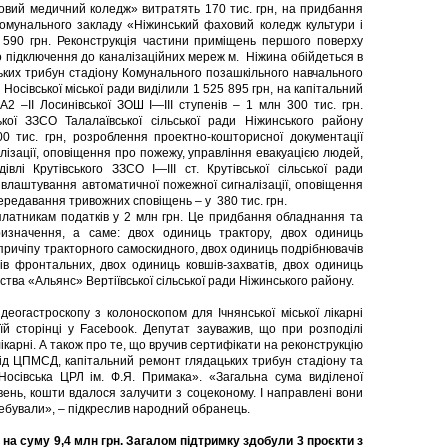
овий медичний коледж» витратять 170 тис. грн, на придбання
комунального закладу «Ніжинський фаховий коледж культури і
4 590 грн. Реконструкція частини приміщень першого поверху
го підключення до каналізаційних мереж м. Ніжина обійдеться в
ьких трибун стадіону Комунального позашкільного навчального
осівської міської ради виділили 1 525 895 грн, на капітальний
 –ІІ Лосинівської ЗОШ І—ІІІ ступенів – 1 млн 300 тис. грн.
ької ЗЗСО Талалаївської сільської ради Ніжинського району
0 тис. грн, розроблення проектно-кошторисної документації
ізації, оповіщення про пожежу, управління евакуацією людей,
лі Крутівського ЗЗСО І—ІІІ ст. Крутівської сільської ради
е влаштування автоматичної пожежної сигналізації, оповіщення
ередавання тривожних сповіщень – у 380 тис. грн.
атникам податків у 2 млн грн. Це придбання обладнання та
ризначення, а саме: двох одиниць трактору, двох одиниць
причіпу тракторного самоскидного, двох одиниць подрібнювачів
ів фронтальних, двох одиниць ковшів-захватів, двох одиниць
ства «Альянс» Вертіївської сільської ради Ніжинського району.
еогастроскопу з колоноскопом для Ічнянської міської лікарні
їй сторінці у Facebook. Депутат зауважив, що при розподілі
ікарні. А також про те, що вручив сертифікати на реконструкцію
 під ЦПМСД, капітальний ремонт глядацьких трибун стадіону та
сівська ЦРЛ ім. Ф.Я. Примака». «Загальна сума виділеної
вень, кошти вдалося залучити з соцеконому. І направлені вони
требували», – підкреслив народний обранець.
на суму 9,4 млн грн. Загалом підтримку здобули 3 проєкти з