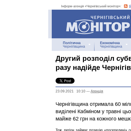
Інформ-агенція «Чернігівський монітор»:
Інформ-агенція
«Чернігівський монітор»
Політична
Економічна
Чернігівщина
Чернігівщина
Другий розподіл субв
разу надійде Чернігі
23.09.2021 10:10
—
Агенцiя
Чернігівщина отримала 60 міл
виділені Кабміном у травні цьог
майже 62 грн на кожного мешк
Тож, регіон займає позицію «посередині» 