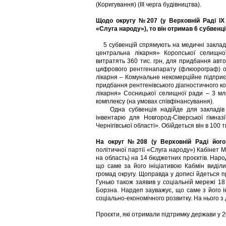
(Коригування) (ІІІ черга будівництва).
Щодо округу №207 (у Верховній Раді IX 
«Слуга народу»), то він отримав 6 субвенцій
5 субвенцій спрямують на медичні заклади
центральна лікарня» Коропської селищно
витратять 360 тис. грн, для придбання авто
цифрового рентгенапарату (флюорограф) об
лікарня – Комунальне некомерційне підприє
придбання рентгенівського діагностичного 
лікарня» Сосницької селищної ради – 3 млн
комплексу (на умовах співфінансування).
Одна субвенція надійде для закладів о
інвентарю для Новгород-Сіверської гімна
Чернігівської області». Обійдеться він в 100 ти
На округ №208 (у Верховній Раді його
політичної партії «Слуга народу») Кабінет М
на область) на 14 бюджетних проєктів. Наро
що саме за його ініціативою Кабмін виділи
громад округу. Щоправда у дописі йдеться п
Гунько також заявив у соціальній мережі 1
Борзна. Нардеп зауважує, що саме з його і
соціально-економічного розвитку. На нього з
Проєкти, які отримали підтримку держави у 2