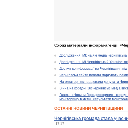
Схожі матеріали інформ-агенції «Че
Дослідження ІМІ: на які медіа чернігівськ
Дослідження ІМІ Чернігівський Youtube: я
Доступ до інформації на Чернігівщині: пі
Чернігівські сайти почали маркувати рекл
На екваторі: як працювали депутати Черні
Війна на кордоні: як чернігівські медіа в
Газета «Новини Городнянщини» - серед на
моніторингу в квітні. Результати монітори
ОСТАННІ НОВИНИ ЧЕРНІГІВЩИНИ
Чернігівська громада стала учасни
17:17