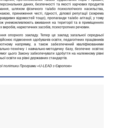
персональних даних, безпечності та якості харчових продуктів
вання, шляхом фізичного та/або психологічного насильства,
накою, приниження честі, гідності, ділової репутації (зокрема
авдивих відомостей тощо), пропаганди та/або агітації, у тому
акож унеможливлюють вживання на території та в приміщеннях
х виробів, наркотичних засобів, психотропних речовин.
ня опорного закладу. Тепер це заклад загальної середньої
здійснює підвезення здобувачів освіти, педагогічних працівників
ротному напрямку, а також забезпечений кваліфікованими
ально-технічну і навчально-методичну базу, безпечне освітнє
мог цього Закону забезпечувати здобуття на належному рівні
ьої освіти на рівні державних стандартів.
ньої політики Програми «U-LEAD з Європою»