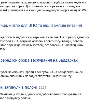
а результатами відкритого конкурсного відбору стала однією з
та підлітків «Грай. Дій. Змінюй», який реалізує громадська
rward у співпраці з міжнародною неурядовою організацією War
стиції, житло для ВПО та інші важливі питання
ад області відбулося у Чернігові 27 липня. На порядку денному
 контролі ОВА, зокрема освоєння освітніх субвенцій, робота
ішньо переміщених осіб житлом, розроблення інвестиційних
зку.
серед юніорок з веслування на байдарках і
ідбувся чемпіонат Європи з веслування на байдарках і каное
ібрав найсильніших молодих спортсменів континенту.
кі загинули в полоні
15:37
а Захисниць України, учасників добровольчих формувань та
 або загинули у полоні.