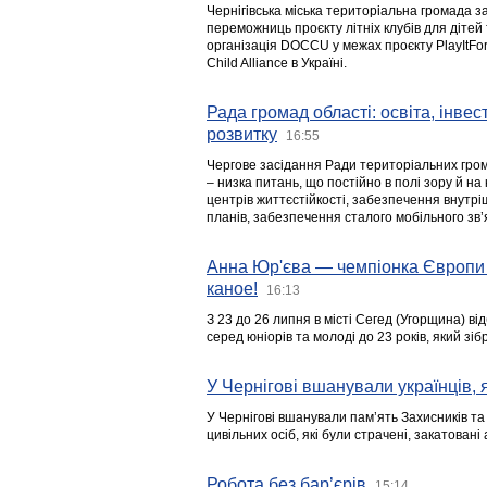
Чернігівська міська територіальна громада з
переможниць проєкту літніх клубів для дітей 
організація DOCCU у межах проєкту PlayItFo
Child Alliance в Україні.
Рада громад області: освіта, інве
розвитку
16:55
Чергове засідання Ради територіальних гром
– низка питань, що постійно в полі зору й на
центрів життєстійкості, забезпечення внутр
планів, забезпечення сталого мобільного зв’я
Анна Юр'єва — чемпіонка Європи 
каное!
16:13
З 23 до 26 липня в місті Сегед (Угорщина) в
серед юніорів та молоді до 23 років, який з
У Чернігові вшанували українців, я
У Чернігові вшанували пам’ять Захисників т
цивільних осіб, які були страчені, закатовані
Робота без бар’єрів
15:14