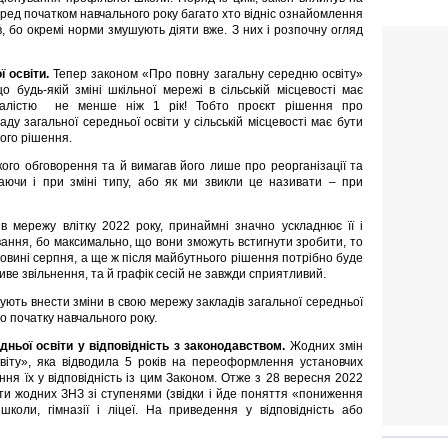
еред початком навчального року багато хто відніс ознайомлення
в, бо окремі норми змушують діяти вже. З них і розпочну огляд
 освіти.
Тепер законом «Про повну загальну середню освіту»
 будь-якій зміні шкільної мережі в сільській місцевості має
ивалістю не менше ніж 1 рік! Тобто проєкт рішення про
аду загальної середньої освіти у сільській місцевості має бути
ого рішення.
кого обговорення та й вимагав його лише про реорганізації та
ючаючи і при зміні типу, або як ми звикли це називати – при
 мережу влітку 2022 року, принаймні значно ускладнює її і
вання, бо максимально, що вони зможуть встигнути зробити, то
овині серпня, а ще ж після майбутнього рішення потрібно буде
иве звільнення, та й графік сесій не завжди сприятливий.
ують внести зміни в свою мережу закладів загальної середньої
о початку навчального року.
дньої освіти у відповідність з законодавством.
Жодних змін
віту», яка відводила 5 років на переоформлення установчих
ння їх у відповідність із цим Законом. Отже з 28 вересня 2022
ти жодних ЗНЗ зі ступенями (звідки і йде поняття «пониження
коли, гімназії і ліцеї. На приведення у відповідність або