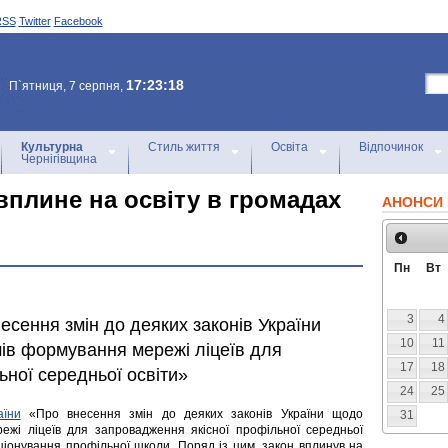
RSS
Twitter
Facebook
17:23:18
П`ятниця, 7 серпня,
Культурна
Стиль життя
Освіта
Відпочинок
Чернігівщина
 вплине на освіту в громадах
АНОНСИ 
Пн
Вт
3
4
есення змін до деяких законів України
10
11
ів формування мережі ліцеїв для
17
18
ьної середньої освіти»
24
25
аїни
«Про внесення змін до деяких законів України щодо
31
ежі ліцеїв для запровадження якісної профільної середньої
ціонування профільної школи. Поряд із цим, закон вплинув на