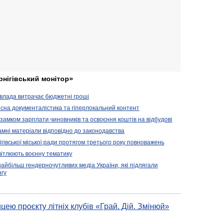
рнігівський монітор»
а влада витрачає бюджетні гроші
кісна документалістика та гіперлокальний контент
д замком зарплати чиновників та освоєння коштів на відбудові
амні матеріали відповідно до законодавства
гівської міської ради протягом третього року повноважень
исвітлюють воєнну тематику
йбільш гендерночутливих медіа України, які підлягали
нгу
цею проєкту літніх клубів «Грай. Дій. Змінюй»