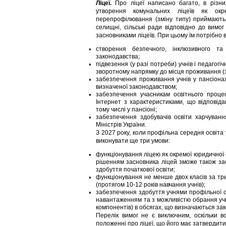
Ліцеї.
Про ліцеї написано багато, в різни
утворення комунальних ліцеїв як окре
перепрофілювання (зміну типу) приймають 
селищні, сільські ради відповідно до вимо
засновниками ліцеїв. При цьому їм потрібно в
створення безпечного, інклюзивного т
законодавства;
підвезення (у разі потреби) учнів і педагогі
зворотному напрямку до місця проживання (з
забезпечення проживання учнів у пансіонах
визначеної законодавством;
забезпечення учасникам освітнього проце
Інтернет з характеристиками, що відповіда
тому числі у пансіоні;
забезпечення здобувачів освіти харчуванн
Міністрів України.
З 2027 року, коли профільна середня освіта 
виконувати ще три умови:
функціонування ліцею як окремої юридичної ос
рішенням засновника ліцей зможе також заб
здобуття початкової освіти;
функціонування не менше двох класів за тр
(протягом 10-12 років навчання учнів);
забезпечення здобуття учнями профільної с
навантаженням та з можливістю обрання учня
компонентів) в обсягах, що визначаються за
Перелік вимог не є виключним, оскільки 
положенні про ліцеї, що його має затвердити 