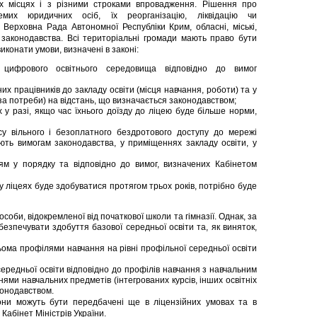
х місцях і з різними строками впровадження. Рішення про
мих юридичних осіб, їх реорганізацію, ліквідацію чи
Верховна Рада Автономної Республіки Крим, обласні, міські,
г законодавства. Всі територіальні громади мають право бути
иконати умови, визначені в законі:
а цифрового освітнього середовища відповідно до вимог
чних працівників до закладу освіти (місця навчання, роботи) та у
а потреби) на відстань, що визначається законодавством;
 у разі, якщо час їхнього доїзду до ліцею буде більше норми,
су вільного і безоплатного бездротового доступу до мережі
ють вимогам законодавства, у приміщеннях закладу освіти, у
ям у порядку та відповідно до вимог, визначених Кабінетом
у ліцеях буде здобуватися протягом трьох років, потрібно буде
оби, відокремленої від початкової школи та гімназії. Однак, за
езпечувати здобуття базової середньої освіти та, як виняток,
ьома профілями навчання на рівні профільної середньої освіти
ередньої освіти відповідно до профілів навчання з навчальним
ми навчальних предметів (інтегрованих курсів, інших освітніх
конодавством.
вони можуть бути передбачені ще в ліцензійних умовах та в
Кабінет Міністрів України.