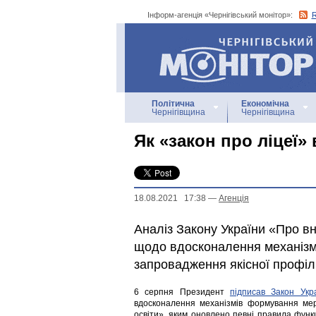
Інформ-агенція «Чернігівський монітор»:
Інформ-агенція
«Чернігівський монітор»
Політична
Економічна
Чернігівщина
Чернігівщина
Як «закон про ліцеї»
18.08.2021 17:38
—
Агенцiя
Аналіз Закону України «Про вн
щодо вдосконалення механізм
запровадження якісної профіл
6 серпня Президент
підписав Закон Укр
вдосконалення механізмів формування мер
освіти», яким оновлено певні правила функ