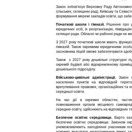
Закон зобов’язує Верховну Раду Автономної
сільських, селищних рад), Київську та Севас
формування мережі закладів освіти, що забез
Початкові школи і гімназії.
Рішення про ут
юридичних осіб, їх реорганізацію, ліквідаці
селищні ради. Обласні чи районні ради не мо
З 2027 року початкові школи мають функціо
гімназій. Також окремими юридичними особа
засновника ліцей зможе забезпечувати здобутт
Також з 2027 року дошкільні структурні пі
окремій будівлі або відокремленому приміщ
дошкільного підрозділу.
Військово-цивільні адміністрації.
Закон вн
населених пунктів на відповідній терит
врегулювання правових, організаційних та е
середньої освіти.
На час дії в окремих областях, частина
повноваження органів місцевого самовря
середню освіту, здійснюють на відповідних те
Безпечне освітнє середовище.
Варто зазн
безпечне освітнє середовище. Законом окр
унеможливлюють заподіяння учасникам осві
зокрема внаслідок недотримання вимог са