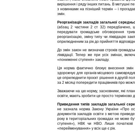
вирішення і ряду інших питань. В метушні п
з новинками на пізніший термін – і прогада
змін.
Реорганізація закладів загальної середньої
(абзац 2 частини 2 ст 32) передбачено, що
передувати громадське обговорення тр
реорганізацію, зміну типу чи ліквідацію закл
оприлюдненим за рік до прийняття відповідн
До змін закон не визначав строків громадсь
ліквідації. Тепер же при усіх змінах, вкл
«пониженні ступеня» закладу.
Ця норма фактично блокує внесення змін в
здорожчує для органів місцевого самовряду
це оприлюднити проєкт рішення в другій пол
за 2 місяці попередити працівників про можл
Зважаючи на цю норму, засновники, які план
освіти, мають зробити це просто терміново д
Приведення типів закладів загальної сере
не зазнала норма Закону України «Про ос
документів закладів освіти з метою приведе
року в територіальних громадах не може бу
ступеня»), НВК чи НВО. Лише початкові ш
«перейменування» у всіх ще є рік.