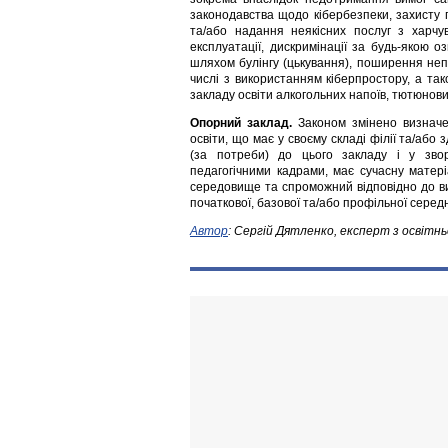
законодавства щодо кібербезпеки, захисту 
та/або надання неякісних послуг з харчу
експлуатації, дискримінації за будь-якою оз
шляхом булінгу (цькування), поширення непр
числі з використанням кіберпростору, а т
закладу освіти алкогольних напоїв, тютюнови
Опорний заклад.
Законом змінено визначен
освіти, що має у своєму складі філії та/або 
(за потреби) до цього закладу і у зво
педагогічними кадрами, має сучасну матері
середовище та спроможний відповідно до ви
початкової, базової та/або профільної середн
Автор
: Сергій Дятленко, експерт з освіт