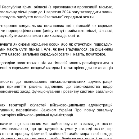
 Республіки Крим, обласні (з урахуванням пропозицій міських,
топольську міські ради до 1 вересня 2024 року затвердити плани
печують здобуття повної загальної середньої освіти.
ворення комунальних початкових шкіл, гімназій як окремих
ю чи перепрофілювання (зміну типу) приймають міські, сільські,
жуть бути засновником таких закладів освіти.
нувати як окремі юридичні особи або як структурні підрозділи
ми мають бути гімназії. Але, як вже згадувалося, за рішенням
я базової загальної середньої освіти і, навіть, початкової.
дрозділи початкових шкіл чи гімназій мають розміщуватися в
енні з окремими входом/виходом і територією для вихованців
осить до повноважень військово-цивільних адміністрацій
орії прийняття рішень відповідно до законодавства щодо
кономічних засад функціонування і розвитку системи загальної
х територій областей військово-цивільних адміністрацій
дування, передбачені Законом України Про повну загальну
риторіях військово-цивільні адміністрації.
ачити, що засновник має забезпечувати в закладах освіти
емо визначено, що це: сукупність умов у закладі освіти, що
тнього процесу фізичної, майнової та/або моральної шкоди,
нітарних, протипожежних та/або будівельних норм і правил,