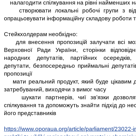
налагодити спілкування на рівні найменших н
створювати локальні робочі групи з відп
опрацьовувати інформаційну складову роботи т
Стейкхолдерам необхідно:
для внесення пропозицій залучати всі мож
Верховної Ради України, сторінки відповідн
народних депутатів, партійних осередків,
депутати, безпосередньо приймальні депутатів
пропозиції
мати реальний продукт, який буде цікавим дл
затребуваний, виходячи з вимог часу
шукати партнерів, чиї зв’язки дозволя
спілкування та допоможуть знайти підхід до нео
його представників
https://www.oporaua.org/article/parliament/23022-in