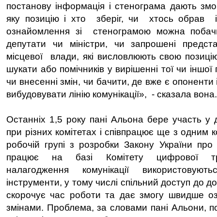
постанову інформація і стенограма дають змог
яку позицію і хто зберіг, чи хтось обрав і
ознайомлення зі стенограмою можна побачи
депутати чи міністри, чи запрошені предста
місцевої влади, які висловлюють свою позицію
шукати або помічників у вирішенні тої чи іншої
чи внесенні змін, чи бачити, де вже є опоненти 
вибудовувати лінію комунікації», - сказала вона.
Останніх 1,5 року пані Альона бере участь у 
при різних комітетах і співпрацює ще з одним к
робочій групі з розробки Закону України про п
працює на базі Комітету цифрової тр
налагодження комунікації використовую
інструменти, у тому числі спільний доступ до д
скорочує час роботи та дає змогу швидше оз
змінами. Проблема, за словами пані Альони, п