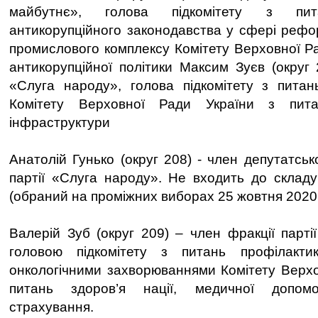
майбутнє», голова підкомітету з пит
антикорупційного законодавства у сфері реф
промислового комплексу Комітету Верховної Ра
антикорупційної політики Максим Зуєв (округ 
«Слуга народу», голова підкомітету з питан
Комітету Верховної Ради України з пит
інфраструктури
Анатолій Гунько (округ 208) - член депутатсько
партії «Слуга народу». Не входить до складу 
(обраний на проміжних виборах 25 жовтня 2020 
Валерій Зуб (округ 209) – член фракції парті
головою підкомітету з питань профілакт
онкологічними захворюваннями Комітету Верхо
питань здоров’я нації, медичної допом
страхування.