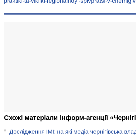
praktiki-ta-vikliki-regionalnoyi-spivpratsi-v-chernigiv
Схожі матеріали інформ-агенції «Черніг
Дослідження ІМІ: на які медіа чернігівська вл