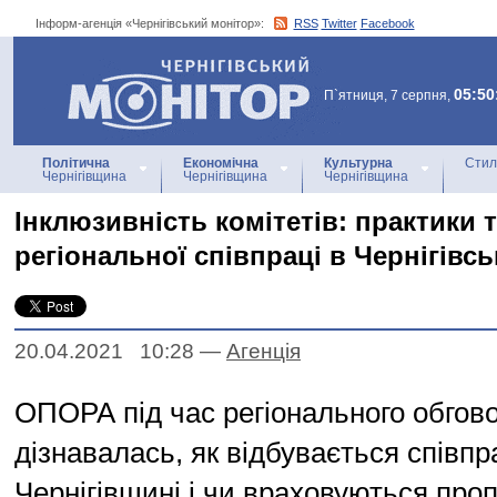
Інформ-агенція «Чернігівський монітор»:
RSS
Twitter
Facebook
Інформ-агенція
«Чернігівський монітор»
05:50
П`ятниця, 7 серпня,
Політична
Економічна
Культурна
Стил
Чернігівщина
Чернігівщина
Чернігівщина
Інклюзивність комітетів: практики 
регіональної співпраці в Чернігівсь
20.04.2021 10:28
—
Агенцiя
ОПОРА під час регіонального обгов
дізнавалась, як відбувається співпр
Чернігівщині і чи враховуються проп