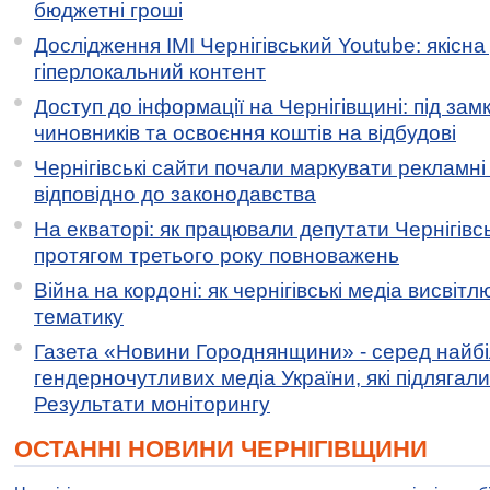
бюджетні гроші
Дослідження ІМІ Чернігівський Youtube: якісна
гіперлокальний контент
Доступ до інформації на Чернігівщині: під за
чиновників та освоєння коштів на відбудові
Чернігівські сайти почали маркувати рекламні
відповідно до законодавства
На екваторі: як працювали депутати Чернігівсь
протягом третього року повноважень
Війна на кордоні: як чернігівські медіа висвіт
тематику
Газета «Новини Городнянщини» - серед найб
гендерночутливих медіа України, які підлягали 
Результати моніторингу
ОСТАННІ НОВИНИ ЧЕРНІГІВЩИНИ