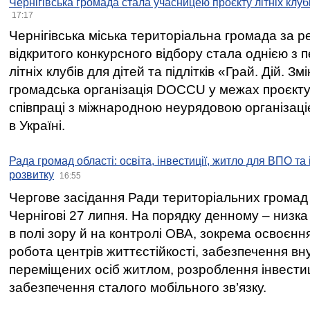
Чернігівська громада стала учасницею проєкту літніх клуб
17:17
Чернігівська міська територіальна громада за 
відкритого конкурсного відбору стала однією з
літніх клубів для дітей та підлітків «Грай. Дій. З
громадська організація DOCCU у межах проєкту 
співпраці з міжнародною неурядовою організаціє
в Україні.
Рада громад області: освіта, інвестиції, житло для ВПО та
розвитку
16:55
Чергове засідання Ради територіальних громад 
Чернігові 27 липня. На порядку денному – низка
в полі зору й на контролі ОВА, зокрема освоєння
робота центрів життєстійкості, забезпечення вн
переміщених осіб житлом, розроблення інвестиц
забезпечення сталого мобільного зв’язку.