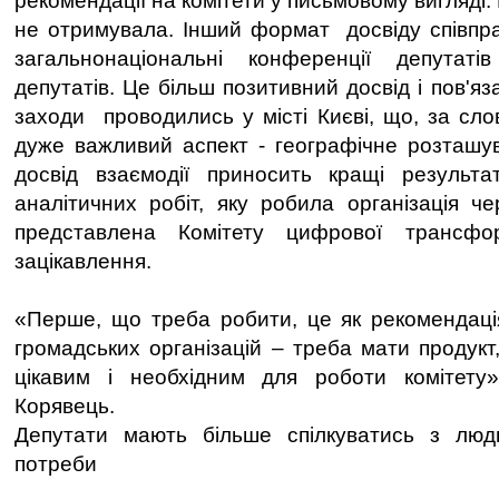
рекомендації на комітети у письмовому вигляді. 
не отримувала. Інший формат досвіду співпр
загальнонаціональні конференції депутаті
депутатів. Це більш позитивний досвід і пов'яз
заходи проводились у місті Києві, що, за сл
дуже важливий аспект - географічне розташув
досвід взаємодії приносить кращі резуль
аналітичних робіт, яку робила організація че
представлена Комітету цифрової трансфор
зацікавлення.
«Перше, що треба робити, це як рекомендаці
громадських організацій – треба мати продукт
цікавим і необхідним для роботи комітету
Корявець.
Депутати мають більше спілкуватись з люд
потреби