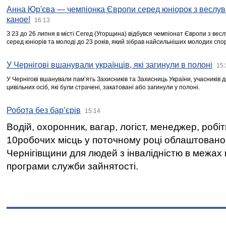
Анна Юр'єва — чемпіонка Європи серед юніорок з веслув
каное!
16:13
З 23 до 26 липня в місті Сегед (Угорщина) відбувся чемпіонат Європи з вес
серед юніорів та молоді до 23 років, який зібрав найсильніших молодих спо
У Чернігові вшанували українців, які загинули в полоні
15:
У Чернігові вшанували пам’ять Захисників та Захисниць України, учасників
цивільних осіб, які були страчені, закатовані або загинули у полоні.
Робота без бар’єрів
15:14
Водій, охоронник, вагар, логіст, менеджер, робі
10робочих місць у поточному році облаштован
Чернігівщини для людей з інвалідністю в межах
програми служби зайнятості.