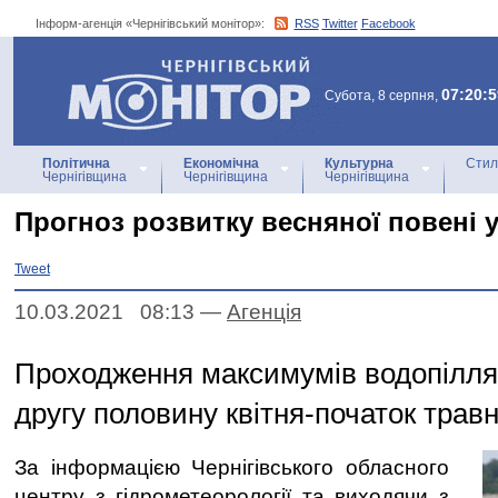
Інформ-агенція «Чернігівський монітор»:
RSS
Twitter
Facebook
Інформ-агенція
«Чернігівський монітор»
07:20:5
Субота, 8 серпня,
Політична
Економічна
Культурна
Стил
Чернігівщина
Чернігівщина
Чернігівщина
Прогноз розвитку весняної повені у
Tweet
10.03.2021 08:13
—
Агенцiя
Проходження максимумів водопілля 
другу половину квітня-початок травн
За інформацією Чернігівського обласного
центру з гідрометеорології та виходячи з