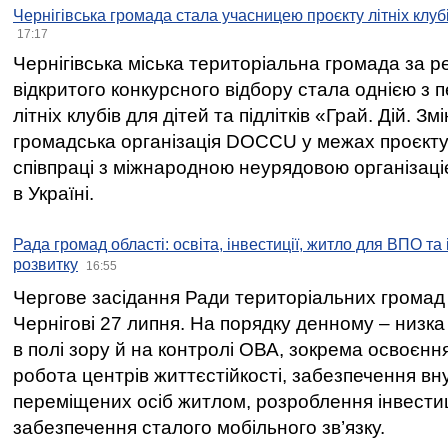
Чернігівська громада стала учасницею проєкту літніх клуб
17:17
Чернігівська міська територіальна громада за 
відкритого конкурсного відбору стала однією з
літніх клубів для дітей та підлітків «Грай. Дій. З
громадська організація DOCCU у межах проєкту 
співпраці з міжнародною неурядовою організаціє
в Україні.
Рада громад області: освіта, інвестиції, житло для ВПО та
розвитку
16:55
Чергове засідання Ради територіальних громад 
Чернігові 27 липня. На порядку денному – низка
в полі зору й на контролі ОВА, зокрема освоєння
робота центрів життєстійкості, забезпечення вн
переміщених осіб житлом, розроблення інвестиц
забезпечення сталого мобільного зв’язку.