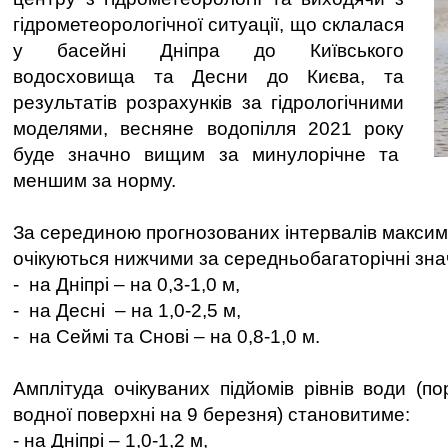
гідрометеорологічної ситуації, що склалася
у басейні Дніпра до Київського
водосховища та Десни до Києва, та
результатів розрахунків за гідрологічними
моделями, весняне водопілля 2021 року
буде значно вищим за минулорічне та
меншим за норму.
За серединою прогнозованих інтервалів максима
очікуються нижчими за середньобагаторічні зна
- на Дніпрі – на 0,3-1,0 м,
- на Десні – на 1,0-2,5 м,
- на Сеймі та Снові – на 0,8-1,0 м.
Амплітуда очікуваних підйомів рівнів води (по
водної поверхні на 9 березня) становитиме:
- на Дніпрі – 1,0-1,2 м,