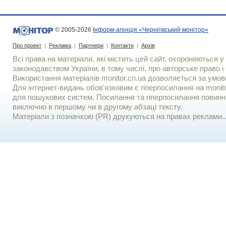
© 2005-2026
Інформ-агенція «Чернігівський монітор»
Про проект
|
Реклама
|
Партнери
|
Контакти
|
Архів
Всі права на матеріали, які містить цей сайт, охороняються у 
законодавством України, в тому числі, про авторське право і 
Використання матерiалiв monitor.cn.ua дозволяється за умов
Для iнтернет-видань обов'язковим є гiперпосилання на monito
для пошукових систем. Посилання та гіперпосилання повинні
виключно в першому чи в другому абзаці тексту.
Матеріали з позначкою (PR) друкуються на правах реклами..