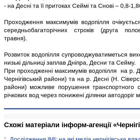
- на Десні та її притоках Сеймі та Снові – 0,8-1,8
Проходження максимумів водопілля очікується
середньобагаторічних строків (друга полов
травня).
Розвиток водопілля супроводжуватиметься вих
низькі дільниці заплав Дніпра, Десни та Сейму
При проходженні максимумів водопілля на р. Дн
Чернігівський райони) та на р. Десні (Н. Сіве
райони) можливе порушення транспортного с
річкових вод через понижені ділянки автодоріг 
Схожі матеріали інформ-агенції «Черніг
Дослідження ІМІ: на які медіа чернігівська вл