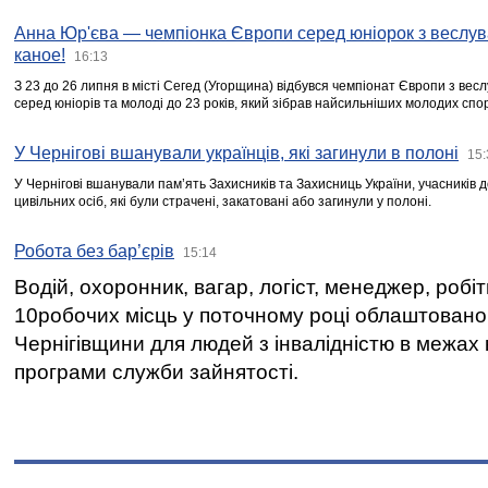
Анна Юр'єва — чемпіонка Європи серед юніорок з веслув
каное!
16:13
З 23 до 26 липня в місті Сегед (Угорщина) відбувся чемпіонат Європи з вес
серед юніорів та молоді до 23 років, який зібрав найсильніших молодих спо
У Чернігові вшанували українців, які загинули в полоні
15:
У Чернігові вшанували пам’ять Захисників та Захисниць України, учасників
цивільних осіб, які були страчені, закатовані або загинули у полоні.
Робота без бар’єрів
15:14
Водій, охоронник, вагар, логіст, менеджер, робі
10робочих місць у поточному році облаштован
Чернігівщини для людей з інвалідністю в межах
програми служби зайнятості.