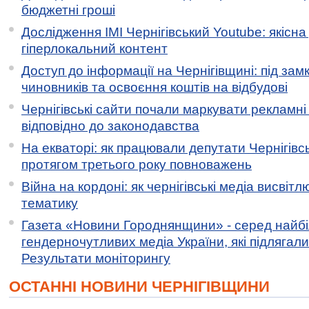
бюджетні гроші
Дослідження ІМІ Чернігівський Youtube: якісна
гіперлокальний контент
Доступ до інформації на Чернігівщині: під за
чиновників та освоєння коштів на відбудові
Чернігівські сайти почали маркувати рекламні
відповідно до законодавства
На екваторі: як працювали депутати Чернігівсь
протягом третього року повноважень
Війна на кордоні: як чернігівські медіа висвіт
тематику
Газета «Новини Городнянщини» - серед найб
гендерночутливих медіа України, які підлягали 
Результати моніторингу
ОСТАННІ НОВИНИ ЧЕРНІГІВЩИНИ