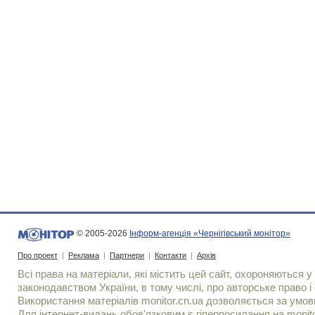
© 2005-2026
Інформ-агенція «Чернігівський монітор»
Про проект
|
Реклама
|
Партнери
|
Контакти
|
Архів
Всі права на матеріали, які містить цей сайт, охороняються у 
законодавством України, в тому числі, про авторське право і 
Використання матерiалiв monitor.cn.ua дозволяється за умов
Для iнтернет-видань обов'язковим є гiперпосилання на monito