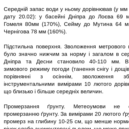
Середній запас води у ньому дорівнював (у мм 
дату 20.02): у басейні Дніпра до Лоєва 69 
Гомеля 80мм (170%), Сейму до Мутина 64 м
Чернігова 78 мм (160%).
Підстильна поверхня. Зволоження метрового 
було значно нижчим за норму і загалом в се
Дніпра та Десни становило 40-110 мм. Вн
зимового режиму погоди (танення снігу і дощів 
порівнянні з осіннім, зволоження з
інструментальними вимірами 10 лютого дорів
що близько і більше середніх величин.
Промерзання ґрунту. Метеоумови не с
промерзанню ґрунту. За вимірами 20 лютого ґр
промерз на глибину 10-25 см, що менше норми
річок слабо зцементовані льодом, що може при