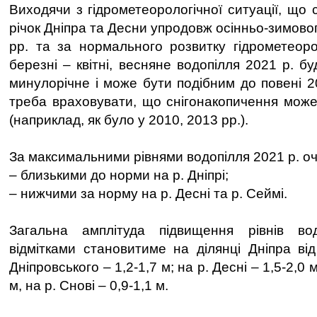
Виходячи з гідрометеорологічної ситуації, що
річок Дніпра та Десни упродовж осінньо-зимово
рр. та за нормального розвитку гідрометеоро
березні – квітні, весняне водопілля 2021 р. 
минулорічне і може бути подібним до повені 2
треба враховувати, що снігонакопичення може 
(наприклад, як було у 2010, 2013 рр.).
За максимальними рівнями водопілля 2021 р. оч
– близькими до норми на р. Дніпрі;
– нижчими за норму на р. Десні та р. Сеймі.
Загальна амплітуда підвищення рівнів в
відмітками становитиме на ділянці Дніпра від
Дніпровського – 1,2-1,7 м; на р. Десні – 1,5-2,0 м
м, на р. Снові – 0,9-1,1 м.