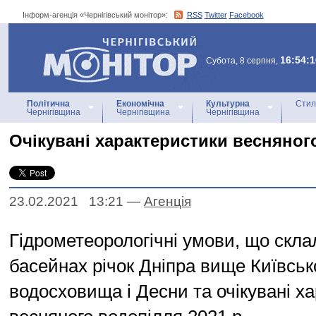
Інформ-агенція «Чернігівський монітор»:
RSS
Twitter
Facebook
Інформ-агенція
«Чернігівський монітор»
16:54:1
Субота, 8 серпня,
Політична
Економічна
Культурна
Стил
Чернігівщина
Чернігівщина
Чернігівщина
Очікувані характеристики весняног
23.02.2021 13:21
—
Агенцiя
Гідрометеорологічні умови, що скла
басейнах річок Дніпра вище Київськ
водосховища і Десни та очікувані х