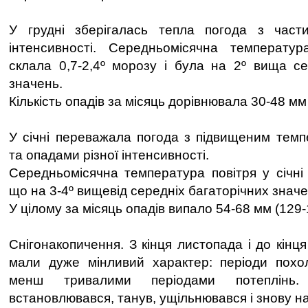
У грудні зберігалась тепла погода з част
інтенсивності. Середньомісячна температур
склала 0,7-2,4º морозу і була на 2º вища се
значень.
Кількість опадів за місяць дорівнювала 30-48 мм
У січні переважала погода з підвищеним тем
та опадами різної інтенсивності.
Середньомісячна температура повітря у січні 
що на 3-4º вищевід середніх багаторічних значе
У цілому за місяць опадів випало 54-68 мм (129
Снігонакопичення. З кінця листопада і до кінця
мали дуже мінливий характер: періоди похо
менш тривалими періодами потеплінь.
встановлювався, танув, ущільнювався і знову н