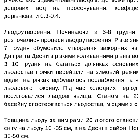
дощових вод на просочування; коефіціє
дорівнювати 0,3-0,4.
Льодоутворення. Починаючи з 6-8 грудня 
розпочалися процеси льодоутворення. Різке зн
7 грудня обумовило утворення зажорних яв
Дніпра та Десни з різкими коливаннями рівнів во
З 10 грудня на багатьох ділянках основних
льодостав і річки перейшли на зимовий режи
відлиг на річках відбувалось послаблення та 
льодового покриву. Під час холодних період
посилювалися льодові явища. Станом на 2
басейну спостерігається льодостав, місцями з 
Товщина льоду за вимірами 20 лютого станови
снігу на льоду 10 -35 см, а на Десні в районі Н
35-50 см.