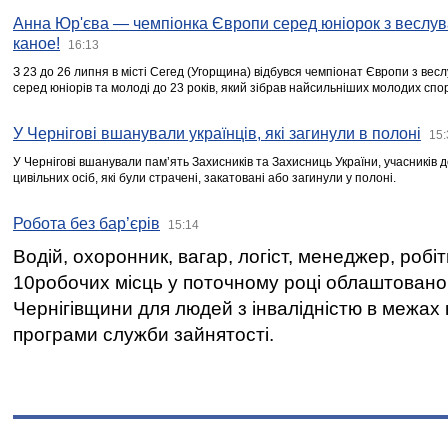
Анна Юр'єва — чемпіонка Європи серед юніорок з веслув
каное!
16:13
З 23 до 26 липня в місті Сегед (Угорщина) відбувся чемпіонат Європи з вес
серед юніорів та молоді до 23 років, який зібрав найсильніших молодих спо
У Чернігові вшанували українців, які загинули в полоні
15:
У Чернігові вшанували пам’ять Захисників та Захисниць України, учасників
цивільних осіб, які були страчені, закатовані або загинули у полоні.
Робота без бар’єрів
15:14
Водій, охоронник, вагар, логіст, менеджер, робі
10робочих місць у поточному році облаштован
Чернігівщини для людей з інвалідністю в межах
програми служби зайнятості.