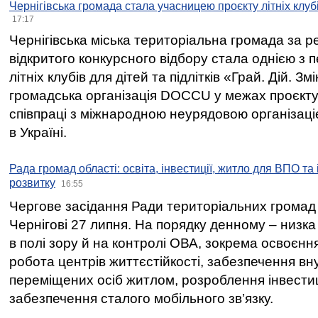
Чернігівська громада стала учасницею проєкту літніх клуб
17:17
Чернігівська міська територіальна громада за 
відкритого конкурсного відбору стала однією з
літніх клубів для дітей та підлітків «Грай. Дій. З
громадська організація DOCCU у межах проєкту 
співпраці з міжнародною неурядовою організаціє
в Україні.
Рада громад області: освіта, інвестиції, житло для ВПО та
розвитку
16:55
Чергове засідання Ради територіальних громад 
Чернігові 27 липня. На порядку денному – низка
в полі зору й на контролі ОВА, зокрема освоєння
робота центрів життєстійкості, забезпечення вн
переміщених осіб житлом, розроблення інвестиц
забезпечення сталого мобільного зв’язку.