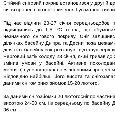
Стійкий сніговий покрив встановився у другій дек
січня процес снігонакопичення був малоактивни
Під час відлиги 23-27 січня середньодобові 
підвищились до 1-5, ºC тепла, що обумови
незначного снігового покриву. Сніг залишив
ділянках басейну Дніпра та Десни поза межами
ділянках басейну сніг розтанув і відтанув верхні
Черговий затік холоду 28 січня, який тривав до
змінив умови у басейні. Активне похолода
морозів) супроводжувалося значними процесам
Відповідно найбільші його висота та снігозапа
даними снігомірних зйомок 15-20 лютого.
За даними снігозйомки 20 лютогосніг по частин
висотою 24-50 см, і в середньому по басейну 
36 см.