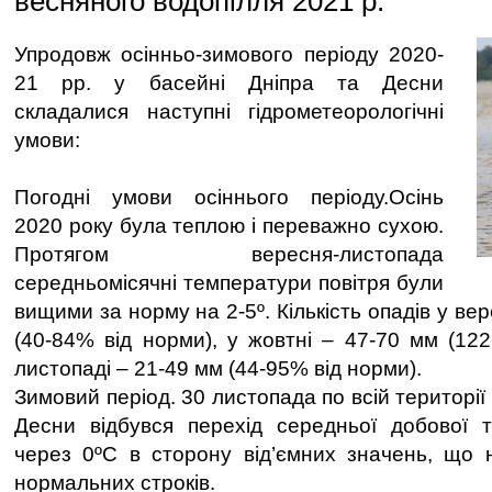
весняного водопілля 2021 р.
Упродовж осінньо-зимового періоду 2020-
21 рр. у басейні Дніпра та Десни
складалися наступні гідрометеорологічні
умови:
Погодні умови осіннього періоду.Осінь
2020 року була теплою і переважно сухою.
Протягом вересня-листопада
середньомісячні температури повітря були
вищими за норму на 2-5º. Кількість опадів у ве
(40-84% від норми), у жовтні – 47-70 мм (122
листопаді – 21-49 мм (44-95% від норми).
Зимовий період. 30 листопада по всій території
Десни відбувся перехід середньої добової т
через 0ºC в сторону від’ємних значень, що н
нормальних строків.