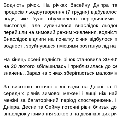
Водність річок. На річках басейну Дніпра т
процесів льодоутворення (7 грудня) відбувало
води, яке було обумовлено періодичними
листопаді, але зупинилося внаслідок льодов
перейшли на зимовий режим живлення, водніст
Внаслідок відлиги на початку січня відбулося
водності, зруйнувався і місцями розтанув лід на 
На кінець осені водність річок становила 30-8
на 20 лютого збільшилась і приблизилась до с
значень. .Зараз на річках зберігаються малозмін
За висотою поточні рівні води на Десні та її
середніх рівнів зимової межені і вищі ніж на
межіні за багаторічний період спостережень. 
Дніпра, Десни та Сейму поточні рівні близькі д
внаслідок утримання зажорів на ділянках цих річ