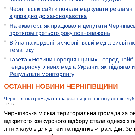
Чернігівські сайти почали маркувати рекламні
відповідно до законодавства
На екваторі: як працювали депутати Чернігівсь
протягом третього року повноважень
Війна на кордоні: як чернігівські медіа висвіт
тематику
Газета «Новини Городнянщини» - серед найб
гендерночутливих медіа України, які підлягали 
Результати моніторингу
ОСТАННІ НОВИНИ ЧЕРНІГІВЩИНИ
Чернігівська громада стала учасницею проєкту літніх клуб
17:17
Чернігівська міська територіальна громада за 
відкритого конкурсного відбору стала однією з
літніх клубів для дітей та підлітків «Грай. Дій. З