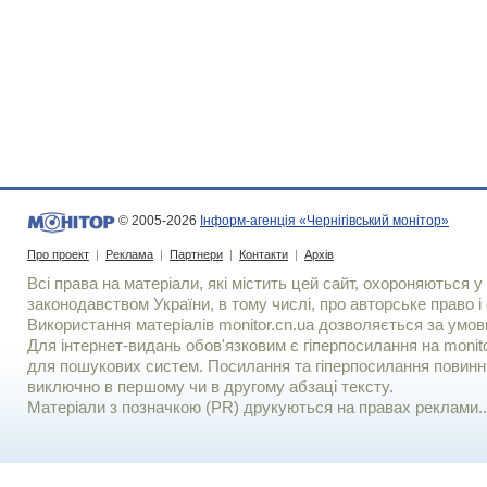
© 2005-2026
Інформ-агенція «Чернігівський монітор»
Про проект
|
Реклама
|
Партнери
|
Контакти
|
Архів
Всі права на матеріали, які містить цей сайт, охороняються у 
законодавством України, в тому числі, про авторське право і 
Використання матерiалiв monitor.cn.ua дозволяється за умов
Для iнтернет-видань обов'язковим є гiперпосилання на monito
для пошукових систем. Посилання та гіперпосилання повинні
виключно в першому чи в другому абзаці тексту.
Матеріали з позначкою (PR) друкуються на правах реклами..