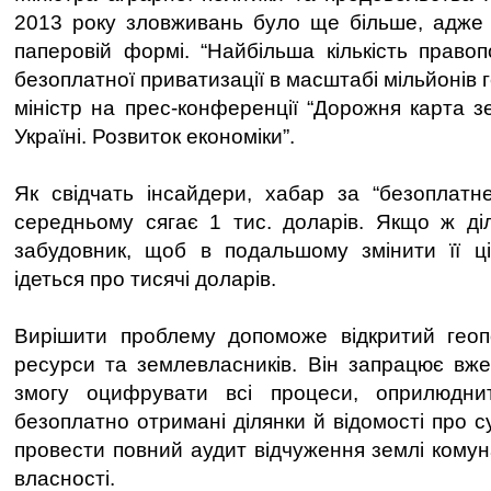
2013 року зловживань було ще більше, адже в
паперовій формі. “Найбільша кількість право
безоплатної приватизації в масштабі мільйонів г
міністр на прес-конференції “Дорожня карта 
Україні. Розвиток економіки”.
Як свідчать інсайдери, хабар за “безоплатн
середньому сягає 1 тис. доларів. Якщо ж ді
забудовник, щоб в подальшому змінити її ці
ідеться про тисячі доларів.
Вирішити проблему допоможе відкритий геоп
ресурси та землевласників. Він запрацює вж
змогу оцифрувати всі процеси, оприлюдни
безоплатно отримані ділянки й відомості про су
провести повний аудит відчуження землі комун
власності.