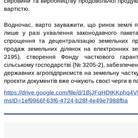
сировини та виробництву продовольчої продук
вартістю.
Водночас, варто зауважити, що ринок землі 
лише у разі ухвалення законодавчого пакета
спрощення та децентралізацію земельних 
продаж земельних ділянок на електронних з
2195), створення Фонду часткового гаран
сільському господарстві (№ 3205-2), забезпечен
державних агропідприємств на земельну частку
проєкти документів вже очікують своєї черги в п
https://drive.google.com/file/d/1BjJFqHDtKK
msID=1ef9966f-63f6-4724-b28f-4e49e7988fba