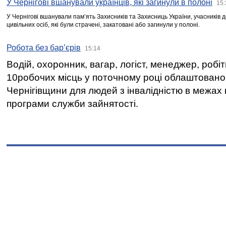
У Чернігові вшанували українців, які загинули в полоні
15:
У Чернігові вшанували пам’ять Захисників та Захисниць України, учасників
цивільних осіб, які були страчені, закатовані або загинули у полоні.
Робота без бар’єрів
15:14
Водій, охоронник, вагар, логіст, менеджер, робі
10робочих місць у поточному році облаштован
Чернігівщини для людей з інвалідністю в межах
програми служби зайнятості.