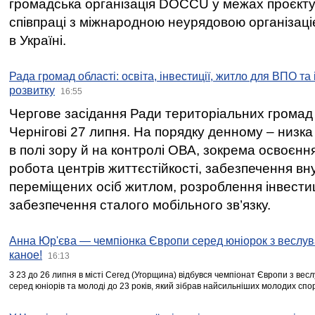
громадська організація DOCCU у межах проєкту 
співпраці з міжнародною неурядовою організаціє
в Україні.
Рада громад області: освіта, інвестиції, житло для ВПО та
розвитку
16:55
Чергове засідання Ради територіальних громад 
Чернігові 27 липня. На порядку денному – низка
в полі зору й на контролі ОВА, зокрема освоєння
робота центрів життєстійкості, забезпечення вн
переміщених осіб житлом, розроблення інвестиц
забезпечення сталого мобільного зв’язку.
Анна Юр'єва — чемпіонка Європи серед юніорок з веслув
каное!
16:13
З 23 до 26 липня в місті Сегед (Угорщина) відбувся чемпіонат Європи з вес
серед юніорів та молоді до 23 років, який зібрав найсильніших молодих спо