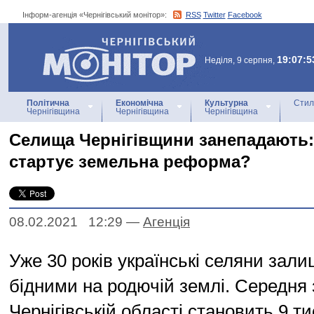
Інформ-агенція «Чернігівський монітор»:
RSS
Twitter
Facebook
Інформ-агенція
«Чернігівський монітор»
19:07:5
Неділя, 9 серпня,
Політична
Економічна
Культурна
Стил
Чернігівщина
Чернігівщина
Чернігівщина
Селища Чернігівщини занепадають:
стартує земельна реформа?
08.02.2021 12:29
—
Агенцiя
Уже 30 років українські селяни зал
бідними на родючій землі. Середня 
Чернігівській області становить 9 тис