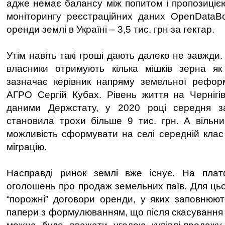
адже немає балансу між попитом і пропозицією
моніторингу реєстраційних даних OpenDataBo
оренди землі в Україні – 3,5 тис. грн за гектар.
Утім навіть такі гроші дають далеко не завжди.
власники отримують кілька мішків зерна як
зазначає керівник напряму земельної рефо
АГРО Сергій Кубах. Рівень життя на Чернігі
даними Держстату, у 2020 році середня з
становила трохи більше 9 тис. грн. А вільн
можливість сформувати на селі середній клас
міграцію.
Насправді ринок землі вже існує. На пла
оголошень про продаж земельних паїв. Для цьог
“порожні” договори оренди, у яких заповнюют
папери з формулюванням, що після скасування