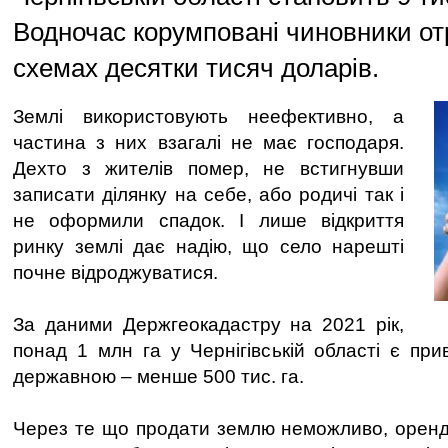
Водночас корумповані чиновники о
схемах десятки тисяч доларів.
Землі використовують неефективно, а
частина з них взагалі не має господаря.
Дехто з жителів помер, не встигнувши
записати ділянку на себе, або родичі так і
не оформили спадок. І лише відкриття
ринку землі дає надію, що село нарешті
почне відроджуватися.
За даними Держгеокадастру на 2021 рік,
понад 1 млн га у Чернігівській області є при
державною – менше 500 тис. га.
Через те що продати землю неможливо, оренд