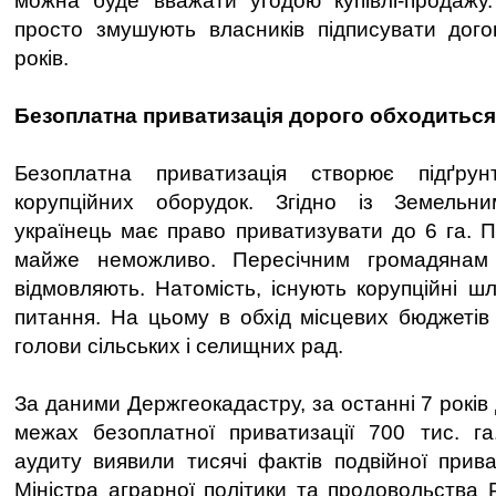
можна буде вважати угодою купівлі-продажу.
просто змушують власників підписувати дог
років.
Безоплатна приватизація дорого обходиться
Безоплатна приватизація створює підґру
корупційних оборудок. Згідно із Земельн
українець має право приватизувати до 6 га. П
майже неможливо. Пересічним громадянам
відмовляють. Натомість, існують корупційні ш
питання. На цьому в обхід місцевих бюджеті
голови сільських і селищних рад.
За даними Держгеокадастру, за останні 7 рокі
межах безоплатної приватизації 700 тис. га
аудиту виявили тисячі фактів подвійної прива
Міністра аграрної політики та продовольства