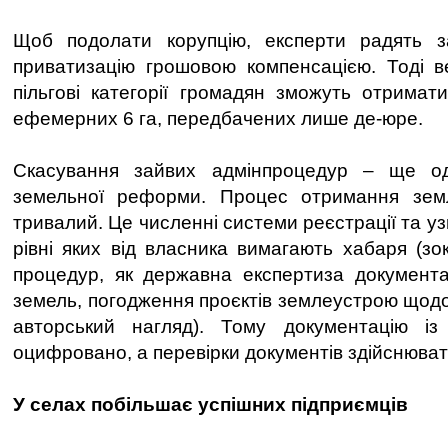
Щоб подолати корупцію, експерти радять з
приватизацію грошовою компенсацією. Тоді в
пільгові категорії громадян зможуть отримати
ефемерних 6 га, передбачених лише де-юре.
Скасування зайвих адмінпроцедур – ще о
земельної реформи. Процес отримання зем
тривалий. Це численні системи реєстрації та у
рівні яких від власника вимагають хабаря (зо
процедур, як державна експертиза документа
земель, погодження проєктів землеустрою щодо
авторський нагляд). Тому документацію і
оцифровано, а перевірки документів здійснюва
У селах побільшає успішних підприємців