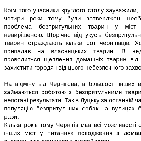
Крім того учасники круглого столу зауважили,
чотири роки тому були затверджені необх
проблема безпритульних тварин у місті
невирішеною. Щорічно від укусів безпритуль
тварин страждають кілька сот чернігівців. Хо
припадає на власницьких тварин. В нед
проводиться щеплення домашніх тварин від
захистити городян від цього небезпечного захв
На відміну від Чернігова, в більшості інших 
займаються роботою з безпритульними твар
непогані результати. Так в Луцьку за останній 
популяцію безпритульних собак на вулицях б
рази.
Кілька років тому Чернігів мав всі можливості
інших міст у питаннях поводження з дома