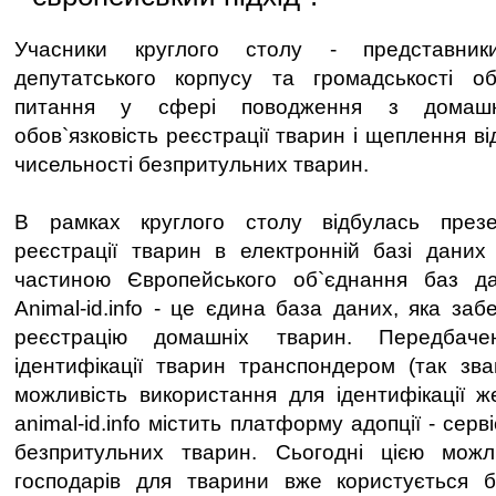
Учасники круглого столу - представник
депутатського корпусу та громадськості об
питання у сфері поводження з домашн
обов`язковість реєстрації тварин і щеплення ві
чисельності безпритульних тварин.
В рамках круглого столу відбулась презе
реєстрації тварин в електронній базі даних a
частиною Європейського об`єднання баз 
Animal-id.info - це єдина база даних, яка за
реєстрацію домашніх тварин. Передбаче
ідентифікації тварин транспондером (так зван
можливість використання для ідентифікації 
animal-id.info містить платформу адопції - сер
безпритульних тварин. Сьогодні цією мож
господарів для тварини вже користується б