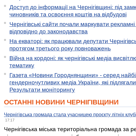
Доступ до інформації на Чернігівщині: під за
чиновників та освоєння коштів на відбудові
Чернігівські сайти почали маркувати рекламні
відповідно до законодавства
На екваторі: як працювали депутати Чернігівсь
протягом третього року повноважень
Війна на кордоні: як чернігівські медіа висвіт
тематику
Газета «Новини Городнянщини» - серед найб
гендерночутливих медіа України, які підлягали 
Результати моніторингу
ОСТАННІ НОВИНИ ЧЕРНІГІВЩИНИ
Чернігівська громада стала учасницею проєкту літніх клуб
17:17
Чернігівська міська територіальна громада за 