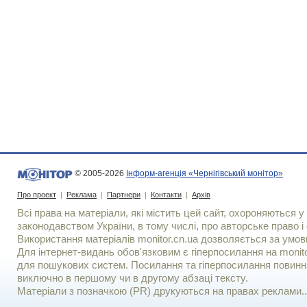
© 2005-2026
Інформ-агенція «Чернігівський монітор»
Про проект
|
Реклама
|
Партнери
|
Контакти
|
Архів
Всі права на матеріали, які містить цей сайт, охороняються у 
законодавством України, в тому числі, про авторське право і 
Використання матерiалiв monitor.cn.ua дозволяється за умов
Для iнтернет-видань обов'язковим є гiперпосилання на monito
для пошукових систем. Посилання та гіперпосилання повинні
виключно в першому чи в другому абзаці тексту.
Матеріали з позначкою (PR) друкуються на правах реклами..