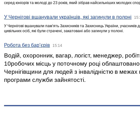
серед юніорів та молоді до 23 років, який зібрав найсильніших молодих спо
У Чернігові вшанували українців, які загинули в полоні
15:
У Чернігові вшанували пам’ять Захисників та Захисниць України, учасників
цивільних осіб, які були страчені, закатовані або загинули у полоні.
Робота без бар’єрів
15:14
Водій, охоронник, вагар, логіст, менеджер, робі
10робочих місць у поточному році облаштован
Чернігівщини для людей з інвалідністю в межах
програми служби зайнятості.