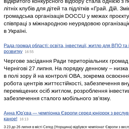
відкритого конкурсного відбору стала однією з
літніх клубів для дітей та підлітків «Грай. Дій. З
громадська організація DOCCU у межах проєкту 
співпраці з міжнародною неурядовою організаціє
в Україні.
Рада громад області: освіта, інвестиції, житло для ВПО та
розвитку
16:55
Чергове засідання Ради територіальних громад 
Чернігові 27 липня. На порядку денному – низка
в полі зору й на контролі ОВА, зокрема освоєння
робота центрів життєстійкості, забезпечення вн
переміщених осіб житлом, розроблення інвестиц
забезпечення сталого мобільного зв’язку.
Анна Юр'єва — чемпіонка Європи серед юніорок з веслув
каное!
16:13
З 23 до 26 липня в місті Сегед (Угорщина) відбувся чемпіонат Європи з вес