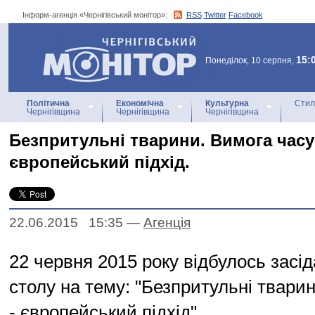
Інформ-агенція «Чернігівський монітор»:
RSS
Twitter
Facebook
Інформ-агенція
«Чернігівський монітор»
15:
Понеділок, 10 серпня,
Політична
Економічна
Культурна
Стил
Чернігівщина
Чернігівщина
Чернігівщина
Безпритульні тварини. Вимога часу
європейський підхід.
22.06.2015 15:35
—
Агенцiя
22 червня 2015 року відбулось засід
столу на тему: "Безпритульні твари
- європейський підхід".