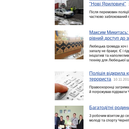
"Нові Яриловичі"
Після перемовин поліції
частково заблокований п
Максим Микитась: 
рівний доступ до 
Любецька громада хоч і м
запалу не бракує. Є і г
ініціативі та наполегли
техніку для Любецької ш
Поліція відкрила
терориста
10.11.201
Правоохоронці затримал
й погрожував підірвати Ч
Багатодітні роди
З робочим візитом до с
молоді та спорту Черніг