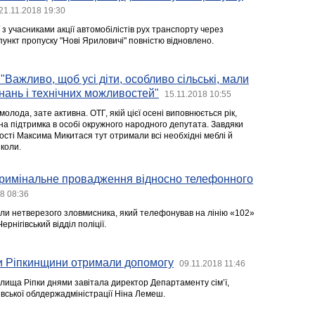
21.11.2018 19:30
 з учасниками акції автомобілістів рух транспорту через
ункт пропуску "Нові Яриловичі" повністю відновлено.
"Важливо, щоб усі діти, особливо сільські, мали
знань і технічних можливостей"
15.11.2018 10:55
олода, зате активна. ОТГ, якій цієї осені виповнюється рік,
ідна підтримка в особі окружного народного депутата. Завдяки
вості Максима Микитася тут отримали всі необхідні меблі й
коли.
 кримінальне провадження відносно телефонного
8 08:36
и нетверезого зловмисника, який телефонував на лінію «102»
ернігівський відділ поліції.
ни Ріпкинщини отримали допомогу
09.11.2018 11:46
елища Ріпки днями завітала директор Департаменту сім’ї,
івської облдержадміністрації Ніна Лемеш.