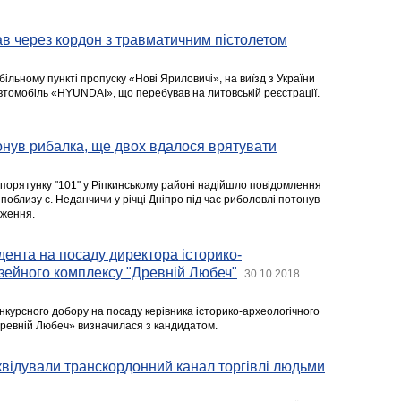
в через кордон з травматичним пістолетом
льному пункті пропуску «Нові Яриловичі», на виїзд з України
томобіль «HYUNDAI», що перебував на литовській реєстрації.
тонув рибалка, ще двох вдалося врятувати
порятунку "101" у Ріпкинському районі надійшло повідомлення
поблизу с. Неданчичи у річці Дніпро під час риболовлі потонув
дження.
ента на посаду директора історико-
зейного комплексу "Древній Любеч"
30.10.2018
нкурсного добору на посаду керівника історико-археологічного
ревній Любеч» визначилася з кандидатом.
відували транскордонний канал торгівлі людьми