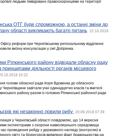
оргівлі людьми ліквідовано правоохоронцями на території
ська ОТГ буде спроможною, а останні зміни до
ану області викликають багато питань
22.10.2018
 Офісу реформ при Чернігівському регіональному відділенні
провели виїзну консультацію у смт.Добрянка.
и Ріпкинського району відвідали обласну раду
з принципами діяльності органів місцевого
20.10.2018 10:22
ня голови обласної ради Ігоря Вдовенка до обласного
 Чернігівщини завітали учні одинадцятих класів та вчителі
кинського району разом із головою Ріпкинської районної ради
ьєрів які незаконно ловили рибу
20.09.2018 07:39
пекція у Чернігівській області повідомляє, що 14 вересня
ними інспекторами з охорони навколишнього середовища
ід час проведення рейду з державного нагляду (контролю) в
нного світу та біоресурсів виявлено факт браконьєрства на