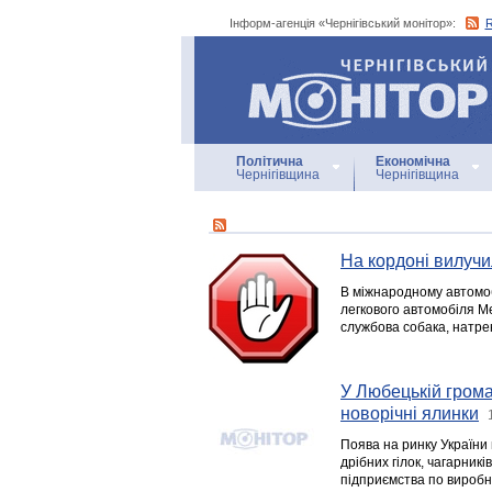
Інформ-агенція «Чернігівський монітор»:
Інформ-агенція
«Чернігівський монітор»
Політична
Економічна
Чернігівщина
Чернігівщина
На кордоні вилуч
В міжнародному автомоб
легкового автомобіля М
службова собака, натре
У Любецькій грома
новорічні ялинки
Поява на ринку України 
дрібних гілок, чагарник
підприємства по виробни