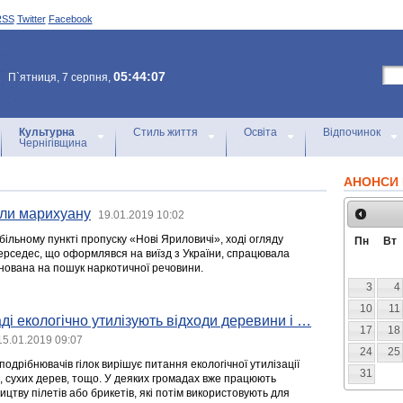
RSS
Twitter
Facebook
05:44:07
П`ятниця, 7 серпня,
Культурна
Стиль життя
Освіта
Відпочинок
Чернігівщина
АНОНСИ 
или марихуану
19.01.2019 10:02
ільному пункті пропуску «Нові Яриловичі», ході огляду
Пн
Вт
ерседес, що оформлявся на виїзд з України, спрацювала
нована на пошук наркотичної речовини.
3
4
10
11
ді екологічно утилізують відходи деревини і …
17
18
15.01.2019 09:07
24
25
подрібнювачів гілок вирішує питання екологічної утилізації
31
ів, сухих дерев, тощо. У деяких громадах вже працюють
цтву пілетів або брикетів, які потім використовують для