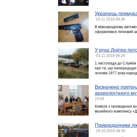
Українець прямува
03.11.2018 08:36
В міжнародному автомобі
оформлявся легковий ав
У річці Дніпро по
03.11.2018 08:28
1 листопада до Служби 
про те, що напередодні 
чоловік 1977 року наро
Визначено претенд
археологічного му
15:08
Комісія з проведення ко
музейного комплексу «Д
Прикордонники лік
26.10.2018 08:30