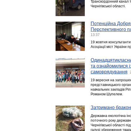
Транскордонний канал т
Чернігівської області.
Потенційна Добрян
Перспективного пл
13:37
19 жовтня консультанти
Асоціації міст України 
Одинадцятикласник
та ознайомилися і
самоврядування
19 вересня на запрошен
представницького органу
навчальних закладів Ріп
Романом Шупелем.
Затримано бракон
Державна екологічна інс
поточного року держав
Чернігівської області п
галузі збереження твари