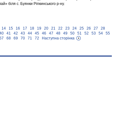
й» біля с. Буянки Ріпкинського р-ну.
14
15
16
17
18
19
20
21
22
23
24
25
26
27
28
40
41
42
43
44
45
46
47
48
49
50
51
52
53
54
55
67
68
69
70
71
72
Наступна сторінка