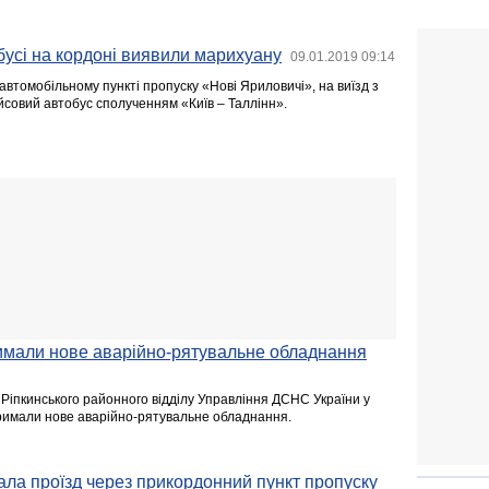
усі на кордоні виявили марихуану
09.01.2019 09:14
втомобільному пункті пропуску «Нові Яриловичі», на виїзд з
совий автобус сполученням «Київ – Таллінн».
имали нове аварійно-рятувальне обладнання
 Ріпкинського районного відділу Управління ДСНС України у
отримали нове аварійно-рятувальне обладнання.
ала проїзд через прикордонний пункт пропуску