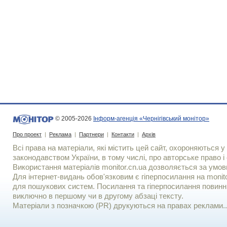
© 2005-2026
Інформ-агенція «Чернігівський монітор»
Про проект
|
Реклама
|
Партнери
|
Контакти
|
Архів
Всі права на матеріали, які містить цей сайт, охороняються у 
законодавством України, в тому числі, про авторське право і 
Використання матерiалiв monitor.cn.ua дозволяється за умов
Для iнтернет-видань обов'язковим є гiперпосилання на monito
для пошукових систем. Посилання та гіперпосилання повинні
виключно в першому чи в другому абзаці тексту.
Матеріали з позначкою (PR) друкуються на правах реклами..