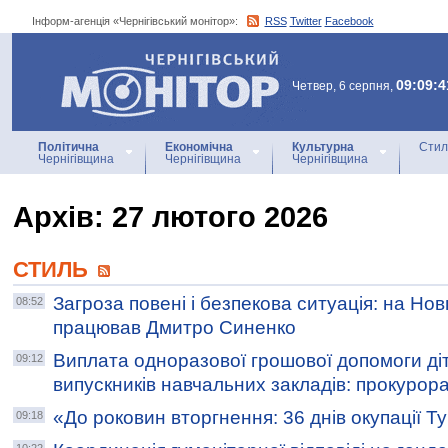
Інформ-агенція «Чернігівський монітор»:
RSS
Twitter
Facebook
Інформ-агенція
«Чернігівський монітор»
09:09:4
Четвер, 6 серпня,
Політична
Економічна
Культурна
Стил
Чернігівщина
Чернігівщина
Чернігівщина
Архiв: 27 лютого 2026
СТИЛЬ
Загроза повені і безпекова ситуація: на Но
08:52
працював Дмитро Синенко
Виплата одноразової грошової допомоги ді
09:12
випускників навчальних закладів: прокурор
«До роковин вторгнення: 36 днів окупації Т
09:18