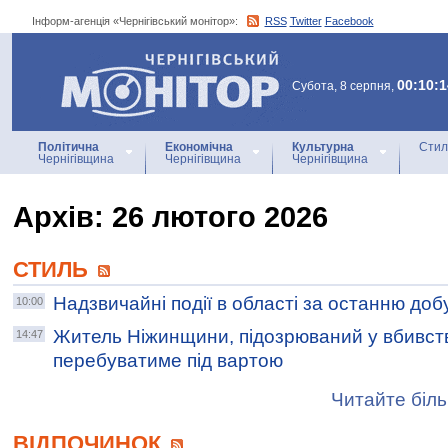
Інформ-агенція «Чернігівський монітор»:
RSS
Twitter
Facebook
Інформ-агенція
«Чернігівський монітор»
00:10:1
Субота, 8 серпня,
Політична
Економічна
Культурна
Стил
Чернігівщина
Чернігівщина
Чернігівщина
Архiв: 26 лютого 2026
СТИЛЬ
Надзвичайні події в області за останню доб
10:00
Житель Ніжинщини, підозрюваний у вбивств
14:47
перебуватиме під вартою
Читайте біль
ВІДПОЧИНОК