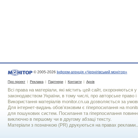
© 2005-2026
Інформ-агенція «Чернігівський монітор»
Про проект
|
Реклама
|
Партнери
|
Контакти
|
Архів
Всі права на матеріали, які містить цей сайт, охороняються у 
законодавством України, в тому числі, про авторське право і 
Використання матерiалiв monitor.cn.ua дозволяється за умов
Для iнтернет-видань обов'язковим є гiперпосилання на monito
для пошукових систем. Посилання та гіперпосилання повинні
виключно в першому чи в другому абзаці тексту.
Матеріали з позначкою (PR) друкуються на правах реклами..