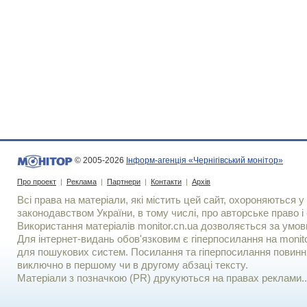
© 2005-2026
Інформ-агенція «Чернігівський монітор»
Про проект
|
Реклама
|
Партнери
|
Контакти
|
Архів
Всі права на матеріали, які містить цей сайт, охороняються у 
законодавством України, в тому числі, про авторське право і 
Використання матерiалiв monitor.cn.ua дозволяється за умов
Для iнтернет-видань обов'язковим є гiперпосилання на monito
для пошукових систем. Посилання та гіперпосилання повинні
виключно в першому чи в другому абзаці тексту.
Матеріали з позначкою (PR) друкуються на правах реклами..