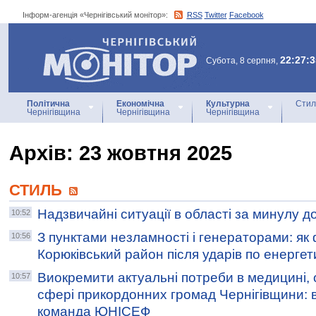
Інформ-агенція «Чернігівський монітор»:
RSS
Twitter
Facebook
Інформ-агенція
«Чернігівський монітор»
22:27:3
Субота, 8 серпня,
Політична
Економічна
Культурна
Стил
Чернігівщина
Чернігівщина
Чернігівщина
Архiв: 23 жовтня 2025
СТИЛЬ
Надзвичайні ситуації в області за минулу д
10:52
З пунктами незламності і генераторами: як
10:56
Корюківський район після ударів по енергет
Виокремити актуальні потреби в медицині, о
10:57
сфері прикордонних громад Чернігівщини: в
команда ЮНІСЕФ