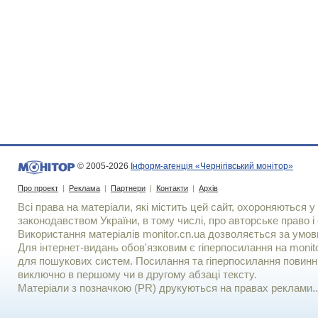
© 2005-2026
Інформ-агенція «Чернігівський монітор»
Про проект
|
Реклама
|
Партнери
|
Контакти
|
Архів
Всі права на матеріали, які містить цей сайт, охороняються у 
законодавством України, в тому числі, про авторське право і 
Використання матерiалiв monitor.cn.ua дозволяється за умов
Для iнтернет-видань обов'язковим є гiперпосилання на monito
для пошукових систем. Посилання та гіперпосилання повинні
виключно в першому чи в другому абзаці тексту.
Матеріали з позначкою (PR) друкуються на правах реклами..