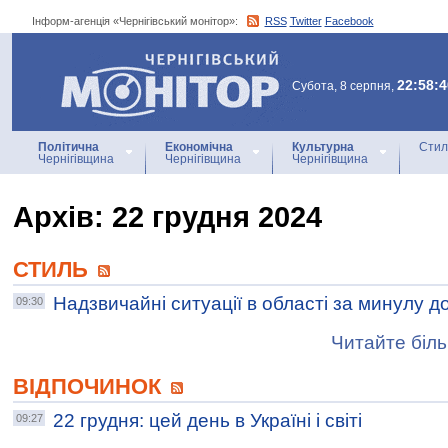
Інформ-агенція «Чернігівський монітор»:
RSS
Twitter
Facebook
Інформ-агенція
«Чернігівський монітор»
22:58:4
Субота, 8 серпня,
Політична
Економічна
Культурна
Стил
Чернігівщина
Чернігівщина
Чернігівщина
Архiв: 22 грудня 2024
СТИЛЬ
Надзвичайні ситуації в області за минулу д
09:30
Читайте біль
ВІДПОЧИНОК
22 грудня: цей день в Україні і світі
09:27