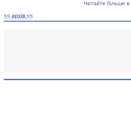
Читайте більше в 
<< архiв <<