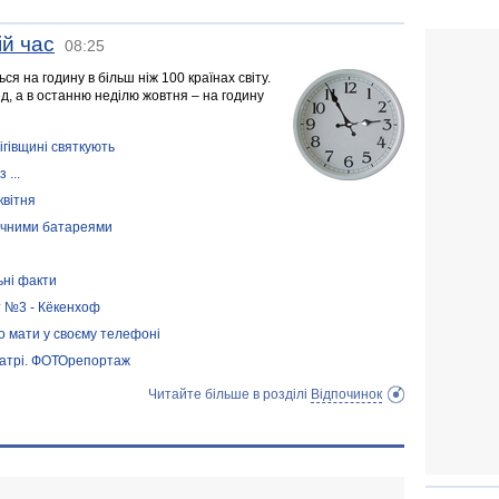
ій час
08:25
ся на годину в більш ніж 100 країнах світу.
д, а в останню неділю жовтня – на годину
гівщині святкують
 ...
квітня
ячними батареями
ьні факти
т №3 - Кёкенхоф
но мати у своєму телефоні
атрі. ФОТОрепортаж
Читайте більше в розділі
Відпочинок