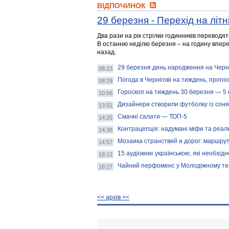
ВІДПОЧИНОК
29 березня - Перехід на літн
Два рази на рік стрілки годинників переводять
В останню неділю березня – на годину впере
назад.
29 березня день народження на Черні
08:23
Погода в Чернігові на тиждень, прогноз
08:29
Гороскоп на тиждень 30 березня — 5 
10:56
Дизайнери створили футболку із сон
13:51
Смачні салати — ТОП-5
14:25
Контрацепція: надумані міфи та реал
14:38
Мозаика странствий и дорог: маршру
14:57
15 аудіокниг українською, які необхід
18:12
Чайний перфоменс у Молодіжному те
18:27
<< архiв <<