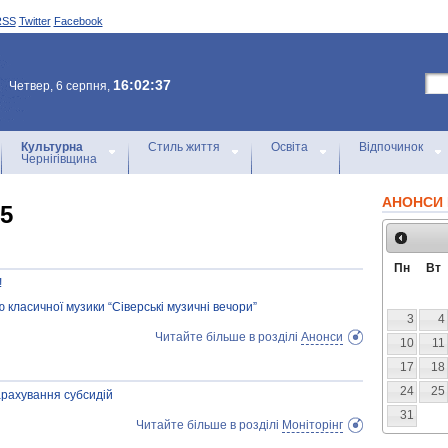
RSS
Twitter
Facebook
16:02:37
Четвер, 6 серпня,
Культурна
Стиль життя
Освіта
Відпочинок
Чернігівщина
АНОНСИ 
15
Пн
Вт
!
класичної музики “Сіверські музичні вечори”
3
4
Читайте більше в розділі
Анонси
10
11
17
18
24
25
арахування субсидій
31
Читайте більше в розділі
Моніторінг