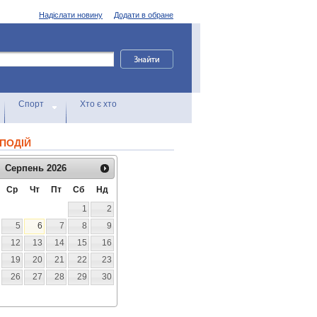
Надіслати новину
Додати в обране
Спорт
Хто є хто
ПОДІЙ
Серпень
2026
Ср
Чт
Пт
Сб
Нд
1
2
5
6
7
8
9
12
13
14
15
16
19
20
21
22
23
26
27
28
29
30