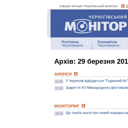
Інформ-агенція «Чернігівський монітор»:
Інформ-агенція
«Чернігівський монітор»
Політична
Економічна
Чернігівщина
Чернігівщина
Архiв: 29 березня 20
АНОНСИ
У Чернігові відбудеться "Годинний біг"
11:00
Закриття ХV Міжнародного фестивалю 
17:00
МОНІТОРІНГ
Що треба знати про новий порядок н
19:10