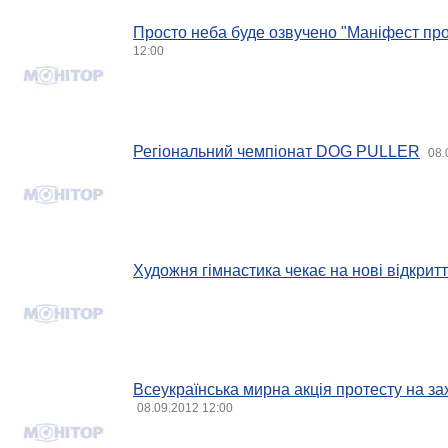
Просто неба буде озвучено "Маніфест про
12:00
Регіональний чемпіонат DOG PULLER
08.
Xудожня гімнастика чекає на нові відкрит
Всеукраїнська мирна акція протесту на за
08.09.2012 12:00