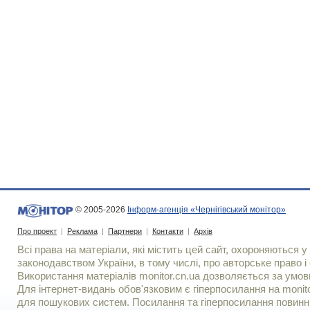
© 2005-2026
Інформ-агенція «Чернігівський монітор»
Про проект
|
Реклама
|
Партнери
|
Контакти
|
Архів
Всі права на матеріали, які містить цей сайт, охороняються у 
законодавством України, в тому числі, про авторське право і 
Використання матерiалiв monitor.cn.ua дозволяється за умов
Для iнтернет-видань обов'язковим є гiперпосилання на monito
для пошукових систем. Посилання та гіперпосилання повинні