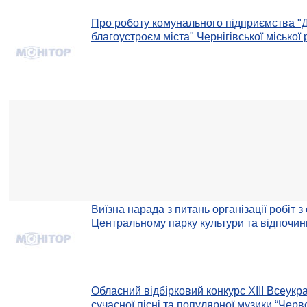
Про роботу комунального підприємства "Д
благоустроєм міста" Чернігівської міської 
Виїзна нарада з питань організації робіт 
Центральному парку культури та відпочин
Обласний відбірковий конкурс ХІІІ Всеук
сучасної пісні та популярної музики “Черв