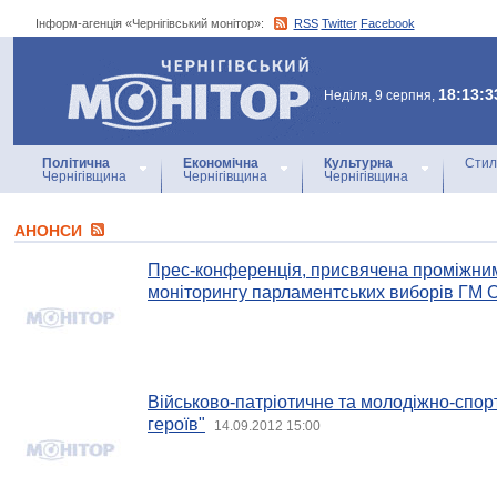
Інформ-агенція «Чернігівський монітор»:
RSS
Twitter
Facebook
Інформ-агенція
«Чернігівський монітор»
18:13:3
Неділя, 9 серпня,
Політична
Економічна
Культурна
Стил
Чернігівщина
Чернігівщина
Чернігівщина
АНОНСИ
Прес-конференція, присвячена проміжни
моніторингу парламентських виборів ГМ
Військово-патріотичне та молодіжно-спор
героїв"
14.09.2012 15:00