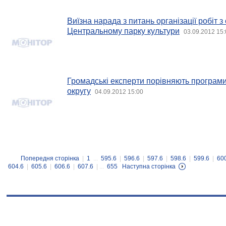
Виїзна нарада з питань організації робіт 
Центральному парку культури
03.09.2012 15:
Громадські експерти порівняють програми
округу
04.09.2012 15:00
Попередня сторінка
|
1
...
595.6
|
596.6
|
597.6
|
598.6
|
599.6
|
60
604.6
|
605.6
|
606.6
|
607.6
| ...
655
Наступна сторінка