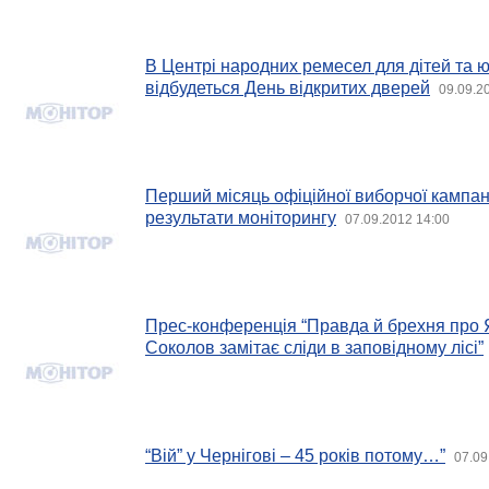
В Центрі народних ремесел для дітей та
відбудеться День відкритих дверей
09.09.2
Перший місяць офіційної виборчої кампані
результати моніторингу
07.09.2012 14:00
Прес-конференція “Правда й брехня про 
Соколов замітає сліди в заповідному лісі”
“Вій” у Чернігові – 45 років потому…”
07.09