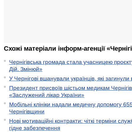
Схожі матеріали інформ-агенції «Черніг
Чернігівська громада стала учасницею проєкту 
Дій. Змінюй»
У Чернігові вшанували українців, які загинули 
Президент присвоїв шістьом медикам Чернігі
«Заслужений лікар України»
Мобільні клініки надали медичну допомогу 65
Чернігівщини
Нові мотиваційні контракти: чіткі терміни служ
гідне забезпечення