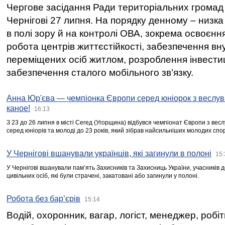
Чергове засідання Ради територіальних громад 
Чернігові 27 липня. На порядку денному – низка
в полі зору й на контролі ОВА, зокрема освоєння
робота центрів життєстійкості, забезпечення вн
переміщених осіб житлом, розроблення інвестиц
забезпечення сталого мобільного зв’язку.
Анна Юр'єва — чемпіонка Європи серед юніорок з веслув
каное!
16:13
З 23 до 26 липня в місті Сегед (Угорщина) відбувся чемпіонат Європи з вес
серед юніорів та молоді до 23 років, який зібрав найсильніших молодих спо
У Чернігові вшанували українців, які загинули в полоні
15:
У Чернігові вшанували пам’ять Захисників та Захисниць України, учасників
цивільних осіб, які були страчені, закатовані або загинули у полоні.
Робота без бар’єрів
15:14
Водій, охоронник, вагар, логіст, менеджер, робі