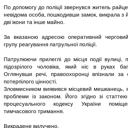
По допомогу до поліції звернувся житель райце
невідома особа, пошкодивши замок, викрала з 
дві ікони та інше майно.
За вказаною адресою оперативний чергови
групу реагування патрульної поліції.
Патрулюючи прилеглі до місця події вулиці, п
підозрілого чоловіка, який ніс в руках баг
Оглянувши речі, правоохоронці впізнали за 
потерпілого цінності.
Зловмисником виявився місцевий мешканець, 
проблеми із законом. Його згідно зі статте
процесуального кодексу України поміщ
тимчасового тримання.
Викрадене вилучено.