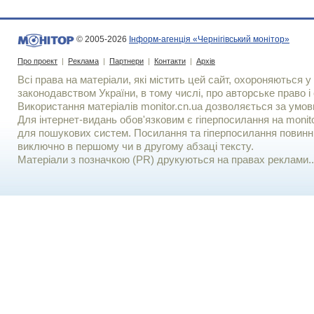
© 2005-2026
Інформ-агенція «Чернігівський монітор»
Про проект
|
Реклама
|
Партнери
|
Контакти
|
Архів
Всі права на матеріали, які містить цей сайт, охороняються у 
законодавством України, в тому числі, про авторське право і 
Використання матерiалiв monitor.cn.ua дозволяється за умов
Для iнтернет-видань обов'язковим є гiперпосилання на monito
для пошукових систем. Посилання та гіперпосилання повинні
виключно в першому чи в другому абзаці тексту.
Матеріали з позначкою (PR) друкуються на правах реклами..