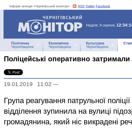
Інформ-агенція «Чернігівський монітор»:
RSS
Twitter
Facebook
Інформ-агенція
«Чернігівський монітор»
12:34:1
Неділя, 9 серпня,
Політична
Економічна
Культурна
Стил
Чернігівщина
Чернігівщина
Чернігівщина
Поліцейські оперативно затримали 
19.01.2019 11:02
—
Група реагування патрульної поліції
відділення зупинила на вулиці підоз
громадянина, який ніс викрадені реч