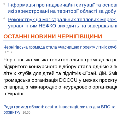
Інформація про надзвичайні ситуації та основн
які зареєстровані на території області за добу
Реконструкція магістральних теплових мереж у
управлінням НЕФКО виходить на завершальн
ОСТАННІ НОВИНИ ЧЕРНІГІВЩИНИ
Чернігівська громада стала учасницею проєкту літніх клуб
17:17
Чернігівська міська територіальна громада за 
відкритого конкурсного відбору стала однією з
літніх клубів для дітей та підлітків «Грай. Дій. З
громадська організація DOCCU у межах проєкту 
співпраці з міжнародною неурядовою організаціє
в Україні.
Рада громад області: освіта, інвестиції, житло для ВПО та
розвитку
16:55