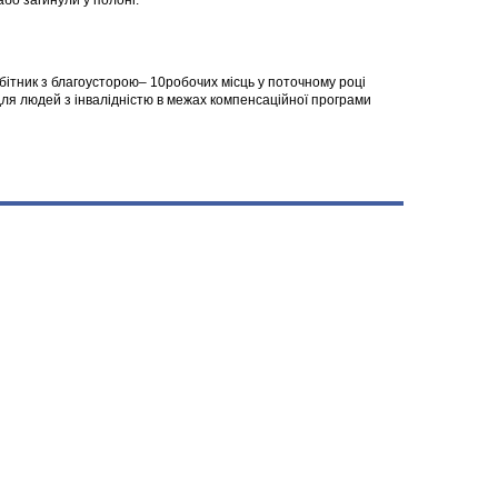
 або загинули у полоні.
робітник з благоусторою– 10робочих місць у поточному році
я людей з інвалідністю в межах компенсаційної програми