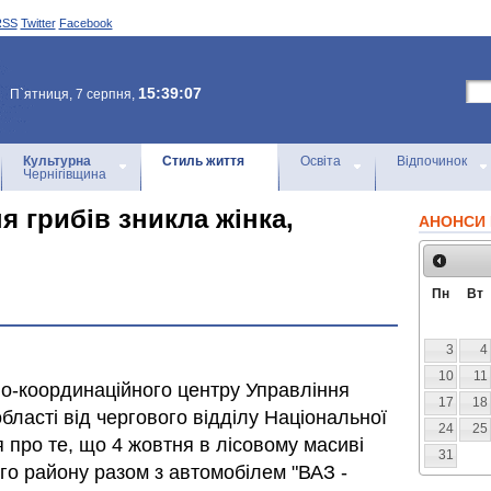
RSS
Twitter
Facebook
15:39:07
П`ятниця, 7 серпня,
Культурна
Стиль життя
Освіта
Відпочинок
Чернігівщина
ня грибів зникла жінка,
АНОНСИ 
Пн
Вт
3
4
10
11
но-координаційного центру Управління
17
18
області від чергового відділу Національної
24
25
 про те, що 4 жовтня в лісовому масиві
31
ого району разом з автомобілем "ВАЗ -