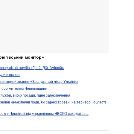
рнігівський монітор»
кту літніх клубів «Грай. Дій. Змінюй»
ули в полоні
нігівщини звання «Заслужений лікар України»
у 655 жителям Чернігівщини
 служби, вибір посади, гідне забезпечення
новні небезпечні події, які зареєстровані на території області
реж у Чернігові під управлінням НЕФКО виходить на