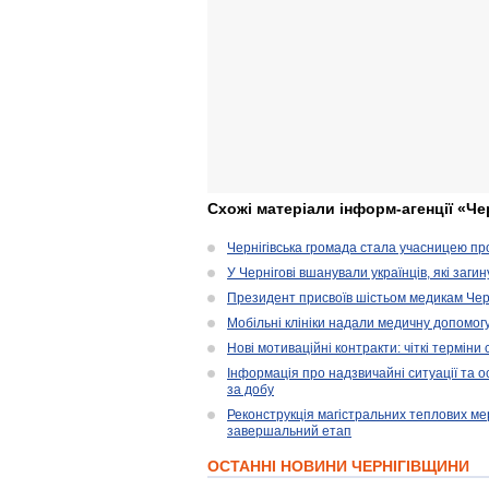
Схожі матеріали інформ-агенції «Че
Чернігівська громада стала учасницею проє
У Чернігові вшанували українців, які загин
Президент присвоїв шістьом медикам Чер
Мобільні клініки надали медичну допомог
Нові мотиваційні контракти: чіткі терміни
Інформація про надзвичайні ситуації та ос
за добу
Реконструкція магістральних теплових ме
завершальний етап
ОСТАННІ НОВИНИ ЧЕРНІГІВЩИНИ