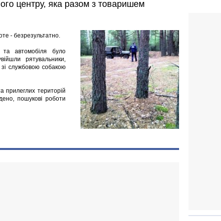
ого центру, яка разом з товаришем
оте - безрезультатно.
 та автомобіля було
увійшли рятувальники,
ги зі службовою собакою
та прилеглих територій
йдено, пошукові роботи