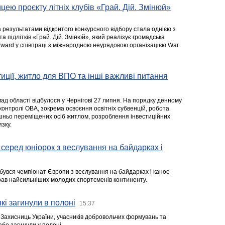
цею проєкту літніх клубів «Грай. Дій. Змінюй»
а результатами відкритого конкурсного відбору стала однією з
та підлітків «Грай. Дій. Змінюй», який реалізує громадська
rward у співпраці з міжнародною неурядовою організацією War
стиції, житло для ВПО та інші важливі питання
ад області відбулося у Чернігові 27 липня. На порядку денному
 контролі ОВА, зокрема освоєння освітніх субвенцій, робота
ішньо переміщених осіб житлом, розроблення інвестиційних
зку.
серед юніорок з веслування на байдарках і
ідбувся чемпіонат Європи з веслування на байдарках і каное
ібрав найсильніших молодих спортсменів континенту.
кі загинули в полоні
15:37
а Захисниць України, учасників добровольчих формувань та