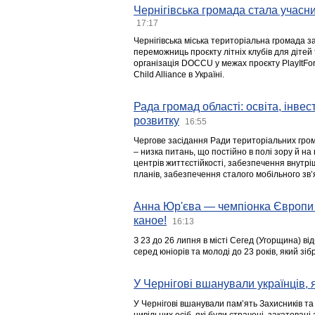
Чернігівська громада стала учасни
17:17
Чернігівська міська територіальна громада з
переможниць проєкту літніх клубів для дітей 
організація DOCCU у межах проєкту PlayItFo
Child Alliance в Україні.
Рада громад області: освіта, інве
розвитку
16:55
Чергове засідання Ради територіальних гром
– низка питань, що постійно в полі зору й на
центрів життєстійкості, забезпечення внутр
планів, забезпечення сталого мобільного зв’я
Анна Юр'єва — чемпіонка Європи 
каное!
16:13
З 23 до 26 липня в місті Сегед (Угорщина) в
серед юніорів та молоді до 23 років, який з
У Чернігові вшанували українців, я
У Чернігові вшанували пам’ять Захисників т