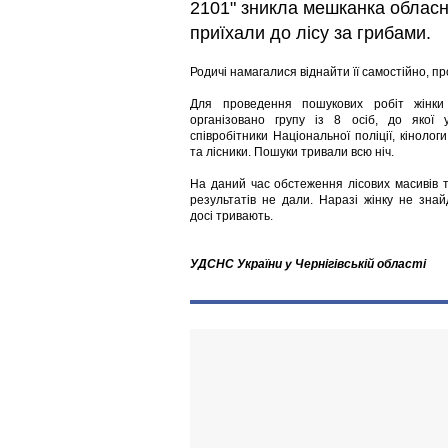
2101" зникла мешканка обласн
приїхали до лісу за грибами.
Родичі намагалися віднайти її самостійно, пр
Для проведення пошукових робіт жінки
організовано групу із 8 осіб, до якої 
співробітники Національної поліції, кіноло
та лісники. Пошуки тривали всю ніч.
На даний час обстеження лісових масивів 
результатів не дали. Наразі жінку не зна
досі тривають.
УДСНС України у Чернігівській області