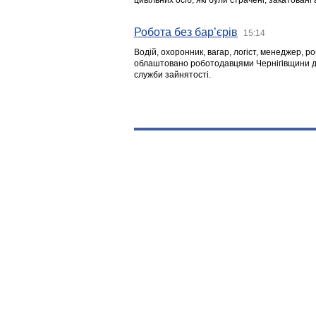
цивільних осіб, які були страчені, закатовані
Робота без бар’єрів
15:14
Водій, охоронник, вагар, логіст, менеджер, 
облаштовано роботодавцями Чернігівщини дл
служби зайнятості.