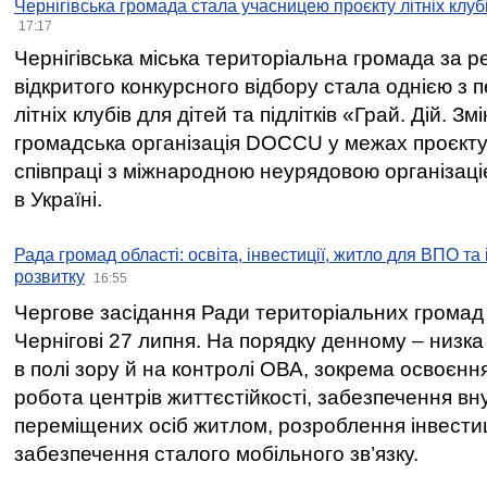
Чернігівська громада стала учасницею проєкту літніх клуб
17:17
Чернігівська міська територіальна громада за 
відкритого конкурсного відбору стала однією з
літніх клубів для дітей та підлітків «Грай. Дій. З
громадська організація DOCCU у межах проєкту 
співпраці з міжнародною неурядовою організаціє
в Україні.
Рада громад області: освіта, інвестиції, житло для ВПО та
розвитку
16:55
Чергове засідання Ради територіальних громад 
Чернігові 27 липня. На порядку денному – низка
в полі зору й на контролі ОВА, зокрема освоєння
робота центрів життєстійкості, забезпечення вн
переміщених осіб житлом, розроблення інвестиц
забезпечення сталого мобільного зв’язку.