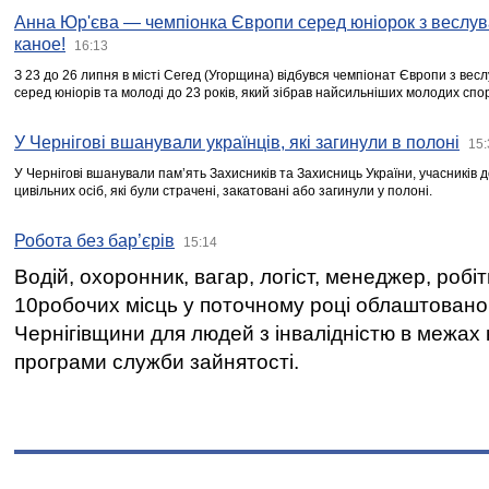
Анна Юр'єва — чемпіонка Європи серед юніорок з веслув
каное!
16:13
З 23 до 26 липня в місті Сегед (Угорщина) відбувся чемпіонат Європи з вес
серед юніорів та молоді до 23 років, який зібрав найсильніших молодих спо
У Чернігові вшанували українців, які загинули в полоні
15:
У Чернігові вшанували пам’ять Захисників та Захисниць України, учасників
цивільних осіб, які були страчені, закатовані або загинули у полоні.
Робота без бар’єрів
15:14
Водій, охоронник, вагар, логіст, менеджер, робі
10робочих місць у поточному році облаштован
Чернігівщини для людей з інвалідністю в межах
програми служби зайнятості.