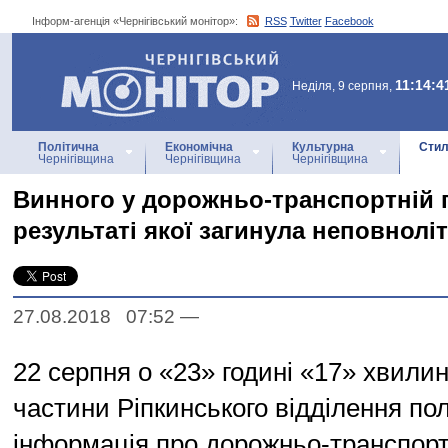
Інформ-агенція «Чернігівський монітор»:
RSS
Twitter
Facebook
Інформ-агенція
«Чернігівський монітор»
11:14:4
Неділя, 9 серпня,
Політична
Економічна
Культурна
Стил
Чернігівщина
Чернігівщина
Чернігівщина
Винного у дорожньо-транспортній п
результаті якої загинула неповнолі
27.08.2018 07:52
—
22 серпня о «23» годині «17» хвилин
частини Ріпкинського відділення пол
інформація про дорожньо-транспорт