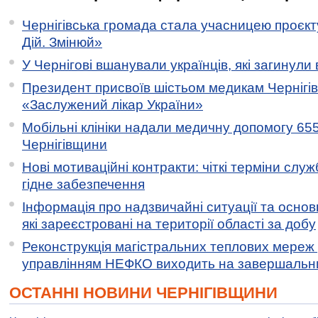
Чернігівська громада стала учасницею проєкту 
Дій. Змінюй»
У Чернігові вшанували українців, які загинули 
Президент присвоїв шістьом медикам Чернігі
«Заслужений лікар України»
Мобільні клініки надали медичну допомогу 65
Чернігівщини
Нові мотиваційні контракти: чіткі терміни служ
гідне забезпечення
Інформація про надзвичайні ситуації та основн
які зареєстровані на території області за добу
Реконструкція магістральних теплових мереж у
управлінням НЕФКО виходить на завершальн
ОСТАННІ НОВИНИ ЧЕРНІГІВЩИНИ