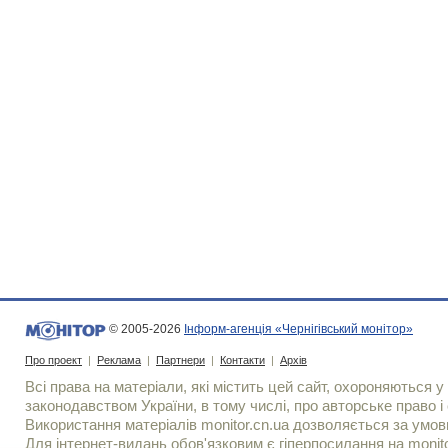
© 2005-2026
Інформ-агенція «Чернігівський монітор»
Про проект
|
Реклама
|
Партнери
|
Контакти
|
Архів
Всі права на матеріали, які містить цей сайт, охороняються у 
законодавством України, в тому числі, про авторське право і 
Використання матерiалiв monitor.cn.ua дозволяється за умов
Для iнтернет-видань обов'язковим є гiперпосилання на monito