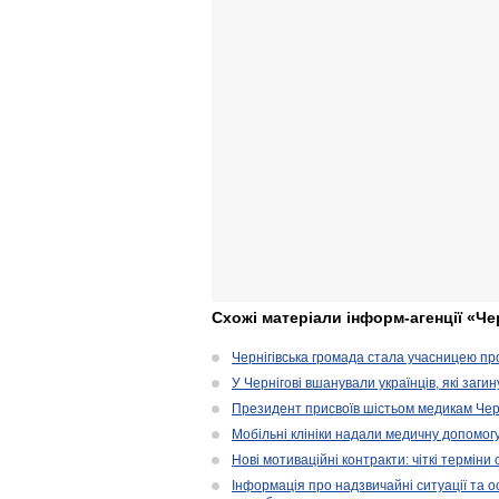
Схожі матеріали інформ-агенції «Че
Чернігівська громада стала учасницею проє
У Чернігові вшанували українців, які загин
Президент присвоїв шістьом медикам Чер
Мобільні клініки надали медичну допомог
Нові мотиваційні контракти: чіткі терміни
Інформація про надзвичайні ситуації та ос