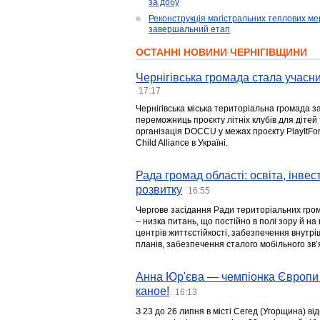
за добу
Реконструкція магістральних теплових ме
завершальний етап
ОСТАННІ НОВИНИ ЧЕРНІГІВЩИНИ
Чернігівська громада стала учасни
17:17
Чернігівська міська територіальна громада з
переможниць проєкту літніх клубів для дітей 
організація DOCCU у межах проєкту PlayItFo
Child Alliance в Україні.
Рада громад області: освіта, інве
розвитку
16:55
Чергове засідання Ради територіальних гром
– низка питань, що постійно в полі зору й на
центрів життєстійкості, забезпечення внутр
планів, забезпечення сталого мобільного зв’я
Анна Юр'єва — чемпіонка Європи 
каное!
16:13
З 23 до 26 липня в місті Сегед (Угорщина) в