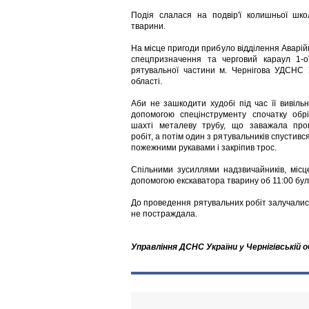
Подія слалася на подвір'ї колишньої шк
тварини.
На місце пригоди прибуло відділення Аварій
спецпризначення та черговий караул 1-о
рятувальної частини м. Чернігова УДСНС У
області.
Аби не зашкодити худобі під час її вивіль
допомогою спецінструменту спочатку обрі
шахті металеву трубу, що заважала про
робіт, а потім один з рятувальників спустився
пожежними рукавами і закріпив трос.
Спільними зусиллями надзвичайників, місц
допомогою екскаватора тварину об 11:00 бул
До проведення рятувальних робіт залучались
не постраждала.
Управління ДСНС України у Чернігівській 