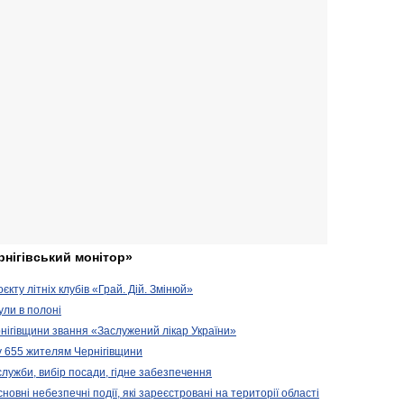
рнігівський монітор»
кту літніх клубів «Грай. Дій. Змінюй»
ули в полоні
нігівщини звання «Заслужений лікар України»
у 655 жителям Чернігівщини
 служби, вибір посади, гідне забезпечення
новні небезпечні події, які зареєстровані на території області