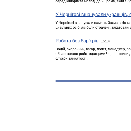
серед юніорів та молоді до 23 років, який з
У Чернігові вшанували українців, я
У Чернігові вшанували пам’ять Захисників т
цивільних осіб, які були страчені, закатовані
Робота без бар’єрів
15:14
Водій, охоронник, вагар, логіст, менеджер, 
облаштовано роботодавцями Чернігівщини дл
служби зайнятості.