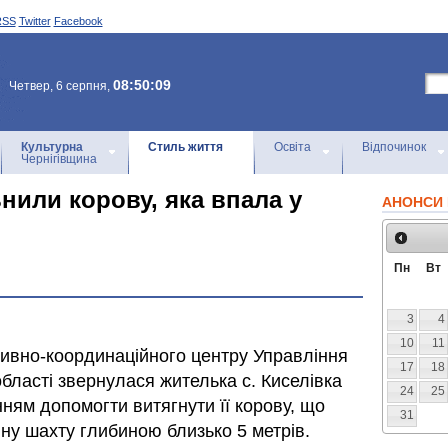
RSS
Twitter
Facebook
08:50:09
Четвер, 6 серпня,
Культурна
Стиль життя
Освіта
Відпочинок
Чернігівщина
нили корову, яка впала у
АНОНСИ 
Пн
Вт
3
4
10
11
тивно-координаційного центру Управління
17
18
області звернулася жителька с. Киселівка
24
25
нням допомогти витягнути її корову, що
31
ну шахту глибиною близько 5 метрів.