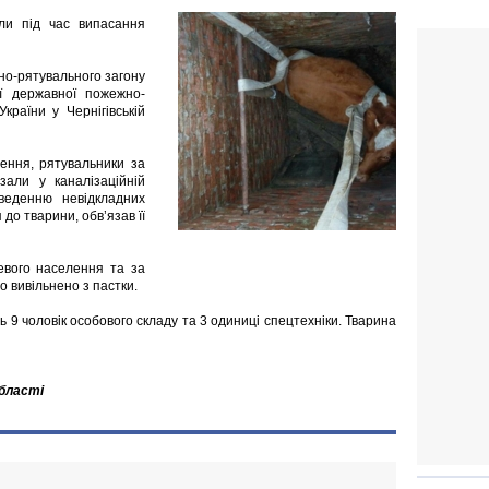
оли під час випасання
но-рятувального загону
ї державної пожежно-
країни у Чернігівській
нення, рятувальники за
зали у каналізаційній
веденню невідкладних
 до тварини, обв’язав її
евого населення та за
о вивільнено з пастки.
 9 чоловік особового складу та 3 одиниці спецтехніки. Тварина
області