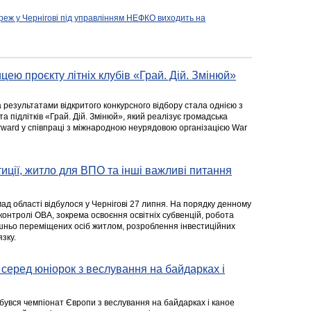
реж у Чернігові під управлінням НЕФКО виходить на
цею проєкту літніх клубів «Грай. Дій. Змінюй»
а результатами відкритого конкурсного відбору стала однією з
та підлітків «Грай. Дій. Змінюй», який реалізує громадська
rward у співпраці з міжнародною неурядовою організацією War
стиції, житло для ВПО та інші важливі питання
ад області відбулося у Чернігові 27 липня. На порядку денному
 контролі ОВА, зокрема освоєння освітніх субвенцій, робота
ішньо переміщених осіб житлом, розроблення інвестиційних
зку.
серед юніорок з веслування на байдарках і
ідбувся чемпіонат Європи з веслування на байдарках і каное