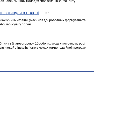
ібрав найсильніших молодих спортсменів континенту.
кі загинули в полоні
15:37
а Захисниць України, учасників добровольчих формувань та
 або загинули у полоні.
робітник з благоусторою– 10робочих місць у поточному році
я людей з інвалідністю в межах компенсаційної програми