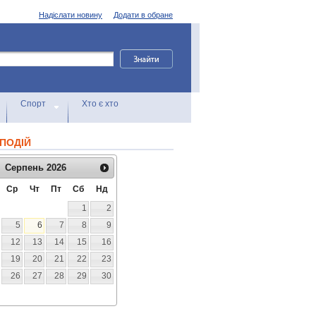
Надіслати новину
Додати в обране
Спорт
Хто є хто
ПОДІЙ
Серпень
2026
Ср
Чт
Пт
Сб
Нд
1
2
5
6
7
8
9
12
13
14
15
16
19
20
21
22
23
26
27
28
29
30