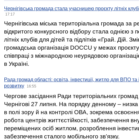
Чернігівська громада стала учасницею проєкту літніх клуб
17:17
Чернігівська міська територіальна громада за 
відкритого конкурсного відбору стала однією з
літніх клубів для дітей та підлітків «Грай. Дій. З
громадська організація DOCCU у межах проєкту 
співпраці з міжнародною неурядовою організаціє
в Україні.
Рада громад області: освіта, інвестиції, житло для ВПО та
розвитку
16:55
Чергове засідання Ради територіальних громад 
Чернігові 27 липня. На порядку денному – низка
в полі зору й на контролі ОВА, зокрема освоєння
робота центрів життєстійкості, забезпечення вн
переміщених осіб житлом, розроблення інвестиц
забезпечення сталого мобільного зв’язку.