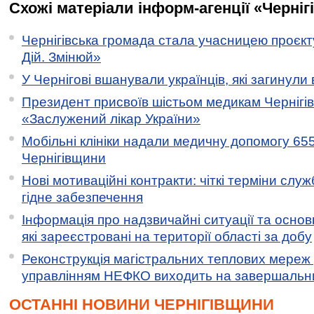
Схожі матеріали інформ-агенції «Черніг
Чернігівська громада стала учасницею проєкту 
Дій. Змінюй»
У Чернігові вшанували українців, які загинули 
Президент присвоїв шістьом медикам Чернігі
«Заслужений лікар України»
Мобільні клініки надали медичну допомогу 65
Чернігівщини
Нові мотиваційні контракти: чіткі терміни служ
гідне забезпечення
Інформація про надзвичайні ситуації та основн
які зареєстровані на території області за добу
Реконструкція магістральних теплових мереж у
управлінням НЕФКО виходить на завершальн
ОСТАННІ НОВИНИ ЧЕРНІГІВЩИНИ