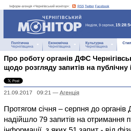
Інформ-агенція «Чернігівський монітор»:
RSS
Twitter
Facebook
Інформ-агенція
«Чернігівський монітор»
15:28:5
Неділя, 9 серпня,
Політична
Економічна
Культурна
Стил
Чернігівщина
Чернігівщина
Чернігівщина
Про роботу органів ДФС Чернігівськ
щодо розгляду запитів на публічну
21.09.2017 09:21
—
Агенцiя
Протягом січня – серпня до органів
надійшло 79 запитів на отримання п
інформації, з яких 51 запит - від фіз