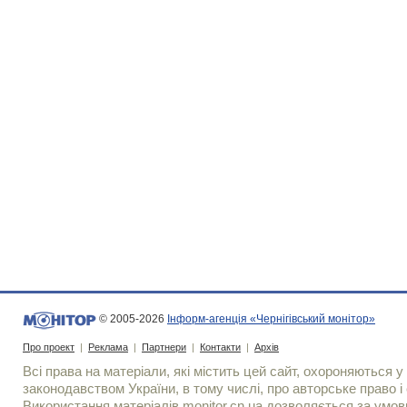
© 2005-2026
Інформ-агенція «Чернігівський монітор»
Про проект
|
Реклама
|
Партнери
|
Контакти
|
Архів
Всі права на матеріали, які містить цей сайт, охороняються у 
законодавством України, в тому числі, про авторське право і 
Використання матерiалiв monitor.cn.ua дозволяється за умов