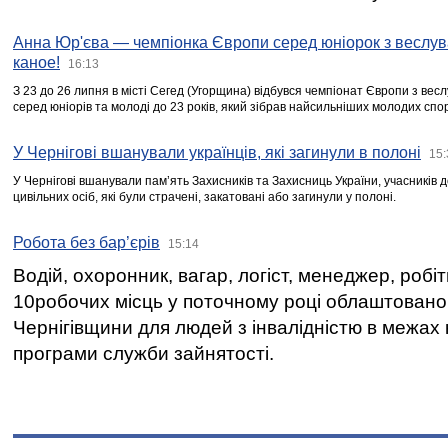
Анна Юр'єва — чемпіонка Європи серед юніорок з веслув
каное!
16:13
З 23 до 26 липня в місті Сегед (Угорщина) відбувся чемпіонат Європи з вес
серед юніорів та молоді до 23 років, який зібрав найсильніших молодих спо
У Чернігові вшанували українців, які загинули в полоні
15:
У Чернігові вшанували пам’ять Захисників та Захисниць України, учасників
цивільних осіб, які були страчені, закатовані або загинули у полоні.
Робота без бар’єрів
15:14
Водій, охоронник, вагар, логіст, менеджер, робі
10робочих місць у поточному році облаштован
Чернігівщини для людей з інвалідністю в межах
програми служби зайнятості.