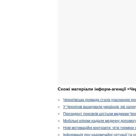
Схожі матеріали інформ-агенції «Че
Чернігівська громада стала учасницею проє
У Чернігові вшанували українців, які загин
Президент присвоїв шістьом медикам Чер
Мобільні клініки надали медичну допомог
Нові мотиваційні контракти: чіткі терміни
Інформація про надзвичайні ситуації та ос