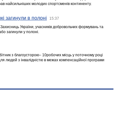
ібрав найсильніших молодих спортсменів континенту.
кі загинули в полоні
15:37
а Захисниць України, учасників добровольчих формувань та
 або загинули у полоні.
робітник з благоусторою– 10робочих місць у поточному році
я людей з інвалідністю в межах компенсаційної програми