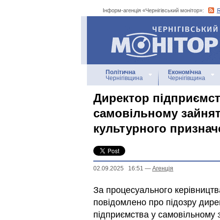
Інформ-агенція «Чернігівський монітор»:
Інформ-агенція
«Чернігівський монітор»
Політична
Економічна
Чернігівщина
Чернігівщина
Директор підприємст
самовільному зайнят
культурного признач
02.09.2025 16:51
—
Агенцiя
За процесуального керівництв
повідомлено про підозру дире
підприємства у самовільному 