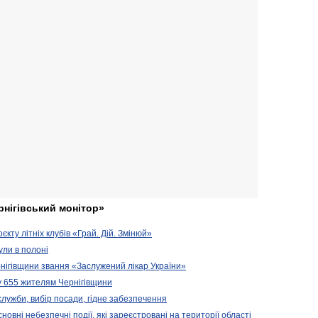
рнігівський монітор»
кту літніх клубів «Грай. Дій. Змінюй»
ули в полоні
нігівщини звання «Заслужений лікар України»
у 655 жителям Чернігівщини
 служби, вибір посади, гідне забезпечення
новні небезпечні події, які зареєстровані на території області