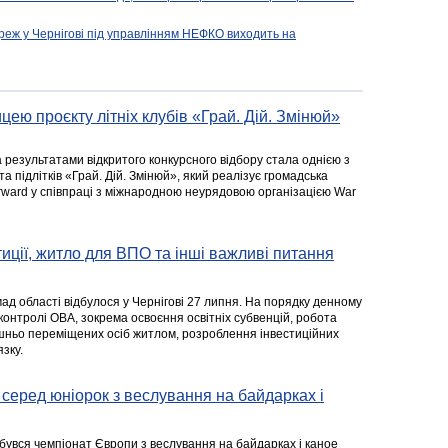
реж у Чернігові під управлінням НЕФКО виходить на
цею проєкту літніх клубів «Грай. Дій. Змінюй»
а результатами відкритого конкурсного відбору стала однією з
та підлітків «Грай. Дій. Змінюй», який реалізує громадська
rward у співпраці з міжнародною неурядовою організацією War
стиції, житло для ВПО та інші важливі питання
ад області відбулося у Чернігові 27 липня. На порядку денному
 контролі ОВА, зокрема освоєння освітніх субвенцій, робота
ішньо переміщених осіб житлом, розроблення інвестиційних
зку.
серед юніорок з веслування на байдарках і
ідбувся чемпіонат Європи з веслування на байдарках і каное