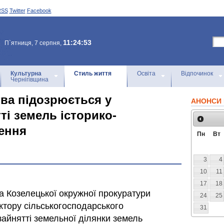
RSS
Twitter
Facebook
11:24:53
П`ятниця, 7 серпня,
Культурна
Стиль життя
Освіта
Відпочинок
Чернігівщина
ва підозрюється у
АНОНСИ 
ті земель історико-
ення
Пн
Вт
3
4
10
11
17
18
а Козелецької окружної прокуратури
24
25
ктору сільськогосподарського
31
зайнятті земельної ділянки земель