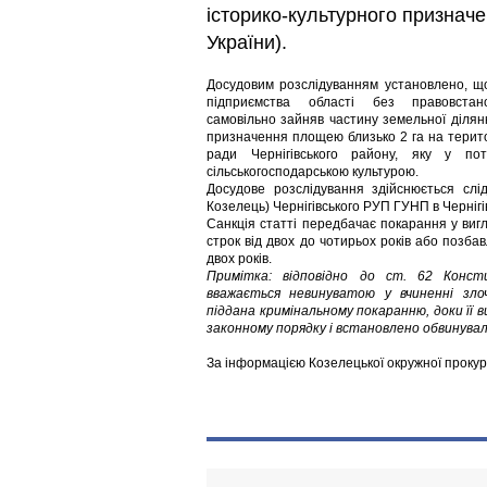
історико-культурного призначен
України).
Досудовим розслідуванням установлено, щ
підприємства області без правовстан
самовільно зайняв частину земельної ділянк
призначення площею близько 2 га на територі
ради Чернігівського району, яку у по
сільськогосподарською культурою.
Досудове розслідування здійснюється с
Козелець) Чернігівського РУП ГУНП в Чернігів
Санкція статті передбачає покарання у виг
строк від двох до чотирьох років або позба
двох років.
Примітка: відповідно до ст. 62 Конст
вважається невинуватою у вчиненні зл
піддана кримінальному покаранню, доки її в
законному порядку і встановлено обвинувал
За інформацією Козелецької окружної проку