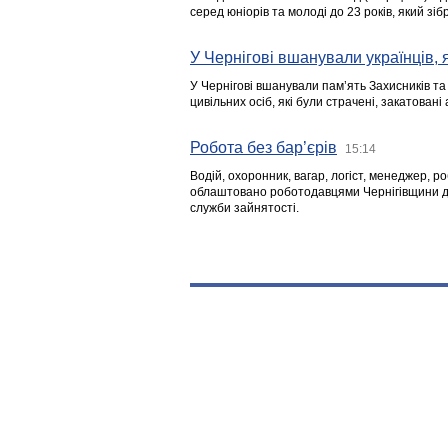
серед юніорів та молоді до 23 років, який з
У Чернігові вшанували українців, я
У Чернігові вшанували пам’ять Захисників т
цивільних осіб, які були страчені, закатовані
Робота без бар’єрів
15:14
Водій, охоронник, вагар, логіст, менеджер, 
облаштовано роботодавцями Чернігівщини дл
служби зайнятості.