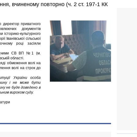
ня, вчиненому повторно (ч. 2 ст. 197-1 КК
о директор приватного
овлюючих документів
и історико-культурного
ї Іванівської сільської
точному році засіяли
лідчими СВ ВП №1 (м.
ській області.
ляді обмеження волі на
влення волі на строк до
итуції України особа
очину і не може бути
ину не буде доведено в
ьним вироком суду.
ратури