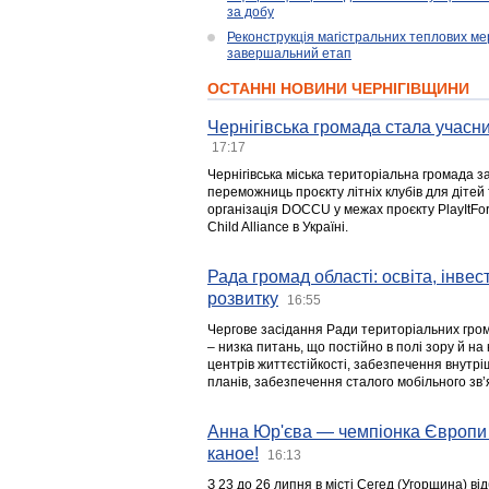
за добу
Реконструкція магістральних теплових ме
завершальний етап
ОСТАННІ НОВИНИ ЧЕРНІГІВЩИНИ
Чернігівська громада стала учасни
17:17
Чернігівська міська територіальна громада з
переможниць проєкту літніх клубів для дітей 
організація DOCCU у межах проєкту PlayItFo
Child Alliance в Україні.
Рада громад області: освіта, інве
розвитку
16:55
Чергове засідання Ради територіальних гром
– низка питань, що постійно в полі зору й на
центрів життєстійкості, забезпечення внутр
планів, забезпечення сталого мобільного зв’я
Анна Юр'єва — чемпіонка Європи 
каное!
16:13
З 23 до 26 липня в місті Сегед (Угорщина) в