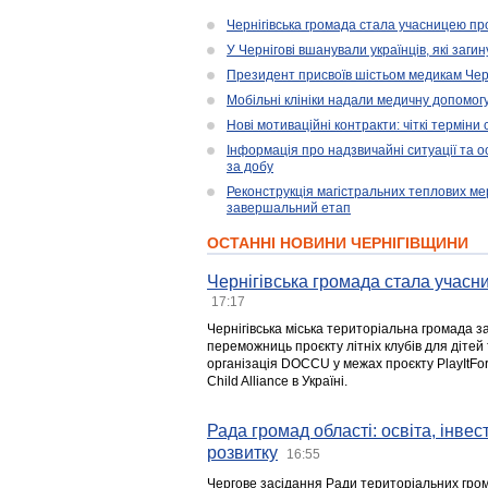
Чернігівська громада стала учасницею проє
У Чернігові вшанували українців, які загин
Президент присвоїв шістьом медикам Чер
Мобільні клініки надали медичну допомог
Нові мотиваційні контракти: чіткі терміни
Інформація про надзвичайні ситуації та ос
за добу
Реконструкція магістральних теплових ме
завершальний етап
ОСТАННІ НОВИНИ ЧЕРНІГІВЩИНИ
Чернігівська громада стала учасни
17:17
Чернігівська міська територіальна громада з
переможниць проєкту літніх клубів для дітей 
організація DOCCU у межах проєкту PlayItFo
Child Alliance в Україні.
Рада громад області: освіта, інве
розвитку
16:55
Чергове засідання Ради територіальних гром