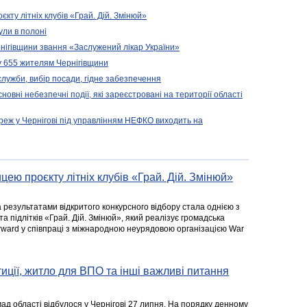
кту літніх клубів «Грай. Дій. Змінюй»
ули в полоні
нігівщини звання «Заслужений лікар України»
у 655 жителям Чернігівщини
 служби, вибір посади, гідне забезпечення
новні небезпечні події, які зареєстровані на території області
реж у Чернігові під управлінням НЕФКО виходить на
цею проєкту літніх клубів «Грай. Дій. Змінюй»
а результатами відкритого конкурсного відбору стала однією з
та підлітків «Грай. Дій. Змінюй», який реалізує громадська
rward у співпраці з міжнародною неурядовою організацією War
стиції, житло для ВПО та інші важливі питання
ад області відбулося у Чернігові 27 липня. На порядку денному