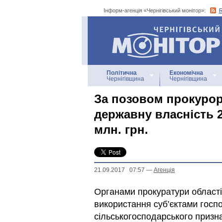
Інформ-агенція «Чернігівський монітор»:
Інформ-агенція
«Чернігівський монітор»
Політична
Економічна
Чернігівщина
Чернігівщина
За позовом прокурор
державну власність 2
млн. грн.
21.09.2017 07:57
—
Агенцiя
Органами прокуратури області
використання суб’єктами гос
сільськогосподарського призн