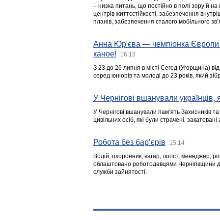
– низка питань, що постійно в полі зору й на
центрів життєстійкості, забезпечення внутр
планів, забезпечення сталого мобільного зв’я
Анна Юр'єва — чемпіонка Європи 
каное!
16:13
З 23 до 26 липня в місті Сегед (Угорщина) в
серед юніорів та молоді до 23 років, який з
У Чернігові вшанували українців, я
У Чернігові вшанували пам’ять Захисників т
цивільних осіб, які були страчені, закатовані
Робота без бар’єрів
15:14
Водій, охоронник, вагар, логіст, менеджер, 
облаштовано роботодавцями Чернігівщини дл
служби зайнятості.