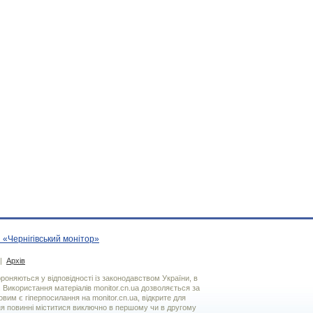
 «Чернігівський монітор»
|
Архів
хороняються у відповідності із законодавством України, в
. Використання матерiалiв monitor.cn.ua дозволяється за
вим є гiперпосилання на monitor.cn.ua, відкрите для
я повинні міститися виключно в першому чи в другому