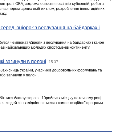
 контролі ОВА, зокрема освоєння освітніх субвенцій, робота
ішньо переміщених осіб житлом, розроблення інвестиційних
зку.
серед юніорок з веслування на байдарках і
ідбувся чемпіонат Європи з веслування на байдарках і каное
ібрав найсильніших молодих спортсменів континенту.
кі загинули в полоні
15:37
а Захисниць України, учасників добровольчих формувань та
 або загинули у полоні.
робітник з благоусторою– 10робочих місць у поточному році
я людей з інвалідністю в межах компенсаційної програми