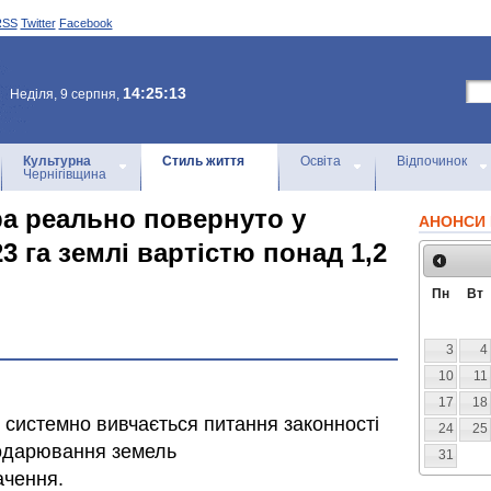
RSS
Twitter
Facebook
14:25:13
Неділя, 9 серпня,
Культурна
Стиль життя
Освіта
Відпочинок
Чернігівщина
а реально повернуто у
АНОНСИ 
3 га землі вартістю понад 1,2
Пн
Вт
3
4
10
11
17
18
 системно вивчається питання законності
24
25
подарювання земель
31
ачення.