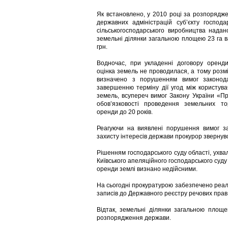
Як встановлено, у 2010 році за розпорядже
державних адміністрацій суб’єкту госпо
сільськогосподарського виробництва надан
земельні ділянки загальною площею 23 га в
грн.
Водночас, при укладенні договору оренд
оцінка земель не проводилася, а тому розм
визначено з порушенням вимог законода
завершенню терміну дії угод між користув
земель, всупереч вимог Закону України «П
обов’язковості проведення земельних то
оренди до 20 років.
Реагуючи на виявлені порушення вимог з
захисту інтересів держави прокурор звернувс
Рішенням господарського суду області, ухв
Київського апеляційного господарського суду
оренди землі визнано недійсними.
На сьогодні прокуратурою забезпечено реал
записів до Державного реєстру речових прав
Відтак, земельні ділянки загальною площ
розпорядження держави.