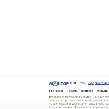
© 2005-2026
Інформ-агенція
Про проект
|
Реклама
|
Партнери
|
Контакти
Всі права на матеріали, які містить цей сайт, о
тому числі, про авторське право і суміжні права
умови посилання. Для iнтернет-видань обов'язко
пошукових систем. Посилання та гіперпосиланн