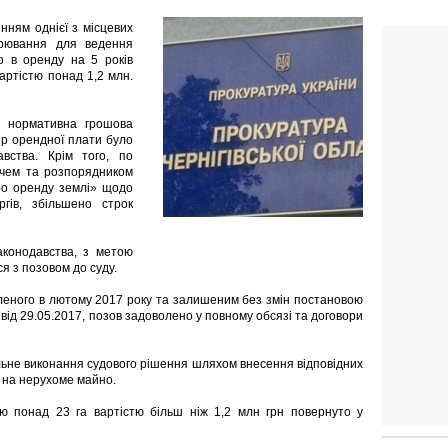
нням однієї з місцевих
дарювання для ведення
о в оренду на 5 років
артістю понад 1,2 млн.
и нормативна грошова
ір орендної плати було
вства. Крім того, по
ачем та розпорядником
ро оренду землі» щодо
ргів, збільшено строк
аконодавства, з метою
я з позовом до суду.
аленого в лютому 2017 року та залишеним без змін постановою
 від 29.05.2017, позов задоволено у повному обсязі та договори
ьне виконання судового рішення шляхом внесення відповідних
 на нерухоме майно.
ею понад 23 га вартістю більш ніж 1,2 млн грн повернуто у