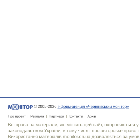
© 2005-2026
Інформ-агенція «Чернігівський монітор»
Про проект
|
Реклама
|
Партнери
|
Контакти
|
Архів
Всі права на матеріали, які містить цей сайт, охороняються у 
законодавством України, в тому числі, про авторське право і 
Використання матерiалiв monitor.cn.ua дозволяється за умов