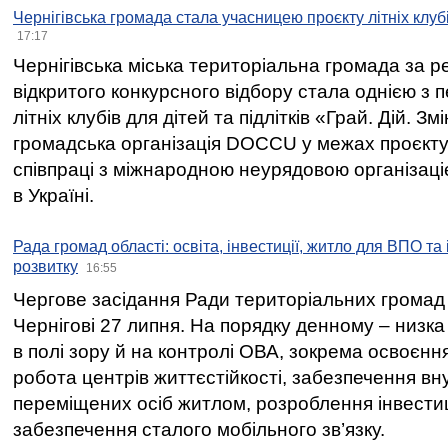
Чернігівська громада стала учасницею проєкту літніх клуб
17:17
Чернігівська міська територіальна громада за 
відкритого конкурсного відбору стала однією з
літніх клубів для дітей та підлітків «Грай. Дій. З
громадська організація DOCCU у межах проєкту 
співпраці з міжнародною неурядовою організаціє
в Україні.
Рада громад області: освіта, інвестиції, житло для ВПО та
розвитку
16:55
Чергове засідання Ради територіальних громад 
Чернігові 27 липня. На порядку денному – низка
в полі зору й на контролі ОВА, зокрема освоєння
робота центрів життєстійкості, забезпечення вн
переміщених осіб житлом, розроблення інвестиц
забезпечення сталого мобільного зв’язку.