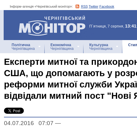
Інформ-агенція «Чернігівський монітор»:
RSS
Twitter
Facebook
Інформ-агенція
«Чернігівський монітор»
13:41
П`ятниця, 7 серпня,
Політична
Економічна
Культурна
Стил
Чернігівщина
Чернігівщина
Чернігівщина
Експерти митної та прикордо
США, що допомагають у розр
реформи митної служби Украї
відвідали митний пост "Нові
04.07.2016 07:07
—