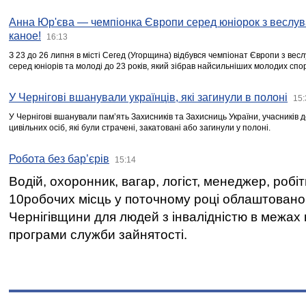
Анна Юр'єва — чемпіонка Європи серед юніорок з веслув
каное!
16:13
З 23 до 26 липня в місті Сегед (Угорщина) відбувся чемпіонат Європи з вес
серед юніорів та молоді до 23 років, який зібрав найсильніших молодих спо
У Чернігові вшанували українців, які загинули в полоні
15:
У Чернігові вшанували пам’ять Захисників та Захисниць України, учасників
цивільних осіб, які були страчені, закатовані або загинули у полоні.
Робота без бар’єрів
15:14
Водій, охоронник, вагар, логіст, менеджер, робі
10робочих місць у поточному році облаштован
Чернігівщини для людей з інвалідністю в межах
програми служби зайнятості.