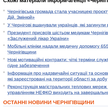
Схожі матеріали інформ-агенції «Черніг
Чернігівська громада стала учасницею проєкту 
Дій. Змінюй»
У Чернігові вшанували українців, які загинули 
Президент присвоїв шістьом медикам Чернігі
«Заслужений лікар України»
Мобільні клініки надали медичну допомогу 65
Чернігівщини
Нові мотиваційні контракти: чіткі терміни служ
гідне забезпечення
Інформація про надзвичайні ситуації та основн
які зареєстровані на території області за добу
Реконструкція магістральних теплових мереж у
управлінням НЕФКО виходить на завершальн
ОСТАННІ НОВИНИ ЧЕРНІГІВЩИНИ