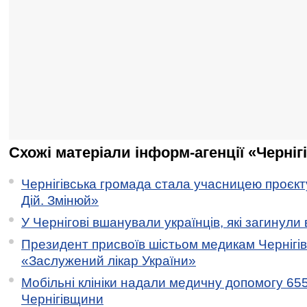
Схожі матеріали інформ-агенції «Черніг
Чернігівська громада стала учасницею проєкту 
Дій. Змінюй»
У Чернігові вшанували українців, які загинули 
Президент присвоїв шістьом медикам Чернігі
«Заслужений лікар України»
Мобільні клініки надали медичну допомогу 65
Чернігівщини