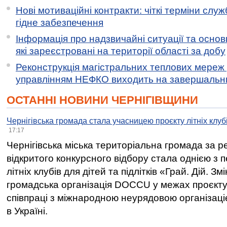
Нові мотиваційні контракти: чіткі терміни служ
гідне забезпечення
Інформація про надзвичайні ситуації та основн
які зареєстровані на території області за добу
Реконструкція магістральних теплових мереж у
управлінням НЕФКО виходить на завершальн
ОСТАННІ НОВИНИ ЧЕРНІГІВЩИНИ
Чернігівська громада стала учасницею проєкту літніх клуб
17:17
Чернігівська міська територіальна громада за 
відкритого конкурсного відбору стала однією з
літніх клубів для дітей та підлітків «Грай. Дій. З
громадська організація DOCCU у межах проєкту 
співпраці з міжнародною неурядовою організаціє
в Україні.