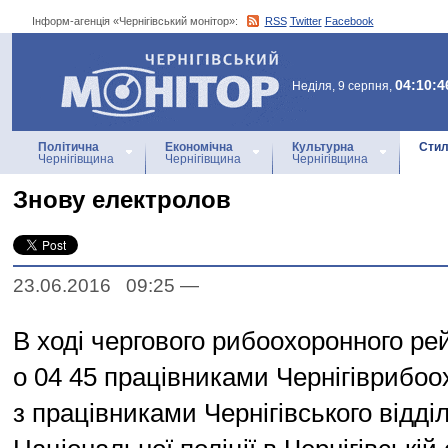
Інформ-агенція «Чернігівський монітор»:
RSS
Twitter
Facebook
Інформ-агенція
«Чернігівський монітор»
04:10:4
Неділя, 9 серпня,
Політична
Економічна
Культурна
Стил
Чернігівщина
Чернігівщина
Чернігівщина
Знову електролов
23.06.2016 09:25
—
В ході чергового рибоохоронного ре
о 04 45 працівниками Чернігіврибоо
з працівниками Чернігівського відділ