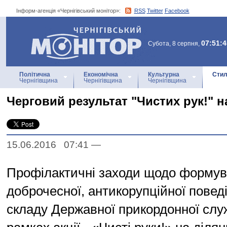
Інформ-агенція «Чернігівський монітор»:
RSS
Twitter
Facebook
Інформ-агенція
«Чернігівський монітор»
07:51:4
Субота, 8 серпня,
Політична
Економічна
Культурна
Стил
Чернігівщина
Чернігівщина
Чернігівщина
Черговий результат "Чистих рук!" н
15.06.2016 07:41
—
Профілактичні заходи щодо форму
доброчесної, антикорупційної повед
складу Державної прикордонної слу