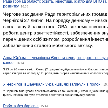
Рада громад області: освіта, інвестиції, житло для ВПО та
розвитку
16:55
Чергове засідання Ради територіальних громад 
Чернігові 27 липня. На порядку денному – низка
в полі зору й на контролі ОВА, зокрема освоєння
робота центрів життєстійкості, забезпечення вн
переміщених осіб житлом, розроблення інвестиц
забезпечення сталого мобільного зв’язку.
Анна Юр'єва — чемпіонка Європи серед юніорок з веслув
каное!
16:13
З 23 до 26 липня в місті Сегед (Угорщина) відбувся чемпіонат Європи з вес
серед юніорів та молоді до 23 років, який зібрав найсильніших молодих спо
У Чернігові вшанували українців, які загинули в полоні
15:
У Чернігові вшанували пам’ять Захисників та Захисниць України, учасників
цивільних осіб, які були страчені, закатовані або загинули у полоні.
Робота без бар’єрів
15:14