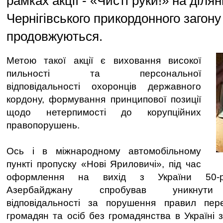
рамках акції - «Чисті руки!» на ділян
Чернігівського прикордонного загону
продовжуються.
Метою такої акції є виховання високої
пильності та персональної
відповідальності охоронців державного
кордону, формування принципової позиції
щодо нетерпимості до корупційних
правопорушень.
Ось і в міжнародному автомобільному
пункті пропуску «Нові Яриловичі», під час
оформлення на вихід з України 50-рі
Азербайджану спробував уникнути а
відповідальності за порушення правил пер
громадян та осіб без громадянства в Україні 