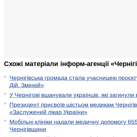
Схожі матеріали інформ-агенції «Черніг
Чернігівська громада стала учасницею проєкту 
Дій. Змінюй»
У Чернігові вшанували українців, які загинули 
Президент присвоїв шістьом медикам Чернігі
«Заслужений лікар України»
Мобільні клініки надали медичну допомогу 65
Чернігівщини