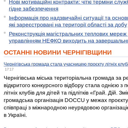
Нові мотиваційні контракти: чіткі терміни служ
гідне забезпечення
Інформація про надзвичайні ситуації та основн
які зареєстровані на території області за добу
Реконструкція магістральних теплових мереж у
управлінням НЕФКО виходить на завершальн
ОСТАННІ НОВИНИ ЧЕРНІГІВЩИНИ
Чернігівська громада стала учасницею проєкту літніх клуб
17:17
Чернігівська міська територіальна громада за 
відкритого конкурсного відбору стала однією з
літніх клубів для дітей та підлітків «Грай. Дій. З
громадська організація DOCCU у межах проєкту 
співпраці з міжнародною неурядовою організаціє
в Україні.