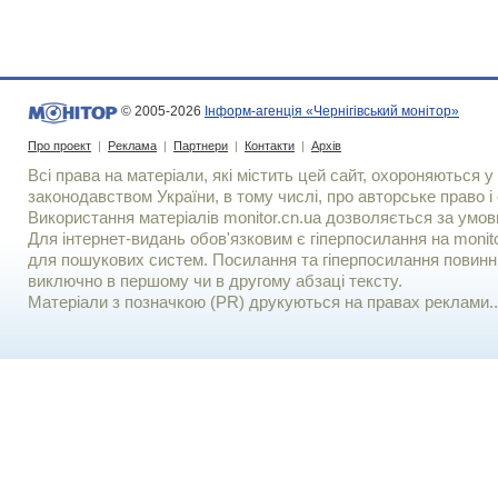
© 2005-2026
Інформ-агенція «Чернігівський монітор»
Про проект
|
Реклама
|
Партнери
|
Контакти
|
Архів
Всі права на матеріали, які містить цей сайт, охороняються у 
законодавством України, в тому числі, про авторське право і 
Використання матерiалiв monitor.cn.ua дозволяється за умов
Для iнтернет-видань обов'язковим є гiперпосилання на monito
для пошукових систем. Посилання та гіперпосилання повинні
виключно в першому чи в другому абзаці тексту.
Матеріали з позначкою (PR) друкуються на правах реклами..