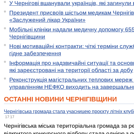
У Чернігові вшанували українців, які загинули 
Президент присвоїв шістьом медикам Чернігі
«Заслужений лікар України»
Мобільні клініки надали медичну допомогу 65
Чернігівщини
Нові мотиваційні контракти: чіткі терміни служ
гідне забезпечення
Інформація про надзвичайні ситуації та основн
які зареєстровані на території області за добу
Реконструкція магістральних теплових мереж у
управлінням НЕФКО виходить на завершальн
ОСТАННІ НОВИНИ ЧЕРНІГІВЩИНИ
Чернігівська громада стала учасницею проєкту літніх клуб
17:17
Чернігівська міська територіальна громада за 
відкритого конкурсного відбору стала однією з