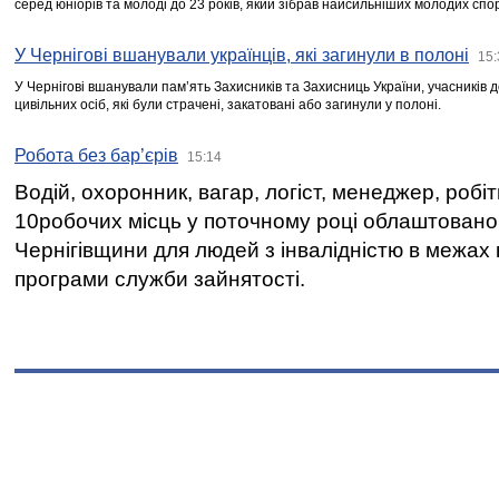
серед юніорів та молоді до 23 років, який зібрав найсильніших молодих спо
У Чернігові вшанували українців, які загинули в полоні
15:
У Чернігові вшанували пам’ять Захисників та Захисниць України, учасників
цивільних осіб, які були страчені, закатовані або загинули у полоні.
Робота без бар’єрів
15:14
Водій, охоронник, вагар, логіст, менеджер, робі
10робочих місць у поточному році облаштован
Чернігівщини для людей з інвалідністю в межах
програми служби зайнятості.