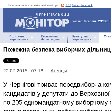
Інформ-агенція «Чернігівський монітор»:
RSS
Twitter
Facebook
Інформ-агенція
«Чернігівський монітор»
23:36:3
Четвер, 6 серпня,
Політична
Економічна
Культурна
Стил
Чернігівщина
Чернігівщина
Чернігівщина
Пожежна безпека виборчих дільни
22.07.2015 07:18
—
Агенцiя
У Чернігові триває передвиборча ко
кандидатів у депутати до Верховної
по 205 одномандатному виборчому о