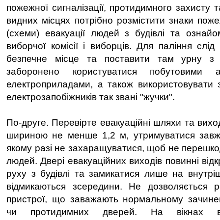
пожежної сигналізації, протидимного захисту 
видних місцях потрібно розмістити знаки поже
(схеми) евакуації людей з будівлі та ознай
виборчої комісії і виборців. Для паління слід
безпечне місце та поставити там урну з 
заборонено користуватися побутовими 
електроприладами, а також використовувати 
електрозапобіжників так звані "жучки".
По-друге. Перевірте евакуаційні шляхи та вих
шириною не менше 1,2 м, утримуватися завжд
якому разі не захаращуватися, щоб не перешко
людей. Двері евакуаційних виходів повинні від
руху з будівлі та замикатися лише на внутріш
відмикаються зсередини. Не дозволяється ро
пристрої, що заважають нормальному зачин
чи протидимних дверей. На вікнах ви