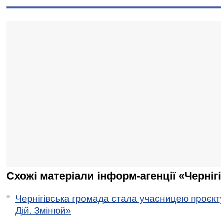
Схожі матеріали інформ-агенції «Черніг
Чернігівська громада стала учасницею проєкту 
Дій. Змінюй»