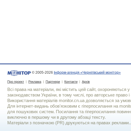
© 2005-2026
Інформ-агенція «Чернігівський монітор»
Про проект
|
Реклама
|
Партнери
|
Контакти
|
Архів
Всі права на матеріали, які містить цей сайт, охороняються у 
законодавством України, в тому числі, про авторське право і 
Використання матерiалiв monitor.cn.ua дозволяється за умов
Для iнтернет-видань обов'язковим є гiперпосилання на monito
для пошукових систем. Посилання та гіперпосилання повинні
виключно в першому чи в другому абзаці тексту.
Матеріали з позначкою (PR) друкуються на правах реклами..