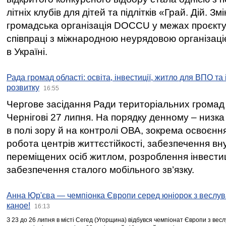
літніх клубів для дітей та підлітків «Грай. Дій. З
громадська організація DOCCU у межах проєкту 
співпраці з міжнародною неурядовою організаціє
в Україні.
Рада громад області: освіта, інвестиції, житло для ВПО та
розвитку
16:55
Чергове засідання Ради територіальних громад 
Чернігові 27 липня. На порядку денному – низка
в полі зору й на контролі ОВА, зокрема освоєння
робота центрів життєстійкості, забезпечення вн
переміщених осіб житлом, розроблення інвестиц
забезпечення сталого мобільного зв’язку.
Анна Юр'єва — чемпіонка Європи серед юніорок з веслув
каное!
16:13
З 23 до 26 липня в місті Сегед (Угорщина) відбувся чемпіонат Європи з вес