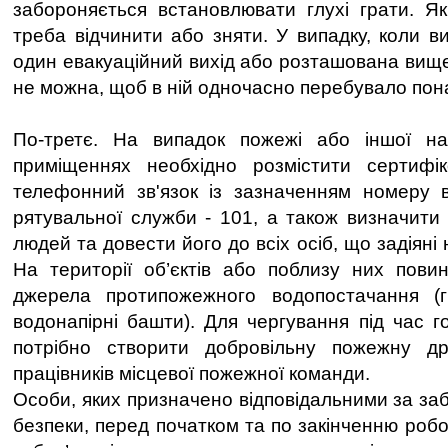
забороняється встановлювати глухі грати. Я
треба відчинити або зняти. У випадку, коли в
один евакуаційний вихід або розташована вище
не можна, щоб в ній одночасно перебувало пона
По-третє. На випадок пожежі або іншої над
приміщеннях необхідно розмістити сертифіко
телефонний зв'язок із зазначенням номеру в
рятувальної служби - 101, а також визначити
людей та довести його до всіх осіб, що задіяні 
На території об’єктів або поблизу них пови
джерела протипожежного водопостачання (
водонапірні башти). Для чергування під час г
потрібно створити добровільну пожежну д
працівників місцевої пожежної команди.
Особи, яких призначено відповідальними за за
безпеки, перед початком та по закінченню робо