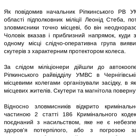
Як повідомив начальник Ріпкинського РВ УМ
області підполковник міліції Леонід Стеба, п
зловмисники точно місцеві, бо він неодноразо
Чоловік вказав і приблизний напрямок, куди 
одному місці слідчо-оперативна група вияви
скутерів з характерним протектором колеса.
За слідом міліціонери дійшли до автокоопе
Ріпкинського райвідділу УМВС в Чернігівськ
місцевими колегами організували засідку, в я
місцевих жителів. Скутери та магнітола поверну
Відносно зловмисників відкрито кримінал
частиною 2 статті 186 Кримінального кодекс
поєднаний з насильством, яке не є небезп
здоров'я потерпілого, або з погрозою за