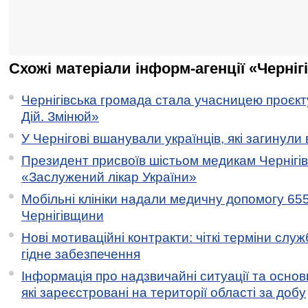
Схожі матеріали інформ-агенції «Черніг
Чернігівська громада стала учасницею проєкту 
Дій. Змінюй»
У Чернігові вшанували українців, які загинули 
Президент присвоїв шістьом медикам Чернігі
«Заслужений лікар України»
Мобільні клініки надали медичну допомогу 65
Чернігівщини
Нові мотиваційні контракти: чіткі терміни служ
гідне забезпечення
Інформація про надзвичайні ситуації та основн
які зареєстровані на території області за добу