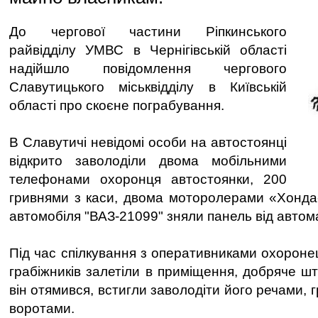
До чергової частини Ріпкинського
райвідділу УМВС в Чернігівській області
надійшло повідомлення чергового
Славутицького міськвідділу в Київській
області про скоєне пограбування.
В Славутичі невідомі особи на автостоянці
відкрито заволоділи двома мобільними
телефонами охоронця автостоянки, 200
гривнями з каси, двома моторолерами «Хонда-
автомобіля "ВАЗ-21099" зняли панель від автом
Під час спілкування з оперативниками охороне
грабіжників залетіли в приміщення, добряче шт
він отямився, встигли заволодіти його речами, 
воротами.