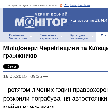
Інформ-агенція «Чернігівський монітор»:
RSS
Twitter
Facebook
Інформ-агенція
«Чернігівський монітор»
13:54:4
Неділя, 9 серпня,
Політична
Економічна
Культурна
Стил
Чернігівщина
Чернігівщина
Чернігівщина
Міліціонери Чернігівщини та Київщ
грабіжників
16.06.2015 09:35
—
Протягом лічених годин правоохоро
розкрили пограбування автостоянки
майно власникам.