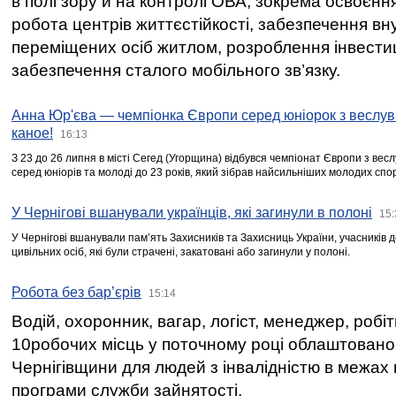
в полі зору й на контролі ОВА, зокрема освоєння
робота центрів життєстійкості, забезпечення вн
переміщених осіб житлом, розроблення інвестиц
забезпечення сталого мобільного зв’язку.
Анна Юр'єва — чемпіонка Європи серед юніорок з веслув
каное!
16:13
З 23 до 26 липня в місті Сегед (Угорщина) відбувся чемпіонат Європи з вес
серед юніорів та молоді до 23 років, який зібрав найсильніших молодих спо
У Чернігові вшанували українців, які загинули в полоні
15:
У Чернігові вшанували пам’ять Захисників та Захисниць України, учасників
цивільних осіб, які були страчені, закатовані або загинули у полоні.
Робота без бар’єрів
15:14
Водій, охоронник, вагар, логіст, менеджер, робі
10робочих місць у поточному році облаштован
Чернігівщини для людей з інвалідністю в межах
програми служби зайнятості.