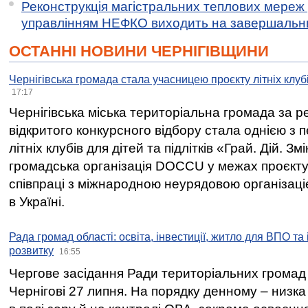
Реконструкція магістральних теплових мереж у
управлінням НЕФКО виходить на завершальн
ОСТАННІ НОВИНИ ЧЕРНІГІВЩИНИ
Чернігівська громада стала учасницею проєкту літніх клуб
17:17
Чернігівська міська територіальна громада за 
відкритого конкурсного відбору стала однією з
літніх клубів для дітей та підлітків «Грай. Дій. З
громадська організація DOCCU у межах проєкту 
співпраці з міжнародною неурядовою організаціє
в Україні.
Рада громад області: освіта, інвестиції, житло для ВПО та
розвитку
16:55
Чергове засідання Ради територіальних громад 
Чернігові 27 липня. На порядку денному – низка