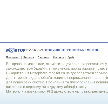
© 2005-2026
Інформ-агенція «Чернігівський монітор»
Про проект
|
Реклама
|
Партнери
|
Контакти
|
Архів
Всі права на матеріали, які містить цей сайт, охороняються у 
законодавством України, в тому числі, про авторське право і 
Використання матерiалiв monitor.cn.ua дозволяється за умов
Для iнтернет-видань обов'язковим є гiперпосилання на monito
для пошукових систем. Посилання та гіперпосилання повинні
виключно в першому чи в другому абзаці тексту.
Матеріали з позначкою (PR) друкуються на правах реклами..