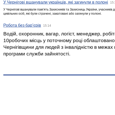
У Чернігові вшанували українців, які загинули в полоні
15:
У Чернігові вшанували пам’ять Захисників та Захисниць України, учасників
цивільних осіб, які були страчені, закатовані або загинули у полоні.
Робота без бар’єрів
15:14
Водій, охоронник, вагар, логіст, менеджер, робі
10робочих місць у поточному році облаштован
Чернігівщини для людей з інвалідністю в межах
програми служби зайнятості.