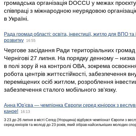
громадська організація DOCCU у межах проєкту 
співпраці з міжнародною неурядовою організаціє
в Україні.
Рада громад області: освіта, інвестиції, житло для ВПО та
розвитку
16:55
Чергове засідання Ради територіальних громад 
Чернігові 27 липня. На порядку денному – низка
в полі зору й на контролі ОВА, зокрема освоєння
робота центрів життєстійкості, забезпечення вн
переміщених осіб житлом, розроблення інвестиц
забезпечення сталого мобільного зв’язку.
Анна Юр'єва — чемпіонка Європи серед юніорок з веслув
каное!
16:13
З 23 до 26 липня в місті Сегед (Угорщина) відбувся чемпіонат Європи з вес
серед юніорів та молоді до 23 років, який зібрав найсильніших молодих спо