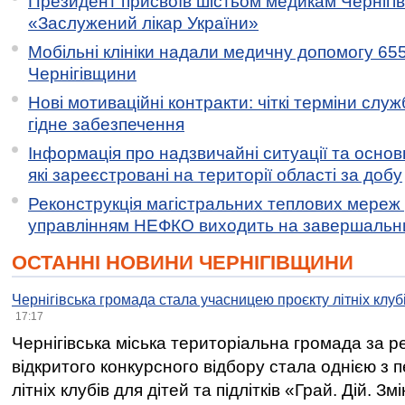
Президент присвоїв шістьом медикам Чернігі
«Заслужений лікар України»
Мобільні клініки надали медичну допомогу 65
Чернігівщини
Нові мотиваційні контракти: чіткі терміни служ
гідне забезпечення
Інформація про надзвичайні ситуації та основн
які зареєстровані на території області за добу
Реконструкція магістральних теплових мереж у
управлінням НЕФКО виходить на завершальн
ОСТАННІ НОВИНИ ЧЕРНІГІВЩИНИ
Чернігівська громада стала учасницею проєкту літніх клуб
17:17
Чернігівська міська територіальна громада за 
відкритого конкурсного відбору стала однією з
літніх клубів для дітей та підлітків «Грай. Дій. З