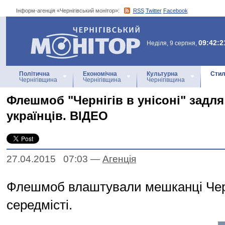
Інформ-агенція «Чернігівський монітор»:
RSS
Twitter
Facebook
Інформ-агенція
«Чернігівський монітор»
09:42:2
Неділя, 9 серпня,
Політична
Економічна
Культурна
Стил
Чернігівщина
Чернігівщина
Чернігівщина
Флешмоб "Чернігів в унісоні" задл
українців. ВІДЕО
27.04.2015 07:03
—
Агенцiя
Флешмоб влаштували мешканці Чер
середмісті.