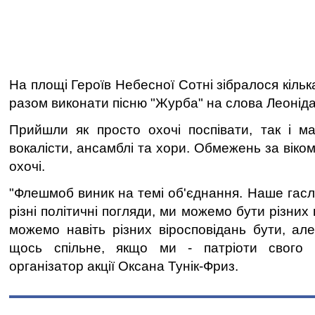
На площі Героїв Небесної Сотні зібралося кіль
разом виконати пісню "Журба" на слова Леоніда
Прийшли як просто охочі поспівати, так і ма
вокалісти, ансамблі та хори. Обмежень за віком
охочі.
"Флешмоб виник на темі об'єднання. Наше гас
різні політичні погляди, ми можемо бути різних
можемо навіть різних віросповідань бути, ал
щось спільне, якщо ми - патріоти свого м
організатор акції Оксана Тунік-Фриз.