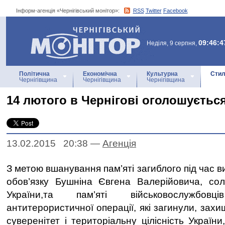
Інформ-агенція «Чернігівський монітор»:
RSS
Twitter
Facebook
Інформ-агенція
«Чернігівський монітор»
09:46:4
Неділя, 9 серпня,
Політична
Економічна
Культурна
Стил
Чернігівщина
Чернігівщина
Чернігівщина
14 лютого в Чернігові оголошуєтьс
13.02.2015 20:38
—
Агенцiя
З метою вшанування пам’яті загиблого під час в
обов’язку Бушніна Євгена Валерійовича, со
України,та пам’яті військовослужбов
антитерористичної операції, які загинули, зах
суверенітет і територіальну цілісність Україн