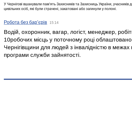
У Чернігові вшанували пам’ять Захисників та Захисниць України, учасників
цивільних осіб, які були страчені, закатовані або загинули у полоні.
Робота без бар’єрів
15:14
Водій, охоронник, вагар, логіст, менеджер, робі
10робочих місць у поточному році облаштован
Чернігівщини для людей з інвалідністю в межах
програми служби зайнятості.