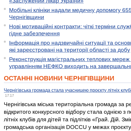
«Заслужений лікар України»
Мобільні клініки надали медичну допомогу 65
Чернігівщини
Нові мотиваційні контракти: чіткі терміни служ
гідне забезпечення
Інформація про надзвичайні ситуації та основн
які зареєстровані на території області за добу
Реконструкція магістральних теплових мереж у
управлінням НЕФКО виходить на завершальн
ОСТАННІ НОВИНИ ЧЕРНІГІВЩИНИ
Чернігівська громада стала учасницею проєкту літніх клуб
17:17
Чернігівська міська територіальна громада за 
відкритого конкурсного відбору стала однією з
літніх клубів для дітей та підлітків «Грай. Дій. З
громадська організація DOCCU у межах проєкту 