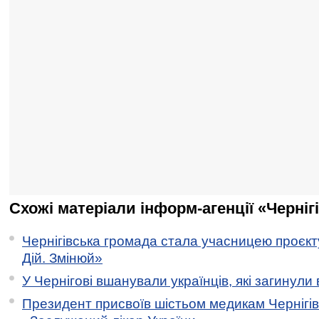
Схожі матеріали інформ-агенції «Черніг
Чернігівська громада стала учасницею проєкту 
Дій. Змінюй»
У Чернігові вшанували українців, які загинули 
Президент присвоїв шістьом медикам Чернігі