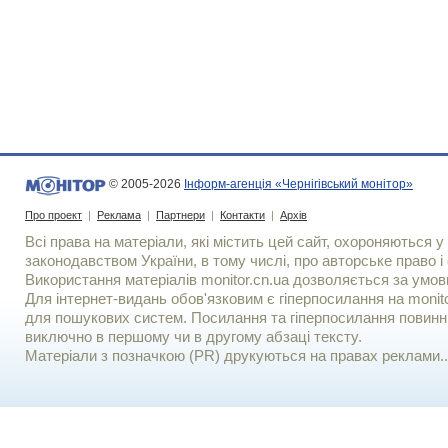
© 2005-2026
Інформ-агенція «Чернігівський монітор»
Про проект
|
Реклама
|
Партнери
|
Контакти
|
Архів
Всі права на матеріали, які містить цей сайт, охороняються у 
законодавством України, в тому числі, про авторське право і 
Використання матерiалiв monitor.cn.ua дозволяється за умов
Для iнтернет-видань обов'язковим є гiперпосилання на monito
для пошукових систем. Посилання та гіперпосилання повинні
виключно в першому чи в другому абзаці тексту.
Матеріали з позначкою (PR) друкуються на правах реклами..