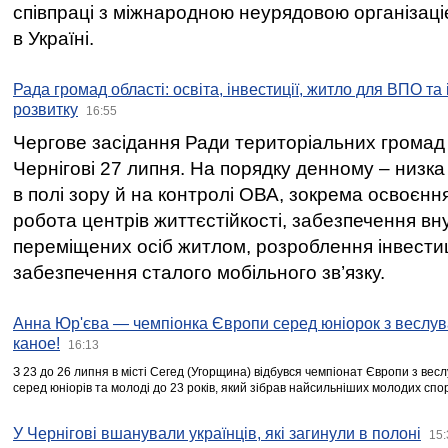
співпраці з міжнародною неурядовою організаціє
в Україні.
Рада громад області: освіта, інвестиції, житло для ВПО та
розвитку
16:55
Чергове засідання Ради територіальних громад 
Чернігові 27 липня. На порядку денному – низка
в полі зору й на контролі ОВА, зокрема освоєння
робота центрів життєстійкості, забезпечення вн
переміщених осіб житлом, розроблення інвестиц
забезпечення сталого мобільного зв’язку.
Анна Юр'єва — чемпіонка Європи серед юніорок з веслув
каное!
16:13
З 23 до 26 липня в місті Сегед (Угорщина) відбувся чемпіонат Європи з вес
серед юніорів та молоді до 23 років, який зібрав найсильніших молодих спо
У Чернігові вшанували українців, які загинули в полоні
15: