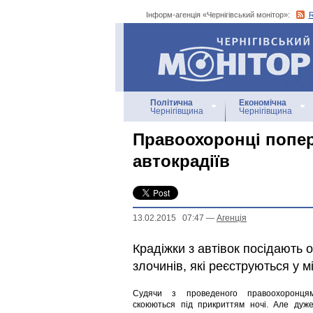
Інформ-агенція «Чернігівський монітор»:
Інформ-агенція
«Чернігівський монітор»
Політична
Економічна
Чернігівщина
Чернігівщина
Правоохоронці попер
автокрадіїв
13.02.2015 07:47
—
Агенцiя
Крадіжки з автівок посідають 
злочинів, які реєструються у м
Судячи з проведеного правоохоронцям
скоюються під прикриттям ночі. Але дуже