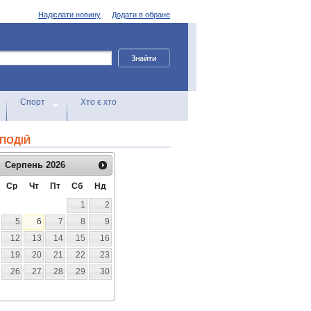
Надіслати новину
Додати в обране
Спорт
Хто є хто
ПОДІЙ
Серпень
2026
Ср
Чт
Пт
Сб
Нд
1
2
5
6
7
8
9
12
13
14
15
16
19
20
21
22
23
26
27
28
29
30