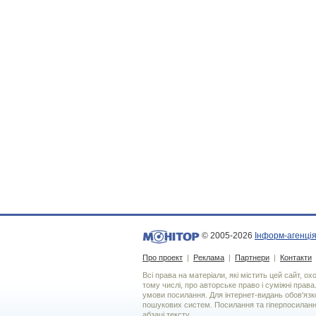
© 2005-2026
Інформ-агенція
Про проект
|
Реклама
|
Партнери
|
Контакти
Всі права на матеріали, які містить цей сайт, о
тому числі, про авторське право і суміжні права
умови посилання. Для iнтернет-видань обов'язко
пошукових систем. Посилання та гіперпосиланн
абзаці тексту.