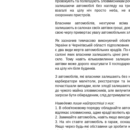
провокують та полегшують зловмисникам ро
залишаючи автомобілі без нагляду на тр
взагалі на цілу ніч просто неба, не в
охоронних пристроїв.
Власники автомобілів, нехтуючи всіма
залишають в салонах своїх автівок гроші, док
свою чергу привертає увагу автомобільних зл
Як зазначив тимчасово виконуючий обов'
України в Чернігівській області підполковник
є два види жертв автомобільних крадіїв. По-
салоні яких власники залишають цінні речі 
скло. Тому навіть кількахвилинне залише
автівки може дорого коштувати її господарю
на цілу ніч біля будинків.
З автомобілів, які власники залишають без н
карбюратори магнітоли, реєстратори та і
почастішали випадки, коли злодії залишають 
до чужого майна зловмисників, але вилучит
загрози бути обікраденим, слід дотримуватис
Наведемо лише найпростіші з них:
1. В обов'язковому порядку обладнайте авто
відлякає зловмисника, адже крадії воліють к
2. Замикайте автомобіль, навіть якщо виходит
3. На ніч ставте автомобіль в гараж, осна
Якщо через будь-які обставини це зробити н