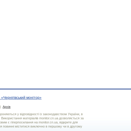
 «Чернігівський монітор»
|
Архів
хороняються у відповідності із законодавством України, в
. Використання матерiалiв monitor.cn.ua дозволяється за
вим є гiперпосилання на monitor.cn.ua, відкрите для
я повинні міститися виключно в першому чи в другому