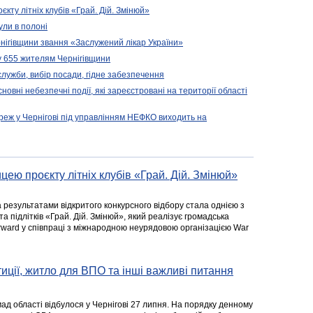
кту літніх клубів «Грай. Дій. Змінюй»
ули в полоні
нігівщини звання «Заслужений лікар України»
у 655 жителям Чернігівщини
 служби, вибір посади, гідне забезпечення
новні небезпечні події, які зареєстровані на території області
реж у Чернігові під управлінням НЕФКО виходить на
цею проєкту літніх клубів «Грай. Дій. Змінюй»
а результатами відкритого конкурсного відбору стала однією з
та підлітків «Грай. Дій. Змінюй», який реалізує громадська
rward у співпраці з міжнародною неурядовою організацією War
стиції, житло для ВПО та інші важливі питання
ад області відбулося у Чернігові 27 липня. На порядку денному