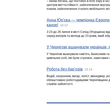
– низка питань, що постійно в полі зору й на
центрів життєстійкості, забезпечення внутр
планів, забезпечення сталого мобільного зв’я
Анна Юр'єва — чемпіонка Європи 
каное!
16:13
З 23 до 26 липня в місті Сегед (Угорщина) в
серед юніорів та молоді до 23 років, який з
У Чернігові вшанували українців, я
У Чернігові вшанували пам’ять Захисників т
цивільних осіб, які були страчені, закатовані
Робота без бар’єрів
15:14
Водій, охоронник, вагар, логіст, менеджер, 
облаштовано роботодавцями Чернігівщини дл
служби зайнятості.