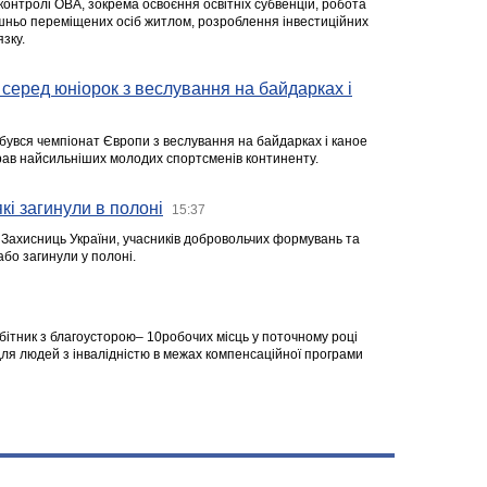
 контролі ОВА, зокрема освоєння освітніх субвенцій, робота
ішньо переміщених осіб житлом, розроблення інвестиційних
зку.
серед юніорок з веслування на байдарках і
ідбувся чемпіонат Європи з веслування на байдарках і каное
ібрав найсильніших молодих спортсменів континенту.
кі загинули в полоні
15:37
а Захисниць України, учасників добровольчих формувань та
 або загинули у полоні.
робітник з благоусторою– 10робочих місць у поточному році
я людей з інвалідністю в межах компенсаційної програми