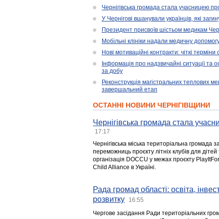
Чернігівська громада стала учасницею проє
У Чернігові вшанували українців, які загин
Президент присвоїв шістьом медикам Чер
Мобільні клініки надали медичну допомог
Нові мотиваційні контракти: чіткі терміни
Інформація про надзвичайні ситуації та ос
за добу
Реконструкція магістральних теплових ме
завершальний етап
ОСТАННІ НОВИНИ ЧЕРНІГІВЩИНИ
Чернігівська громада стала учасни
17:17
Чернігівська міська територіальна громада з
переможниць проєкту літніх клубів для дітей 
організація DOCCU у межах проєкту PlayItFo
Child Alliance в Україні.
Рада громад області: освіта, інве
розвитку
16:55
Чергове засідання Ради територіальних гром