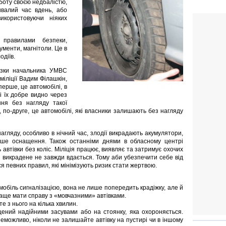
боту своєю недбалістю,
ивалий час вдень, або
икористовуючи ніяких
 правилами безпеки,
ументи, магнітоли. Це в
одіїв.
язки начальника УМВС
 міліції Вадим Філашкін,
перше, це автомобілі, в
і їх добре видно через
ння без нагляду такої
, по-друге, це автомобілі, які власники залишають без нагляду
агляду, особливо в нічний час, злодії викрадають акумулятори,
нше оснащення. Також останніми днями в обласному центрі
автівки без коліс. Міліція працює, виявляє та затримує охочих
и викрадене не завжди вдається. Тому аби убезпечити себе від
я певних правил, які мінімізують ризик стати жертвою.
мобіль сигналізацією, вона не лише попередить крадіжку, але й
раще мати справу з «мовчазними» автівками.
е з нього на кілька хвилин.
щений надійними засувами або на стоянку, яка охороняється.
еможливо, ніколи не залишайте автівку на пустирі чи в іншому