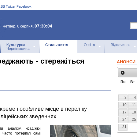
RSS
Twitter
Facebook
07:30:04
Четвер, 6 серпня,
Культурна
Стиль життя
Освіта
Відпочинок
Чернігівщина
еджають - стережіться
АНОНСИ 
Пн
Вт
3
4
10
11
окреме і особливе місце в переліку
17
18
іліцейських зведеннях.
24
25
31
и аналізу, крадіжки
 часто потерпілі самі