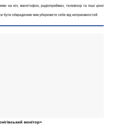
иво на ніч, магнітофон, радіоприймач, телевізор та інші цінні
си бути обкраденим чим убережете себе від неприємностей.
рнігівський монітор»