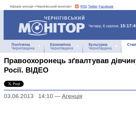
Інформ-агенція «Чернігівський монітор»:
RSS
Twitter
Facebook
Інформ-агенція
«Чернігівський монітор»
15:17:4
Четвер, 6 серпня,
Політична
Економічна
Культурна
Стил
Чернігівщина
Чернігівщина
Чернігівщина
Правоохоронець зґвалтував дівчину
Росії. ВІДЕО
03.06.2013 14:10
—
Агенцiя