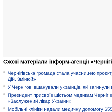
Схожі матеріали інформ-агенції «Черніг
Чернігівська громада стала учасницею проєкту 
Дій. Змінюй»
У Чернігові вшанували українців, які загинули 
Президент присвоїв шістьом медикам Чернігі
«Заслужений лікар України»
Мобільні клініки надали медичну допомогу 65