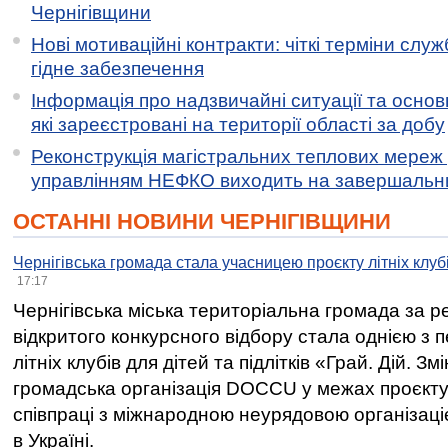
Чернігівщини
Нові мотиваційні контракти: чіткі терміни служ
гідне забезпечення
Інформація про надзвичайні ситуації та основн
які зареєстровані на території області за добу
Реконструкція магістральних теплових мереж у
управлінням НЕФКО виходить на завершальн
ОСТАННІ НОВИНИ ЧЕРНІГІВЩИНИ
Чернігівська громада стала учасницею проєкту літніх клуб
17:17
Чернігівська міська територіальна громада за 
відкритого конкурсного відбору стала однією з
літніх клубів для дітей та підлітків «Грай. Дій. З
громадська організація DOCCU у межах проєкту 
співпраці з міжнародною неурядовою організаціє
в Україні.