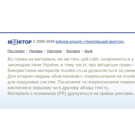
© 2005-2026
Інформ-агенція «Чернігівський монітор»
Про проект
|
Реклама
|
Партнери
|
Контакти
|
Архів
Всі права на матеріали, які містить цей сайт, охороняються у 
законодавством України, в тому числі, про авторське право і 
Використання матерiалiв monitor.cn.ua дозволяється за умов
Для iнтернет-видань обов'язковим є гiперпосилання на monito
для пошукових систем. Посилання та гіперпосилання повинні
виключно в першому чи в другому абзаці тексту.
Матеріали з позначкою (PR) друкуються на правах реклами..