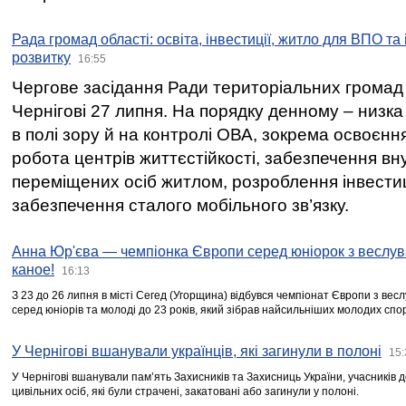
Рада громад області: освіта, інвестиції, житло для ВПО та
розвитку
16:55
Чергове засідання Ради територіальних громад 
Чернігові 27 липня. На порядку денному – низка
в полі зору й на контролі ОВА, зокрема освоєння
робота центрів життєстійкості, забезпечення вн
переміщених осіб житлом, розроблення інвестиц
забезпечення сталого мобільного зв’язку.
Анна Юр'єва — чемпіонка Європи серед юніорок з веслув
каное!
16:13
З 23 до 26 липня в місті Сегед (Угорщина) відбувся чемпіонат Європи з вес
серед юніорів та молоді до 23 років, який зібрав найсильніших молодих спо
У Чернігові вшанували українців, які загинули в полоні
15:
У Чернігові вшанували пам’ять Захисників та Захисниць України, учасників
цивільних осіб, які були страчені, закатовані або загинули у полоні.