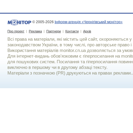
© 2005-2026
Інформ-агенція «Чернігівський монітор»
Про проект
|
Реклама
|
Партнери
|
Контакти
|
Архів
Всі права на матеріали, які містить цей сайт, охороняються у 
законодавством України, в тому числі, про авторське право і 
Використання матерiалiв monitor.cn.ua дозволяється за умов
Для iнтернет-видань обов'язковим є гiперпосилання на monito
для пошукових систем. Посилання та гіперпосилання повинні
виключно в першому чи в другому абзаці тексту.
Матеріали з позначкою (PR) друкуються на правах реклами..