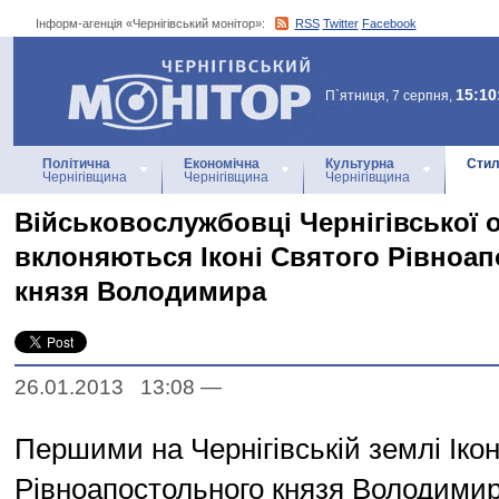
Інформ-агенція «Чернігівський монітор»:
RSS
Twitter
Facebook
Інформ-агенція
«Чернігівський монітор»
15:10
П`ятниця, 7 серпня,
Політична
Економічна
Культурна
Стил
Чернігівщина
Чернігівщина
Чернігівщина
Військовослужбовці Чернігівської 
вклоняються Іконі Святого Рівноа
князя Володимира
26.01.2013 13:08
—
Першими на Чернігівській землі Іко
Рівноапостольного князя Володимир