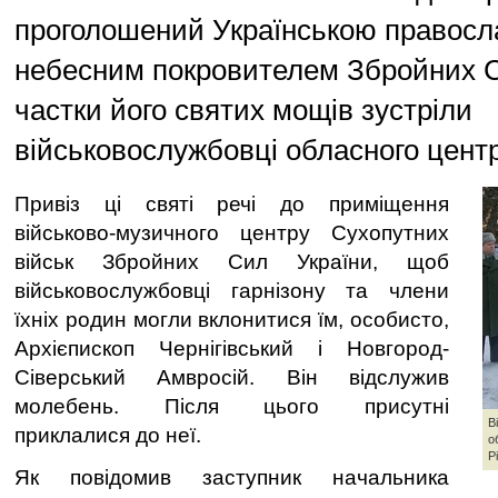
проголошений Українською правос
небесним покровителем Збройних С
частки його святих мощів зустріли
військовослужбовці обласного центр
Привіз ці святі речі до приміщення
військово-музичного центру Сухопутних
військ Збройних Сил України, щоб
військовослужбовці гарнізону та члени
їхніх родин могли вклонитися їм, особисто,
Архієпископ Чернігівський і Новгород-
Сіверський Амвросій. Він відслужив
молебень. Після цього присутні
В
приклалися до неї.
о
Р
Як повідомив заступник начальника