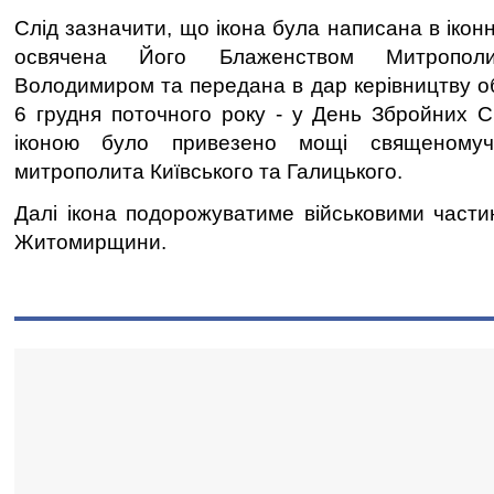
Слід зазначити, що ікона була написана в іконн
освячена Його Блаженством Митропо
Володимиром та передана в дар керівництву о
6 грудня поточного року - у День Збройних С
іконою було привезено мощі священомуч
митрополита Київського та Галицького.
Далі ікона подорожуватиме військовими част
Житомирщини.