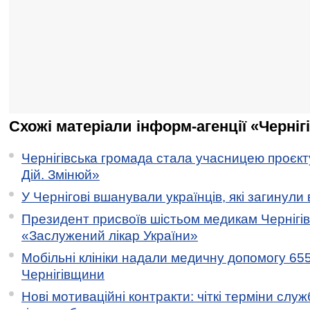
Схожі матеріали інформ-агенції «Черніг
Чернігівська громада стала учасницею проєкту 
Дій. Змінюй»
У Чернігові вшанували українців, які загинули 
Президент присвоїв шістьом медикам Чернігі
«Заслужений лікар України»
Мобільні клініки надали медичну допомогу 65
Чернігівщини
Нові мотиваційні контракти: чіткі терміни служ