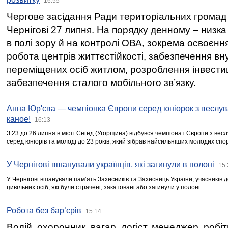
16:55
Чергове засідання Ради територіальних громад 
Чернігові 27 липня. На порядку денному – низка
в полі зору й на контролі ОВА, зокрема освоєння
робота центрів життєстійкості, забезпечення вн
переміщених осіб житлом, розроблення інвестиц
забезпечення сталого мобільного зв’язку.
Анна Юр'єва — чемпіонка Європи серед юніорок з веслув
каное!
16:13
З 23 до 26 липня в місті Сегед (Угорщина) відбувся чемпіонат Європи з вес
серед юніорів та молоді до 23 років, який зібрав найсильніших молодих спо
У Чернігові вшанували українців, які загинули в полоні
15:
У Чернігові вшанували пам’ять Захисників та Захисниць України, учасників
цивільних осіб, які були страчені, закатовані або загинули у полоні.
Робота без бар’єрів
15:14
Водій, охоронник, вагар, логіст, менеджер, робі