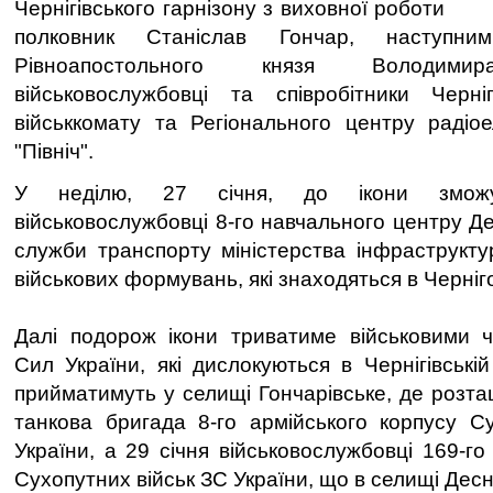
Чернігівського гарнізону з виховної роботи
полковник Станіслав Гончар, наступни
Рівноапостольного князя Володими
військовослужбовці та співробітники Черніг
військкомату та Регіонального центру радіое
"Північ".
У неділю, 27 січня, до ікони зможут
військовослужбовці 8-го навчального центру Д
служби транспорту міністерства інфраструкту
військових формувань, які знаходяться в Черніго
Далі подорож ікони триватиме військовими 
Сил України, які дислокуються в Чернігівській 
прийматимуть у селищі Гончарівське, де розт
танкова бригада 8-го армійського корпусу С
України, а 29 січня військовослужбовці 169-г
Сухопутних військ ЗС України, що в селищі Десн