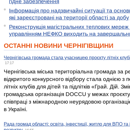
гідне забезпечення
Інформація про надзвичайні ситуації та основн
які зареєстровані на території області за добу
Реконструкція магістральних теплових мереж у
управлінням НЕФКО виходить на завершальн
ОСТАННІ НОВИНИ ЧЕРНІГІВЩИНИ
Чернігівська громада стала учасницею проєкту літніх клуб
17:17
Чернігівська міська територіальна громада за 
відкритого конкурсного відбору стала однією з
літніх клубів для дітей та підлітків «Грай. Дій. З
громадська організація DOCCU у межах проєкту 
співпраці з міжнародною неурядовою організаціє
в Україні.
Рада громад області: освіта, інвестиції, житло для ВПО та
розвитку