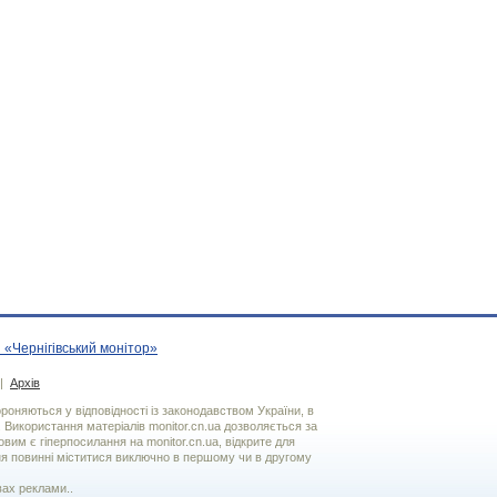
 «Чернігівський монітор»
|
Архів
хороняються у відповідності із законодавством України, в
. Використання матерiалiв monitor.cn.ua дозволяється за
вим є гiперпосилання на monitor.cn.ua, відкрите для
я повинні міститися виключно в першому чи в другому
вах реклами..