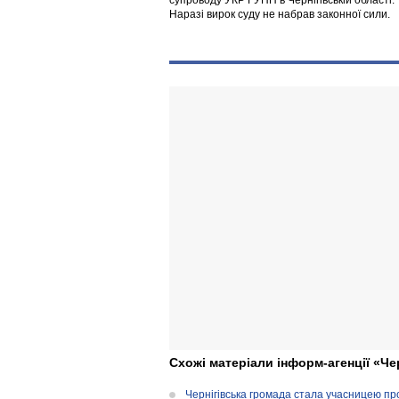
супроводу УКР ГУНП в Чернігівській області.
Наразі вирок суду не набрав законної сили.
Схожі матеріали інформ-агенції «Че
Чернігівська громада стала учасницею проє