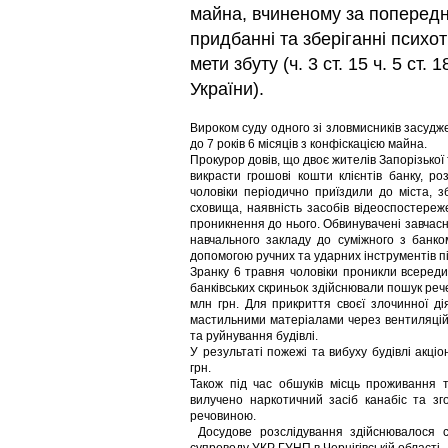
майна, вчиненому за поперед
придбанні та зберіганні психо
мети збуту (ч. 3 ст. 15 ч. 5 ст. 18
України).
Вироком суду одного зі зловмисників засудже
до 7 років 6 місяців з конфіскацією майна.
Прокурор довів, що двоє жителів Запорізько
викрасти грошові кошти клієнтів банку, ро
чоловіки періодично приїздили до міста,
сховища, наявність засобів відеоспостереж
проникнення до нього. Обвинувачені завчасн
навчального закладу до суміжного з банко
допомогою ручних та ударних інструментів п
Зранку 6 травня чоловіки проникли всеред
банківських скриньок здійснювали пошук реч
млн грн. Для прикриття своєї злочинної д
мастильними матеріалами через вентиляційн
та руйнування будівлі.
У результаті пожежі та вибуху будівлі акці
грн.
Також під час обшуків місць проживання 
вилучено наркотичний засіб канабіс та з
речовиною.
Досудове розслідування здійснювалося с