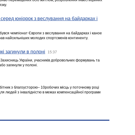
ішньо переміщених осіб житлом, розроблення інвестиційних
зку.
серед юніорок з веслування на байдарках і
ідбувся чемпіонат Європи з веслування на байдарках і каное
ібрав найсильніших молодих спортсменів континенту.
кі загинули в полоні
15:37
а Захисниць України, учасників добровольчих формувань та
 або загинули у полоні.
робітник з благоусторою– 10робочих місць у поточному році
я людей з інвалідністю в межах компенсаційної програми