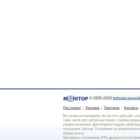
© 2005-2026
Інформ-агенція
Про проект
|
Реклама
|
Партнери
|
Контакти
Всі права на матеріали, які містить цей сайт, о
тому числі, про авторське право і суміжні права
умови посилання. Для iнтернет-видань обов'язко
пошукових систем. Посилання та гіперпосиланн
абзаці тексту.
Матеріали з позначкою (PR) друкуються на пра