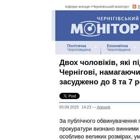
Інформ-агенція «Чернігівський монітор»:
Інформ-агенція
«Чернігівський монітор»
Політична
Економічна
Чернігівщина
Чернігівщина
Двох чоловіків, які п
Чернігові, намагаючи
засуджено до 8 та 7 
05.09.2025 14:23
—
Агенцiя
За публічного обвинувачення п
прокуратури визнано винними д
особливо великих розмірах, у