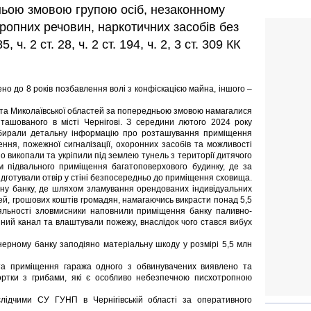
ньою змовою групою осіб, незаконному
тропних речовин, наркотичних засобів без
5, ч. 2 ст. 28, ч. 2 ст. 194, ч. 2, 3 ст. 309 КК
но до 8 років позбавлення волі з конфіскацією майна, іншого –
ї та Миколаївської областей за попередньою змовою намагалися
зташованого в місті Чернігові. З середини лютого 2024 року
 збирали детальну інформацію про розташування приміщення
ення, пожежної сигналізації, охоронних засобів та можливості
о викопали та укріпили під землею тунель з території дитячого
м підвального приміщення багатоповерхового будинку, де за
ідготували отвір у стіні безпосередньо до приміщення сховища.
ину банку, де шляхом зламування орендованих індивідуальних
ей, грошових коштів громадян, намагаючись викрасти понад 5,5
іяльності зловмисники наповнили приміщення банку паливно-
ий канал та влаштували пожежу, внаслідок чого стався вибух
онерному банку заподіяно матеріальну шкоду у розмірі 5,5 млн
та приміщення гаража одного з обвинувачених виявлено та
гортки з грибами, які є особливо небезпечною писхотропною
лідчими СУ ГУНП в Чернігівській області за оперативного