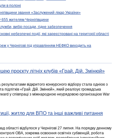
ули в полоні
нігівщини звання «Заслужений лікар України»
у 655 жителям Чернігівщини
 служби, вибір посади, гідне забезпечення
новні небезпечні події, які зареєстровані на території області
реж у Чернігові під управлінням НЕФКО виходить на
цею проєкту літніх клубів «Грай. Дій. Змінюй»
а результатами відкритого конкурсного відбору стала однією з
та підлітків «Грай. Дій. Змінюй», який реалізує громадська
rward у співпраці з міжнародною неурядовою організацією War
стиції, житло для ВПО та інші важливі питання
ад області відбулося у Чернігові 27 липня. На порядку денному
 контролі ОВА, зокрема освоєння освітніх субвенцій, робота