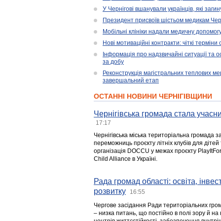
У Чернігові вшанували українців, які загин
Президент присвоїв шістьом медикам Чер
Мобільні клініки надали медичну допомог
Нові мотиваційні контракти: чіткі терміни
Інформація про надзвичайні ситуації та ос
за добу
Реконструкція магістральних теплових ме
завершальний етап
ОСТАННІ НОВИНИ ЧЕРНІГІВЩИНИ
Чернігівська громада стала учасни
17:17
Чернігівська міська територіальна громада з
переможниць проєкту літніх клубів для дітей 
організація DOCCU у межах проєкту PlayItFo
Child Alliance в Україні.
Рада громад області: освіта, інве
розвитку
16:55
Чергове засідання Ради територіальних гром
– низка питань, що постійно в полі зору й на