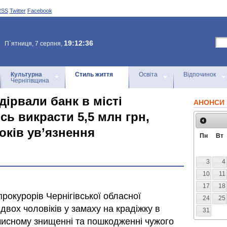
RSS
Twitter
Facebook
19:12:36
П`ятниця, 7 серпня,
Культурна
Стиль життя
Освіта
Відпочинок
Чернігівщина
ідірвали банк в місті
АНОНСИ 
сь викрасти 5,5 млн грн,
років ув’язнення
Пн
Вт
3
4
10
11
17
18
рокурорів Чернігівської обласної
24
25
вох чоловіків у замаху на крадіжку в
31
мисному знищенні та пошкодженні чужого