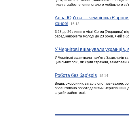
центрів життєстійкості, забезпечення внутр
планів, забезпечення сталого мобільного зв’я
Анна Юр'єва — чемпіонка Європи 
каное!
16:13
З 23 до 26 липня в місті Сегед (Угорщина) в
серед юніорів та молоді до 23 років, який з
У Чернігові вшанували українців, я
У Чернігові вшанували пам’ять Захисників т
цивільних осіб, які були страчені, закатовані
Робота без бар’єрів
15:14
Водій, охоронник, вагар, логіст, менеджер, 
облаштовано роботодавцями Чернігівщини дл
служби зайнятості.