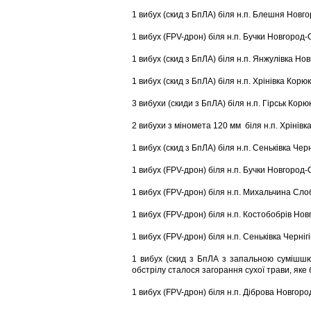
1 вибух (скид з БпЛА) біля н.п. Блешня Новг
1 вибух (FPV-дрон) біля н.п. Бучки Новгород-
1 вибух (скид з БпЛА) біля н.п. Янжулівка Но
1 вибух (скид з БпЛА) біля н.п. Хрінівка Корю
3 вибухи (скиди з БпЛА) біля н.п. Гірськ Корю
2 вибухи з міномета 120 мм біля н.п. Хрінівк
1 вибух (скид з БпЛА) біля н.п. Сеньківка Черн
1 вибух (FPV-дрон) біля н.п. Бучки Новгород-
1 вибух (FPV-дрон) біля н.п. Михальчина Сл
1 вибух (FPV-дрон) біля н.п. Костобобрів Нов
1 вибух (FPV-дрон) біля н.п. Сеньківка Черніг
1 вибух (скид з БпЛА з запальною сумішшю)
обстрілу сталося загорання сухої трави, яке
1 вибух (FPV-дрон) біля н.п. Діброва Новгоро