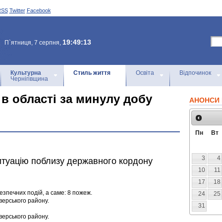
RSS
Twitter
Facebook
19:49:13
П`ятниця, 7 серпня,
Культурна
Стиль життя
Освіта
Відпочинок
Чернігівщина
 в області за минулу добу
АНОНСИ 
Пн
Вт
3
4
итуацію поблизу державного кордону
10
11
17
18
зпечних подій, а саме: 8 пожеж.
24
25
верського району.
31
верського району.