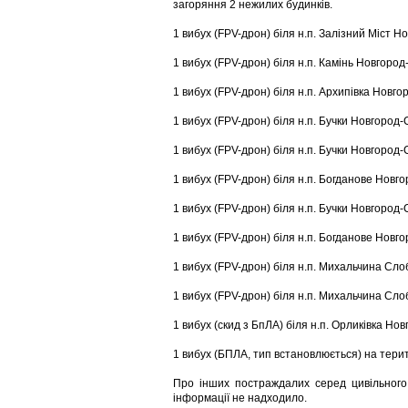
загоряння 2 нежилих будинків.
1 вибух (FPV-дрон) біля н.п. Залізний Міст Н
1 вибух (FPV-дрон) біля н.п. Камінь Новгород
1 вибух (FPV-дрон) біля н.п. Архипівка Новго
1 вибух (FPV-дрон) біля н.п. Бучки Новгород-
1 вибух (FPV-дрон) біля н.п. Бучки Новгород-
1 вибух (FPV-дрон) біля н.п. Богданове Новг
1 вибух (FPV-дрон) біля н.п. Бучки Новгород-
1 вибух (FPV-дрон) біля н.п. Богданове Новг
1 вибух (FPV-дрон) біля н.п. Михальчина Сл
1 вибух (FPV-дрон) біля н.п. Михальчина Сл
1 вибух (скид з БпЛА) біля н.п. Орликівка Но
1 вибух (БПЛА, тип встановлюється) на терит
Про інших постраждалих серед цивільного
інформації не надходило.