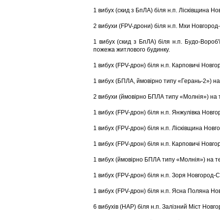
1 вибух (скид з БпЛА) біля н.п. Лісківщина Н
2 вибухи (FPV-дрони) біля н.п. Мхи Новгород
1 вибух (скид з БпЛА) біля н.п. Будо-Вороб
пожежа житлового будинку.
1 вибух (FPV-дрон) біля н.п. Карповичі Новго
1 вибух (БПЛА, ймовірно типу «Герань-2») на
2 вибухи (ймовірно БПЛА типу «Молнія») на т
1 вибух (FPV-дрон) біля н.п. Янжулівка Новго
1 вибух (FPV-дрон) біля н.п. Лісківщина Новг
1 вибух (FPV-дрон) біля н.п. Карповичі Новго
1 вибух (ймовірно БПЛА типу «Молнія») на те
1 вибух (FPV-дрон) біля н.п. Зоря Новгород-С
1 вибух (FPV-дрон) біля н.п. Ясна Поляна Но
6 вибухів (НАР) біля н.п. Залізний Міст Новг