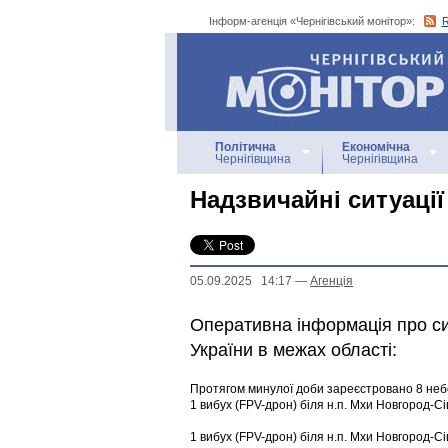
Інформ-агенція «Чернігівський монітор»:
Інформ-агенція
«Чернігівський монітор»
Політична
Економічна
Чернігівщина
Чернігівщина
Надзвичайні ситуації
05.09.2025 14:17
—
Агенцiя
Оперативна інформація про с
України в межах області:
Протягом минулої доби зареєстровано 8 небе
1 вибух (FPV-дрон) біля н.п. Мхи Новгород-Сі
1 вибух (FPV-дрон) біля н.п. Мхи Новгород-Сі