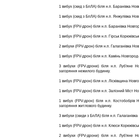
1 вибух (скид з БпЛА) біля н.п. Баранівка Но
1 вибух (скид з БпЛА) біля н.п. Янжулівка Но
1 вибух (FPV-дрон) біля н.п. Баранівка Новго
1 вибух (FPV-дрон) біля н.п. Гірськ Корюківсь
2 вибухи (FPV-дрон) біля н.п. Галаганівка Но
1 вибух (FPV-дрон) біля н.п. Камінь Новгород
3 вибухи (FPV-дрони) біля н.п. Луб'яне Но
загоряння нежилого будинку.
1 вибух (FPV-дрон) біля н.п. Лісківщина Новг
1 вибух (FPV-дрон) біля н.п. Залізний Міст Н
1 вибух (FPV-дрон) біля н.п. Костобобрів 
загоряння житлового будинку.
3 вибухи (скиди з БпЛА) біля н.п. Галаганівк
1 вибух (FPV-дрон) біля н.п. Клюси Корюківсь
2 вибухи (FPV-дрони) біля н.п. Луб'яне Но