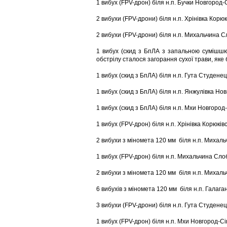
1 вибух (FPV-дрон) біля н.п. Бучки Новгород-
2 вибухи (FPV-дрони) біля н.п. Хрінівка Корюк
2 вибухи (FPV-дрони) біля н.п. Михальчина 
1 вибух (скид з БпЛА з запальною сумішшю)
обстрілу сталося загорання сухої трави, яке
1 вибух (скид з БпЛА) біля н.п. Гута Студене
1 вибух (скид з БпЛА) біля н.п. Янжулівка Но
1 вибух (скид з БпЛА) біля н.п. Мхи Новгород
1 вибух (FPV-дрон) біля н.п. Хрінівка Корюків
2 вибухи з міномета 120 мм біля н.п. Михаль
1 вибух (FPV-дрон) біля н.п. Михальчина Сл
2 вибухи з міномета 120 мм біля н.п. Михал
6 вибухів з міномета 120 мм біля н.п. Галага
3 вибухи (FPV-дрони) біля н.п. Гута Студенец
1 вибух (FPV-дрон) біля н.п. Мхи Новгород-Сі