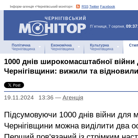
Інформ-агенція «Чернігівський монітор»:
RSS
Twitter
Facebook
Інформ-агенція
«Чернігівський монітор»
09:37
П`ятниця, 7 серпня,
Політична
Економічна
Культурна
Стил
Чернігівщина
Чернігівщина
Чернігівщина
1000 днів широкомасштабної війни 
Чернігівщини: вижили та відновил
19.11.2024 13:36
—
Агенцiя
Підсумовуючи 1000 днів війни для 
Чернігівщини можна виділити два ос
Перший пов'язаний із стрімким нас