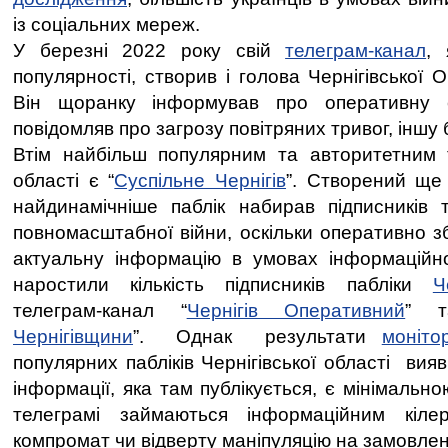
із соціальних мереж.
У березні 2022 року свій
телеграм-канал
,
популярності, створив і голова Чернігівської
Він щоранку інформував про оперативну с
повідомляв про загрозу повітряних тривог, іншу
Втім найбільш популярним та авторитетним 
області є “
Суспільне Чернігів
”. Створений ще 
найдинамічніше паблік набирав підписників 
повномасштабної війни, оскільки оперативно 
актуальну інформацію в умовах інформаційно
наростили кількість підписників пабліки
Ч
телеграм-канал “
Чернігів Оперативний
” т
Чернігівщини
”. Однак результати
моніто
популярних пабліків Чернігівської області вия
інформації, яка там публікується, є мінімально
телеграмі займаються інформаційним кіле
компромат чи відверту маніпуляцію на замовлен