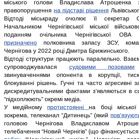
міського голови Владислава Атрошенка з
правопорушення
на підставі рішення
Львівськог
Відтоді міськраду очолює її секретар 
Начальником Чернігівської міської військов
поданням очільника Чернігівської ОВА 
призначено
полковника запасу ЗСУ, кома
Чернігова у 2022 році Дмитра Брижинського.
Відтоді структури працюють паралельно. Взаємо
супроводжувалася
судовими позовами
звинуваченнями опонента в корупції, тиск
блокуванні рішень. Гучні та часто агресивні з
дискредитувальними фактами з'являються в со
“підхоплюють” окремі медіа.
У медійному
протистоянні
на боці міської
зокрема, телеканал “Дитинець” (який
пов'язуют
головою Чернігова Владиславом Атрошен
телебачення “Новий Чернігів” (що фінансується 