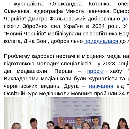
– журналіста Олександра Котенка, опер
Сільченка, відеографа Миколу Іванчика. Відео
Чернігів” Дмитро Фальчевський добровільно
до
піхоти Збройних сил України в 2024 році. У
"Новий Чернігів" мобілізували співробітника Бо
колега, Діна Вонг, добровільно
приєдналася
до л
Проблему кадрової нестачі в місцевих медіа н
підготовкою молодих спеціалістів - у 2023 році
дві медіашколи. Перша –
проєкт
хабу "Ме
Викладачами медіашколи були журналісти та 
чернігівських видань. Друга –
навчання
від "
Освітній курс медіашколи мовника пройшли 24 