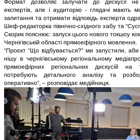
Формат дозволяє залучати до дискусії н
експертів, але і аудиторію - глядачі мають м
запитання та отримати відповідь експерта одр
Шеф-редакторка північно-східного хабу та “Сусп
Скорик пояснює: запуск цього нового токшоу ком
Чернігівській області прямоефірного мовлення.
“Проєкт “Що відбувається?” ми запустили, аб
нішу в чернігівському регіональному медіапр
прямоефірних регіональних дискусій на т
потребують детального аналізу та розб
оперативно”, – розповідає медійниця.