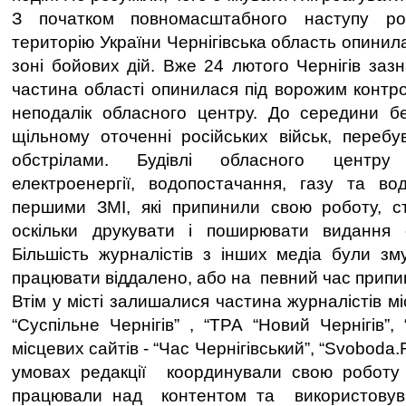
З початком повномасштабного наступу рос
територію України Чернігівська область опинил
зоні бойових дій. Вже 24 лютого Чернігів зазн
частина області опинилася під ворожим контро
неподалік обласного центру. До середини б
щільному оточенні російських військ, перебу
обстрілами. Будівлі обласного центр
електроенергії, водопостачання, газу та 
першими ЗМІ, які припинили свою роботу, ст
оскільки друкувати і поширювати видання
Більшість журналістів з інших медіа були зм
працювати віддалено, або на певний час прип
Втім у місті залишалися частина журналістів мі
“Суспільне Чернігів” , “ТРА “Новий Чернігів”,
місцевих сайтів - “Час Чернігівський”, “Svobod
умовах редакції координували свою роботу 
працювали над контентом та використовува