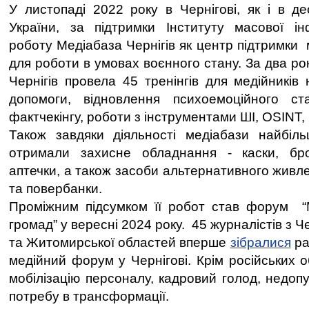
У листопаді 2022 року в Чернігові, як і в де
України, за підтримки Інституту масової ін
роботу Медіабаза Чернігів як центр підтримки 
для роботи в умовах воєнного стану. За два р
Чернігів провела 45 тренінгів для медійників
допомоги, відновлення психоемоційного ст
фактчекінгу, роботи з інструментами ШІ, OSINT, 
Також завдяки діяльності медіабази найбіль
отримали захисне обладнання - каски, бро
аптечки, а також засоби альтернативного живлен
та повербанки.
Проміжним підсумком її робот став форум “
громад” у вересні 2024 року. 45 журналістів з Че
та Житомирської областей вперше
зібралися
ра
медійний форум у Чернігові. Крім російських о
мобілізацію персоналу, кадровий голод, недопу
потребу в трансформації.