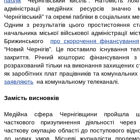
паблік
“Чернігівський кисіль”. Натомість лоя
адміністрації медійних ресурсів значн
Чернігівський” та окремі пабліки в соціальних м
Одним з результатів цього простистояння с
начальника міської військової адміністрації мі
Брижинського
про скорочення фінансування
“Новий Чернігів”. Це поставило існування тел
закриття. Річний кошторис фінансування з
розрахований тільки на виконання захищених ст
як заробітних плат працівників та комунальних
заявляють
на комунальному телеканалі.
Замість висновків
Медійна сфера Чернігівщини пройшла ш
часткового призупинення діяльності через
часткову окупацію області до поступового відн
до нових умов. Місцеві журналісти продемон