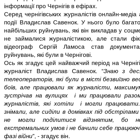
інформації про Чернігів в ефірах.
Серед чернігівських журналістів онлайн-медіа
події Владислав Савенок. У нього було багато
найбільших руйнувань, які він викладав у соцме
не займалися журналістикою, але стали фік
відеограф Сергій Ламоса став документал
руйнувань, які були в Чернігові.
Ось як згадує цей найважчий період на Черніг
журналіст Владислав Савенок. “
Знаю з дес
телеоператорів, які були в місті безвиїзно ве
боїв, але працювали як журналісти, максиму
зустрічав на вулицях і ми працювали разо
журналістів, які хотіли і могли працювати.
знімали, але сиділи в домівках під обстрілам
не могли поділитися відзнятим, бо н
екстремальних умов і не бачили себе працюю
фазі війни
”, - згадує він.