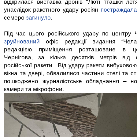
відкрилася виставка дронів "Люті пташки летя
унаслідок ракетного удару росіян
постраждала
семеро
загинуло
.
Під час цього російського удару по центру 
зруйнований
офіс редакції видання “Чел
редакцією приміщення розташоване в це
Чернігова, за кілька десятків метрів від 
російської ракети. Від удару ракети вибухово
вікна та двері, обвалилися частини стелі та с
пошкоджено журналістське обладнання – ноу
камери та мікрофони.