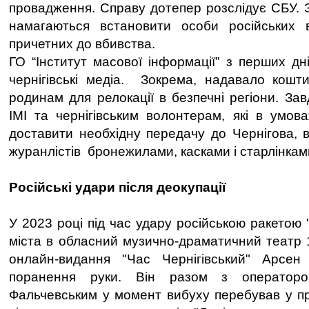
провадження. Справу дотепер розслідує СБУ. 
намагаються встановити особи російських ві
причетних до вбивства.
ГО “Інститут масової інформації” з перших дн
чернігівські медіа. Зокрема, надавало кошт
родинам для релокації в безпечні регіони. За
ІМІ та чернігівським волонтерам, які в умов
доставити необхідну передачу до Чернігова, 
журанлістів бронежилами, касками і старлінкам
Російські удари після деокупації
У 2023 році під час удару російською ракетою 
міста в обласний музично-драматичний театр 
онлайн-видання "Час Чернігівський" Арсе
поранення руки. Він разом з оператор
Фальчевським у момент вибуху перебував у пр