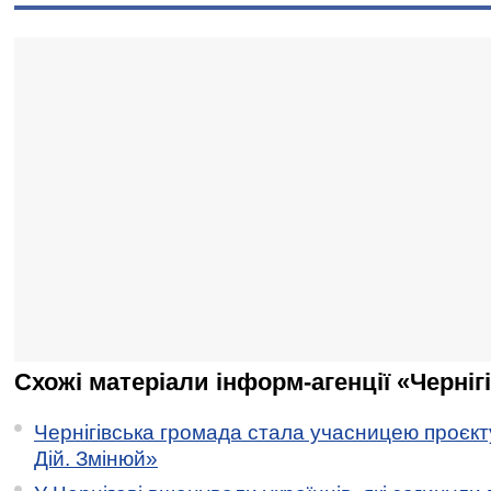
Схожі матеріали інформ-агенції «Черніг
Чернігівська громада стала учасницею проєкту 
Дій. Змінюй»