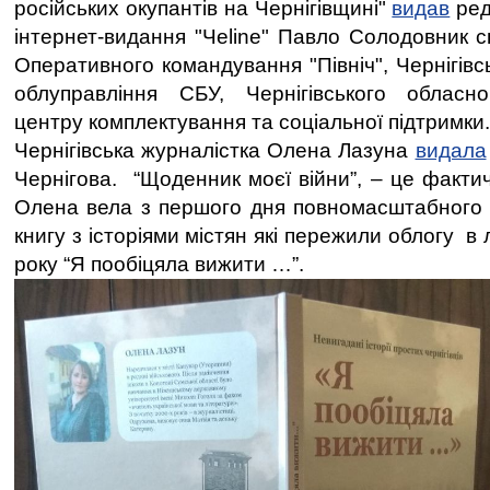
російських окупантів на Чернігівщині"
видав
ред
інтернет-видання "Чеline" Павло Солодовник с
Оперативного командування "Північ", Чернігівс
облуправління СБУ, Чернігівського обласно
центру комплектування та соціальної підтримки.
Чернігівська журналістка Олена Лазуна
видала
Чернігова. “Щоденник моєї війни”, – це факти
Олена вела з першого дня повномасштабного 
книгу з історіями містян які пережили облогу в
року “Я пообіцяла вижити …”.