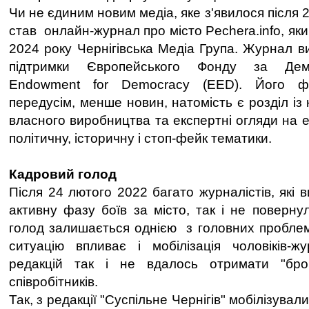
Чи не єдиним новим медіа, яке з'явилося після 2
став онлайн-журнал про місто Pechera.info, як
2024 року Чернігівська Медіа Група. Журнал в
підтримки Європейського Фонду за Демо
Endowment for Democracy (EED). Його ф
передусім, менше новин, натомість є розділ із 
власного виробництва та експертні огляди на ек
політичну, історичну і стоп-фейк тематики.
Кадровий голод
Після 24 лютого 2022 багато журналістів, які в
активну фазу боїв за місто, так і не поверну
голод залишається однією з головних проблем
ситуацію впливає і мобілізація чоловіків-жур
редакцій так і не вдалось отримати "бро
співробітників.
Так, з редакції "Суспільне Чернігів" мобілізували