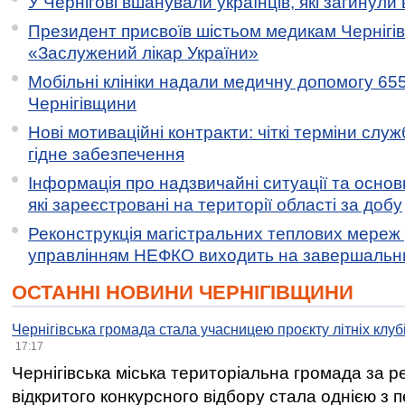
У Чернігові вшанували українців, які загинули 
Президент присвоїв шістьом медикам Чернігі
«Заслужений лікар України»
Мобільні клініки надали медичну допомогу 65
Чернігівщини
Нові мотиваційні контракти: чіткі терміни служ
гідне забезпечення
Інформація про надзвичайні ситуації та основн
які зареєстровані на території області за добу
Реконструкція магістральних теплових мереж у
управлінням НЕФКО виходить на завершальн
ОСТАННІ НОВИНИ ЧЕРНІГІВЩИНИ
Чернігівська громада стала учасницею проєкту літніх клуб
17:17
Чернігівська міська територіальна громада за 
відкритого конкурсного відбору стала однією з