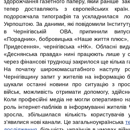
здорожчання газетного паперу, який раніше заку
тепер доставляють з європейських країн
подорожчала типографія та ускладнилася лог
Укрпоштою. За даними, які повідомили Інститут
в Чернігівській ОВА, припинили випуск
«Порадник», бобровицька «Наше життя плюс»,
Придесення», чернігівська «НК». Обласні ви
«Деснянська правда» нині працюють лише у с
через фінансові труднощі закрилося ще кілька га
На початку широкомасштабного наступу ро
Чернігівщину запит у жителів на інформацію б
шукали останні новини про ситуацію з прос
військ, можливість отримати допомогу, здійсн
Коли професійні медіа не могли оперативно н
роль інтернет-пабліків в інформуванні жителів
зросла, збільшилася кількість користувачів
з'явилися нові канали. Це загальноукраїнська
т
дослідження
, більшість українців в умовах вій