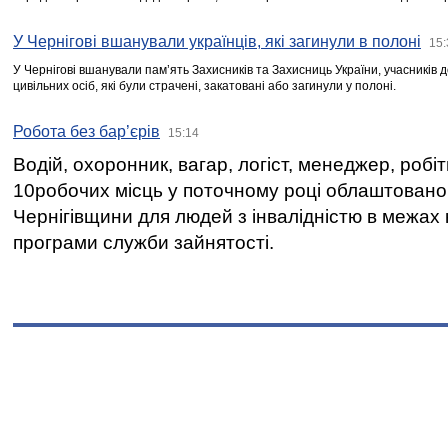
У Чернігові вшанували українців, які загинули в полоні
15:
У Чернігові вшанували пам’ять Захисників та Захисниць України, учасників
цивільних осіб, які були страчені, закатовані або загинули у полоні.
Робота без бар’єрів
15:14
Водій, охоронник, вагар, логіст, менеджер, робі
10робочих місць у поточному році облаштован
Чернігівщини для людей з інвалідністю в межах
програми служби зайнятості.