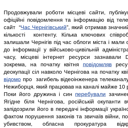
Продовжували роботи місцеві сайти, публік
офіційні повідомлення та інформацію від теле
сайт “
Час Чернігівський
”, який отримав значний
кількості контенту. Кілька ключових співро
залишали Чернігів під час облоги міста і мал
до інформації у військово-цивільній адміністра
часу, місцеві інтернет ресурси зазнавали 
зокрема, на початку квітня
повідомляв
ресу
деокупації сіл навколо Чернігова на початку к
відомо
про загибель відеоінженера телеканал
Нежиборця, який працював на каналі майже 10 р
Поки його дружина і син
перебували
зачинен
Ягідне біля Чернігова, російській окупанти
запідозрили його в передачі інформації україн
фактом порушення законів та звичаїв війни, п
убивством, обласна прокуратура відк