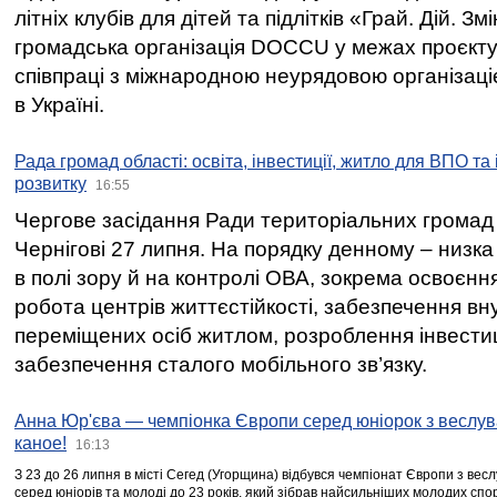
літніх клубів для дітей та підлітків «Грай. Дій. З
громадська організація DOCCU у межах проєкту 
співпраці з міжнародною неурядовою організаціє
в Україні.
Рада громад області: освіта, інвестиції, житло для ВПО та
розвитку
16:55
Чергове засідання Ради територіальних громад 
Чернігові 27 липня. На порядку денному – низка
в полі зору й на контролі ОВА, зокрема освоєння
робота центрів життєстійкості, забезпечення вн
переміщених осіб житлом, розроблення інвестиц
забезпечення сталого мобільного зв’язку.
Анна Юр'єва — чемпіонка Європи серед юніорок з веслув
каное!
16:13
З 23 до 26 липня в місті Сегед (Угорщина) відбувся чемпіонат Європи з вес
серед юніорів та молоді до 23 років, який зібрав найсильніших молодих спо