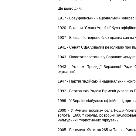
Ще цього дня:
1917 - Всеукраїнський національний конгрес
1920 - Вітання "Слава Україні!" було офіційн
1937 - В Іспанії створено блок правих сил на
1941 - Сенат США ухвалив резолюцію про підт
1943 - Початок повстання у Варшавському ге
1943 - Указом Президії Верховної Ради С
окупантів";
1947 - Партія "Індійський національний конгр
1992 - Верховною Радою Вірменії ухвалено Ге
1999 - У Берліні відбулося офіційне відкрит
2000 - У Румунії поблизу села Рошія-Монт
золота і 1600 т срібла), розробки заблокован
культурних і туристичних міркувань;
2005 - Бенедикт XVI став 265-м Папою Римсь