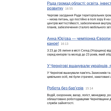
Рада громад області: освіта, інве
розвитку
16:55
Чергове засідання Ради територіальних гром
– низка питань, що постійно в полі зору й на
центрів життєстійкості, забезпечення внутр
планів, забезпечення сталого мобільного зв’я
Анна Юр'єва — чемпіонка Європи 
каное!
16:13
З 23 до 26 липня в місті Сегед (Угорщина) в
серед юніорів та молоді до 23 років, який з
У Чернігові вшанували українців, я
У Чернігові вшанували пам’ять Захисників т
цивільних осіб, які були страчені, закатовані
Робота без бар’єрів
15:14
Водій, охоронник, вагар, логіст, менеджер, 
облаштовано роботодавцями Чернігівщини дл
служби зайнятості.