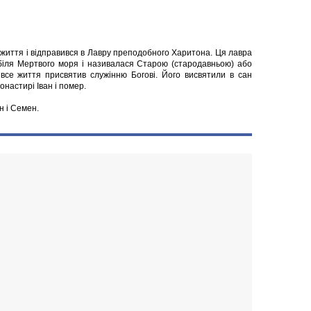
 життя і відправився в Лавру преподобного Харитона. Ця лавра
біля Мертвого моря і називалася Старою (стародавньою) або
 все життя присвятив служінню Богові. Його висвятили в сан
настирі Іван і помер.
н і Семен.