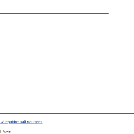
 «Чернігівський монітор»
|
Архів