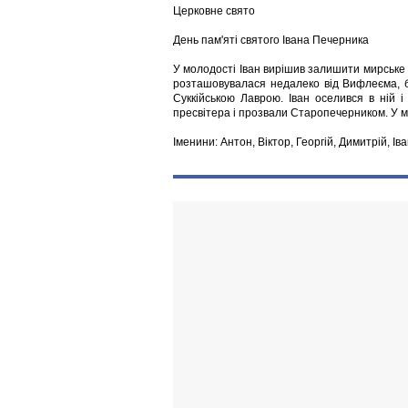
Церковне свято
День пам'яті святого Івана Печерника
У молодості Іван вирішив залишити мирське
розташовувалася недалеко від Вифлеєма, 
Суккійською Лаврою. Іван оселився в ній і
пресвітера і прозвали Старопечерником. У мо
Іменини: Антон, Віктор, Георгій, Димитрій, Іва