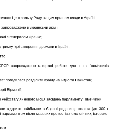
 визнав Центральну Раду вищим органом влади в Україні;
о запроваджено в українській армії;
 чолі з генералом Франко;
римку ідеї створення держави в Ізраїлі;
тто;
РСР запроваджено каторжні роботи для т. зв. "помічників
ес" погодилася розділити країну на Індію та Пакистан;
рб Вірменії;
тя Рейхстагу як нового місця засідань парламенту Німеччини;
ане відкрито найбільше в Європі родовище золота (до 300 т
і парламентом після масових протестів з екологічних, історико-
ким.