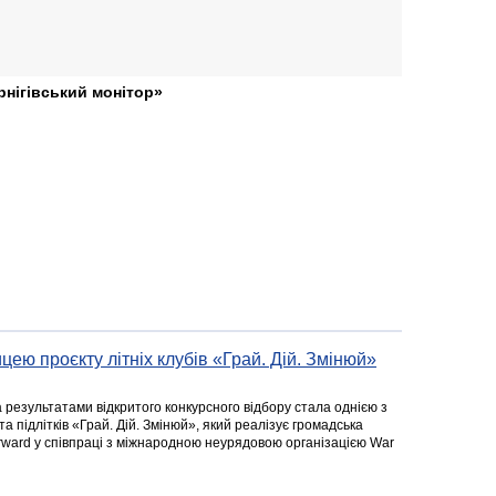
рнігівський монітор»
цею проєкту літніх клубів «Грай. Дій. Змінюй»
а результатами відкритого конкурсного відбору стала однією з
та підлітків «Грай. Дій. Змінюй», який реалізує громадська
rward у співпраці з міжнародною неурядовою організацією War