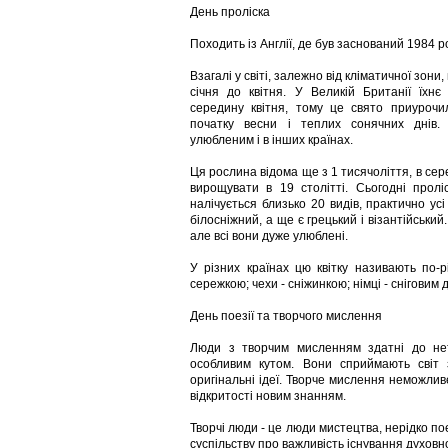
День проліска
Походить із Англії, де був заснований 1984 ро
Взагалі у світі, залежно від кліматичної зони,
січня до квітня. У Великій Британії їхнє
середину квітня, тому це свято приурочи
початку весни і теплих сонячних днів.
улюбленим і в інших країнах.
Ця рослина відома ще з 1 тисячоліття, в сер
вирощувати в 19 столітті. Сьогодні пролі
налічується близько 20 видів, практично ус
білосніжний, а ще є грецький і візантійськи
але всі вони дуже улюблені.
У різних країнах цю квітку називають по-р
сережкою; чехи - сніжинкою; німці - сніговим д
День поезії та творчого мислення
Люди з творчим мисленням здатні до нет
особливим кутом. Вони сприймають світ 
оригінальні ідеї. Творче мислення неможливе
відкритості новим знанням.
Творчі люди - це люди мистецтва, нерідко пое
суспільству про важливість існування духовн