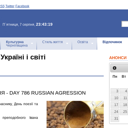
RSS
Twitter
Facebook
23:43:19
П`ятниця, 7 серпня,
Культурна
Стиль життя
Освіта
Відпочинок
Чернігівщина
Україні і світі
АНОНСИ 
Пн
Вт
3
4
ІЯ - DAY 786 RUSSIAN AGRESSION
10
11
часнику, День поезії та
17
18
24
25
 преподобного Івана
31