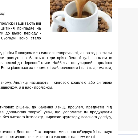
ку.
 проліски зацвітають від
 цвітіння припадає на
ли до цього періоду -
 Сьогодні воно стало
едні віки її шанували як символ непорочності, а повсюдно стали
ски ростуть на багатьох територіях Земної кулі, загалом їх
і занесені до Червоної книги. Найбільш популярний - пролісок
й. Вони різняться за формою і забарвленням і навіть ароматом,
ізному. Англійці називають її сніговою краплею або сніговою
звіночком, а в нас - проліском.
ипових рішень, до бачення явищ, проблем, предметів під
за допомогою творчої уяви, що допомагає їм продукувати
 без високого інтелекту, широкого кругозору, власного досвіду,
тичного. День поезії та творчого мислення об'єднує їх і нагадує
ого, поетичного, незвичного та уявного в нашому житті.