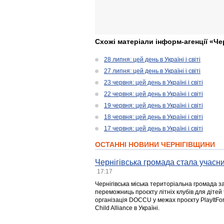
Схожі матеріали інформ-агенції «Че
28 липня: цей день в Україні і світі
27 липня: цей день в Україні і світі
23 червня: цей день в Україні і світі
22 червня: цей день в Україні і світі
19 червня: цей день в Україні і світі
18 червня: цей день в Україні і світі
17 червня: цей день в Україні і світі
ОСТАННІ НОВИНИ ЧЕРНІГІВЩИНИ
Чернігівська громада стала учасни
17:17
Чернігівська міська територіальна громада з
переможниць проєкту літніх клубів для дітей 
організація DOCCU у межах проєкту PlayItFo
Child Alliance в Україні.