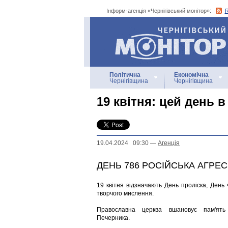
Інформ-агенція «Чернігівський монітор»:
Інформ-агенція
«Чернігівський монітор»
Політична
Економічна
Чернігівщина
Чернігівщина
19 квітня: цей день в 
19.04.2024 09:30
—
Агенцiя
ДЕНЬ 786 РОСІЙСЬКА АГРЕС
19 квітня відзначають День проліска, День 
творчого мислення.
Православна церква вшановує пам'ять
Печерника.