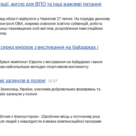
стиції, житло для ВПО та інші важливі питання
ад області відбулося у Чернігові 27 липня. На порядку денному
 контролі ОВА, зокрема освоєння освітніх субвенцій, робота
ішньо переміщених осіб житлом, розроблення інвестиційних
зку.
серед юніорок з веслування на байдарках і
ідбувся чемпіонат Європи з веслування на байдарках і каное
ібрав найсильніших молодих спортсменів континенту.
кі загинули в полоні
15:37
а Захисниць України, учасників добровольчих формувань та
 або загинули у полоні.
робітник з благоусторою– 10робочих місць у поточному році
я людей з інвалідністю в межах компенсаційної програми